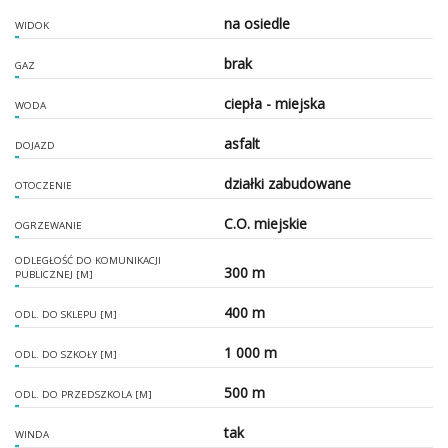
na osiedle
WIDOK
brak
GAZ
ciepła - miejska
WODA
asfalt
DOJAZD
działki zabudowane
OTOCZENIE
C.O. miejskie
OGRZEWANIE
ODLEGŁOŚĆ DO KOMUNIKACJI
300 m
PUBLICZNEJ [M]
400 m
ODL. DO SKLEPU [M]
1 000 m
ODL. DO SZKOŁY [M]
500 m
ODL. DO PRZEDSZKOLA [M]
tak
WINDA