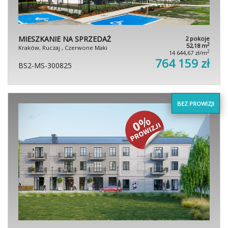
MIESZKANIE NA SPRZEDAŻ
2 pokoje
2
52,18 m
Kraków, Ruczaj , Czerwone Maki
2
14 644,67 zł/m
764 159 zł
BS2-MS-300825
BEZ PROWIZJI