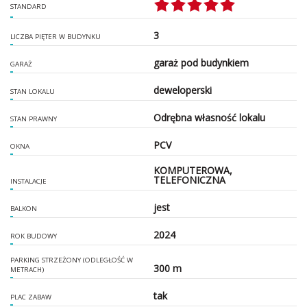
STANDARD
3
LICZBA PIĘTER W BUDYNKU
garaż pod budynkiem
GARAŻ
deweloperski
STAN LOKALU
Odrębna własność lokalu
STAN PRAWNY
PCV
OKNA
KOMPUTEROWA,
TELEFONICZNA
INSTALACJE
jest
BALKON
2024
ROK BUDOWY
PARKING STRZEŻONY (ODLEGŁOŚĆ W
300 m
METRACH)
tak
PLAC ZABAW