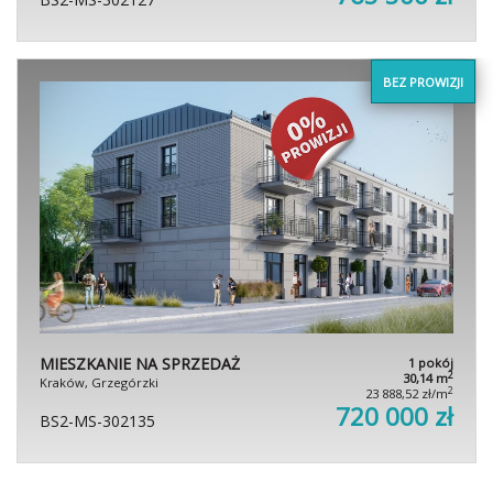
BEZ PROWIZJI
MIESZKANIE NA SPRZEDAŻ
1 pokój
2
30,14 m
Kraków, Grzegórzki
2
23 888,52 zł/m
720 000 zł
BS2-MS-302135