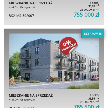
MIESZKANIE NA SPRZEDAŻ
1 pokój
2
30,20 m
Kraków, Grzegórzki
2
25 000,00 zł/m
755 000 zł
BS2-MS-302007
BEZ PROWIZJI
MIESZKANIE NA SPRZEDAŻ
1 pokój
2
33,56 m
Kraków, Grzegórzki
2
22 809,89 zł/m
765 500 zł
BS2-MS-302127