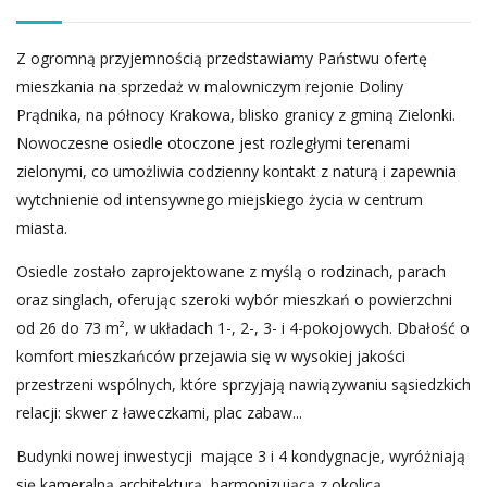
Z ogromną przyjemnością przedstawiamy Państwu ofertę
mieszkania na sprzedaż w malowniczym rejonie Doliny
Prądnika, na północy Krakowa, blisko granicy z gminą Zielonki.
Nowoczesne osiedle otoczone jest rozległymi terenami
zielonymi, co umożliwia codzienny kontakt z naturą i zapewnia
wytchnienie od intensywnego miejskiego życia w centrum
miasta.
Osiedle zostało zaprojektowane z myślą o rodzinach, parach
oraz singlach, oferując szeroki wybór mieszkań o powierzchni
od 26 do 73 m², w układach 1-, 2-, 3- i 4-pokojowych. Dbałość o
komfort mieszkańców przejawia się w wysokiej jakości
przestrzeni wspólnych, które sprzyjają nawiązywaniu sąsiedzkich
relacji: skwer z ławeczkami, plac zabaw...
Budynki nowej inwestycji mające 3 i 4 kondygnacje, wyróżniają
się kameralną architekturą, harmonizującą z okolicą.