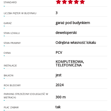
STANDARD
3
LICZBA PIĘTER W BUDYNKU
garaż pod budynkiem
GARAŻ
deweloperski
STAN LOKALU
Odrębna własność lokalu
STAN PRAWNY
PCV
OKNA
KOMPUTEROWA,
TELEFONICZNA
INSTALACJE
jest
BALKON
2024
ROK BUDOWY
PARKING STRZEŻONY (ODLEGŁOŚĆ W
300 m
METRACH)
tak
PLAC ZABAW