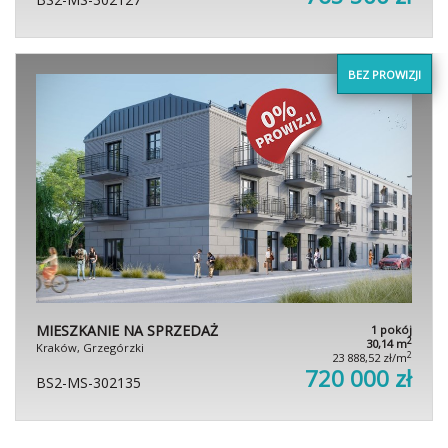
BEZ PROWIZJI
MIESZKANIE NA SPRZEDAŻ
1 pokój
2
30,14 m
Kraków, Grzegórzki
2
23 888,52 zł/m
720 000 zł
BS2-MS-302135