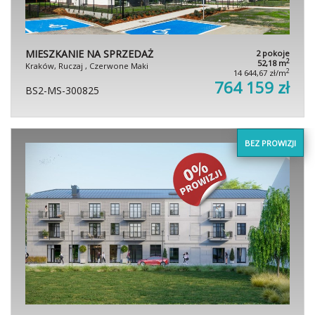
MIESZKANIE NA SPRZEDAŻ
2 pokoje
2
52,18 m
Kraków, Ruczaj , Czerwone Maki
2
14 644,67 zł/m
764 159 zł
BS2-MS-300825
BEZ PROWIZJI