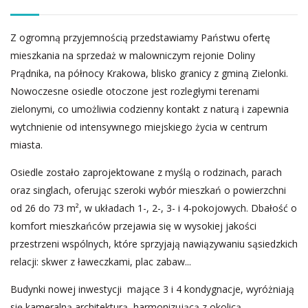
Z ogromną przyjemnością przedstawiamy Państwu ofertę
mieszkania na sprzedaż w malowniczym rejonie Doliny
Prądnika, na północy Krakowa, blisko granicy z gminą Zielonki.
Nowoczesne osiedle otoczone jest rozległymi terenami
zielonymi, co umożliwia codzienny kontakt z naturą i zapewnia
wytchnienie od intensywnego miejskiego życia w centrum
miasta.
Osiedle zostało zaprojektowane z myślą o rodzinach, parach
oraz singlach, oferując szeroki wybór mieszkań o powierzchni
od 26 do 73 m², w układach 1-, 2-, 3- i 4-pokojowych. Dbałość o
komfort mieszkańców przejawia się w wysokiej jakości
przestrzeni wspólnych, które sprzyjają nawiązywaniu sąsiedzkich
relacji: skwer z ławeczkami, plac zabaw...
Budynki nowej inwestycji mające 3 i 4 kondygnacje, wyróżniają
się kameralną architekturą, harmonizującą z okolicą.