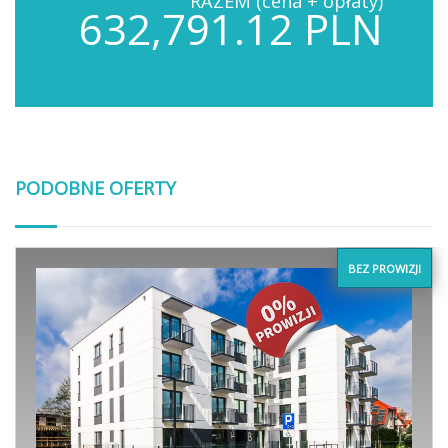
RAZEM (cena + opłaty)
632,791.12 PLN
PODOBNE OFERTY
BEZ PROWIZJI