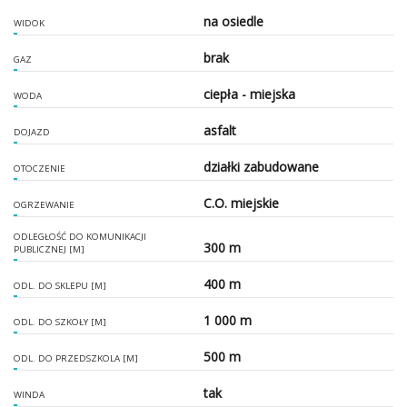
na osiedle
WIDOK
brak
GAZ
ciepła - miejska
WODA
asfalt
DOJAZD
działki zabudowane
OTOCZENIE
C.O. miejskie
OGRZEWANIE
ODLEGŁOŚĆ DO KOMUNIKACJI
300 m
PUBLICZNEJ [M]
400 m
ODL. DO SKLEPU [M]
1 000 m
ODL. DO SZKOŁY [M]
500 m
ODL. DO PRZEDSZKOLA [M]
tak
WINDA