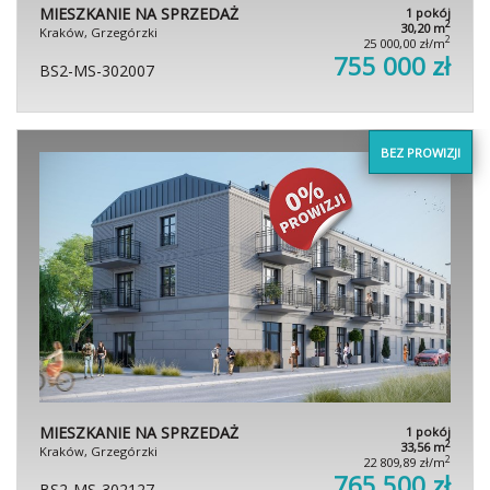
MIESZKANIE NA SPRZEDAŻ
1 pokój
2
30,20 m
Kraków, Grzegórzki
2
25 000,00 zł/m
755 000 zł
BS2-MS-302007
BEZ PROWIZJI
MIESZKANIE NA SPRZEDAŻ
1 pokój
2
33,56 m
Kraków, Grzegórzki
2
22 809,89 zł/m
765 500 zł
BS2-MS-302127