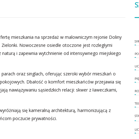
S
ertę mieszkania na sprzedaż w malowniczym rejonie Doliny
SY
ą Zielonki. Nowoczesne osiedle otoczone jest rozległymi
z naturą i zapewnia wytchnienie od intensywnego miejskiego
PO
LI
 parach oraz singlach, oferując szeroki wybór mieszkań o
PI
 4-pokojowych. Dbałość o komfort mieszkańców przejawia się
jają nawiązywaniu sąsiedzkich relacji: skwer z ławeczkami,
RO
TE
wyróżniają się kameralną architekturą, harmonizującą z
ST
ańcom poczucie prywatności.
LI