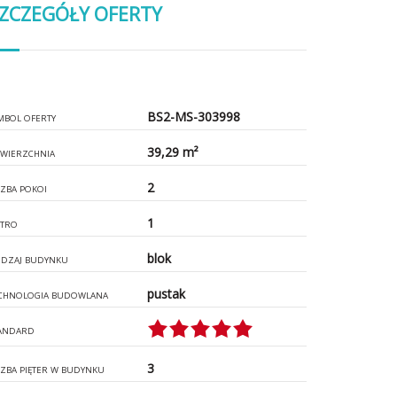
ZCZEGÓŁY OFERTY
BS2-MS-303998
MBOL OFERTY
39,29 m²
WIERZCHNIA
2
CZBA POKOI
1
ĘTRO
blok
DZAJ BUDYNKU
pustak
CHNOLOGIA BUDOWLANA
ANDARD
3
CZBA PIĘTER W BUDYNKU