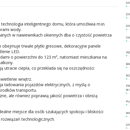
GA
ST
echnologia inteligentnego domu, która umożliwia m.in.
ST
orami wody.
anych w nawiewnikach okiennych dba o czystość powietrza
OK
 obejmuje trwałe płytki gresowe, dekoracyjne panele
lenie LED.
IN
rodami o powierzchni do 123 m², natomiast mieszkania na
alkony.
BA
 utracie ciepła, co przekłada się na oszczędności
RO
ietlenie wnętrz.
cja ładowania pojazdów elektrycznych, z myślą o
PA
środków transportu.
W 
zne, ale również poprawią jakość powietrza i obniżą
PL
ealne miejsce dla osób szukających spokoju i bliskości
WI
rozwiązań technologicznych.
GA