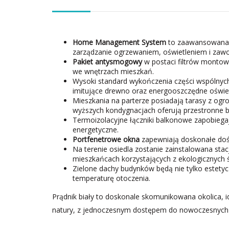
Home Management System
to zaawansowana t
zarządzanie ogrzewaniem, oświetleniem i zaw
Pakiet antysmogowy
w postaci filtrów montow
we wnętrzach mieszkań.
Wysoki standard wykończenia części wspólnych
imitujące drewno oraz energooszczędne oświet
Mieszkania na parterze posiadają tarasy z og
wyższych kondygnacjach oferują przestronne b
Termoizolacyjne łączniki balkonowe zapobiegają
energetyczne.
Portfenetrowe okna
zapewniają doskonałe dośw
Na terenie osiedla zostanie zainstalowana sta
mieszkańcach korzystających z ekologicznych 
Zielone dachy budynków będą nie tylko estetyc
temperaturę otoczenia.
Prądnik biały to doskonale skomunikowana okolica, id
natury, z jednoczesnym dostępem do nowoczesnych 