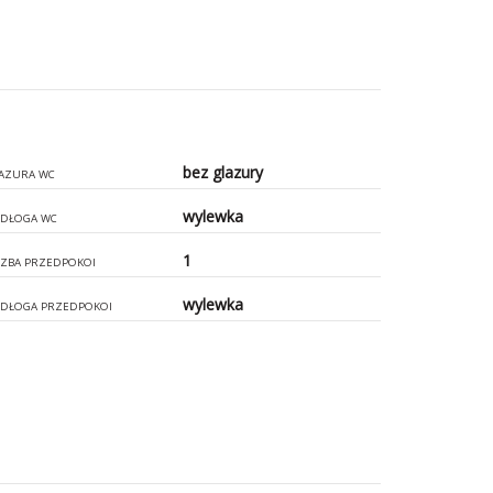
bez glazury
AZURA WC
wylewka
DŁOGA WC
1
CZBA PRZEDPOKOI
wylewka
DŁOGA PRZEDPOKOI