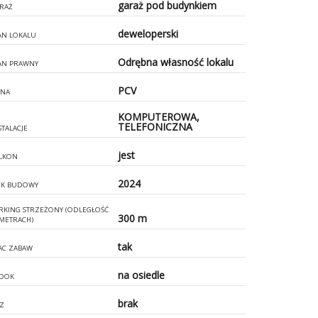
garaż pod budynkiem
RAŻ
deweloperski
AN LOKALU
Odrębna własność lokalu
AN PRAWNY
PCV
NA
KOMPUTEROWA,
TELEFONICZNA
STALACJE
jest
LKON
2024
K BUDOWY
RKING STRZEŻONY (ODLEGŁOŚĆ
300 m
METRACH)
tak
AC ZABAW
na osiedle
DOK
brak
Z