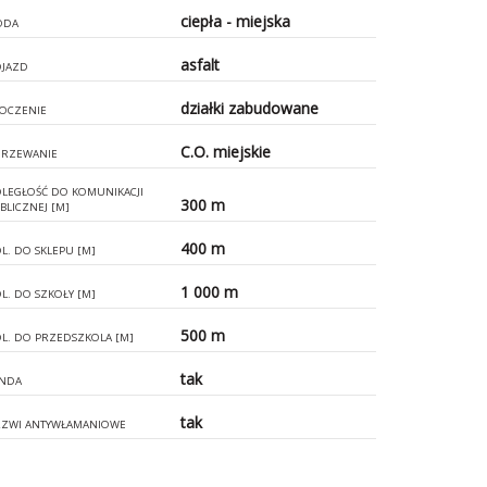
ciepła - miejska
ODA
asfalt
JAZD
działki zabudowane
OCZENIE
C.O. miejskie
RZEWANIE
LEGŁOŚĆ DO KOMUNIKACJI
300 m
BLICZNEJ [M]
400 m
L. DO SKLEPU [M]
1 000 m
L. DO SZKOŁY [M]
500 m
L. DO PRZEDSZKOLA [M]
tak
NDA
tak
ZWI ANTYWŁAMANIOWE