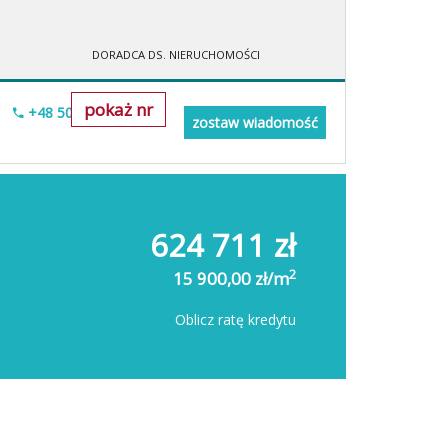
DORADCA DS. NIERUCHOMOŚCI
pokaż nr
+48 505-236-943
zostaw wiadomość
624 711 zł
2
15 900,00 zł/m
Oblicz ratę kredytu