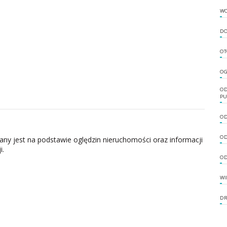
W
DO
OT
OG
OD
PU
OD
OD
zany jest na podstawie oględzin nieruchomości oraz informacji
i.
OD
WI
DR