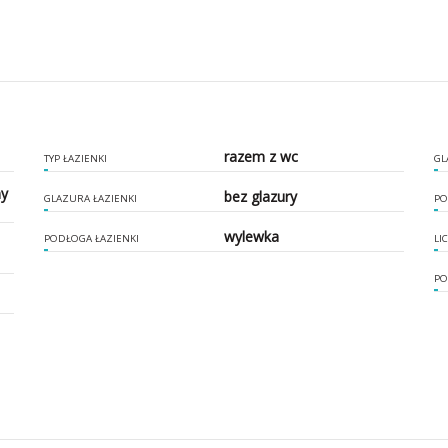
razem z wc
TYP ŁAZIENKI
GL
ny
bez glazury
GLAZURA ŁAZIENKI
PO
wylewka
PODŁOGA ŁAZIENKI
LI
PO