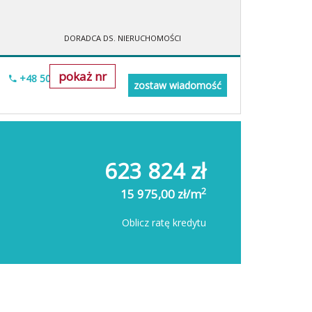
DORADCA DS. NIERUCHOMOŚCI
pokaż nr
+48 505-236-943
zostaw wiadomość
623 824 zł
2
15 975,00 zł/m
Oblicz ratę kredytu