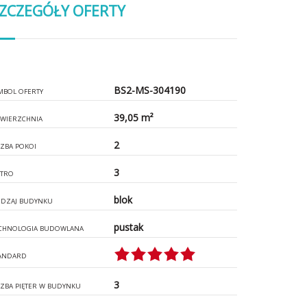
ZCZEGÓŁY OFERTY
BS2-MS-304190
MBOL OFERTY
39,05 m²
WIERZCHNIA
2
CZBA POKOI
3
ĘTRO
blok
DZAJ BUDYNKU
pustak
CHNOLOGIA BUDOWLANA
ANDARD
3
CZBA PIĘTER W BUDYNKU