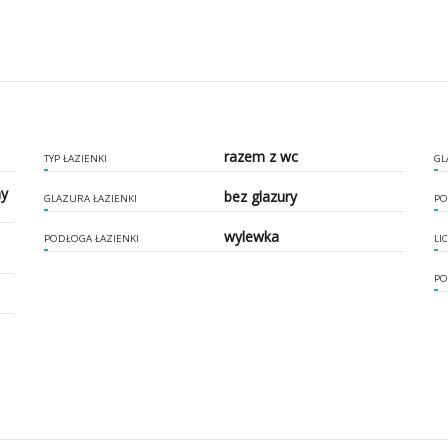
razem z wc
TYP ŁAZIENKI
GL
ny
bez glazury
GLAZURA ŁAZIENKI
PO
wylewka
PODŁOGA ŁAZIENKI
LI
PO