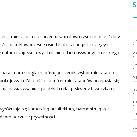
S
ertę mieszkania na sprzedaż w malowniczym rejonie Doliny
SY
ą Zielonki. Nowoczesne osiedle otoczone jest rozległymi
z naturą i zapewnia wytchnienie od intensywnego miejskiego
PO
LI
 parach oraz singlach, oferując szeroki wybór mieszkań o
PI
 4-pokojowych. Dbałość o komfort mieszkańców przejawia się
jają nawiązywaniu sąsiedzkich relacji: skwer z ławeczkami,
RO
TE
wyróżniają się kameralną architekturą, harmonizującą z
ST
ańcom poczucie prywatności.
LI