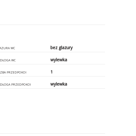
bez glazury
AZURA WC
wylewka
DŁOGA WC
1
CZBA PRZEDPOKOI
wylewka
DŁOGA PRZEDPOKOI