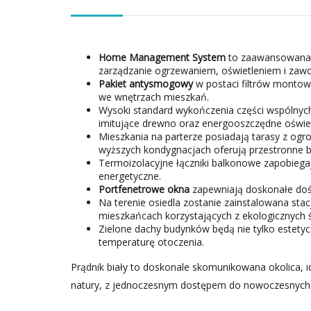
Home Management System
to zaawansowana t
zarządzanie ogrzewaniem, oświetleniem i zaw
Pakiet antysmogowy
w postaci filtrów montow
we wnętrzach mieszkań.
Wysoki standard wykończenia części wspólnych
imitujące drewno oraz energooszczędne oświet
Mieszkania na parterze posiadają tarasy z og
wyższych kondygnacjach oferują przestronne b
Termoizolacyjne łączniki balkonowe zapobiegają
energetyczne.
Portfenetrowe okna
zapewniają doskonałe dośw
Na terenie osiedla zostanie zainstalowana sta
mieszkańcach korzystających z ekologicznych 
Zielone dachy budynków będą nie tylko estetyc
temperaturę otoczenia.
Prądnik biały to doskonale skomunikowana okolica, id
natury, z jednoczesnym dostępem do nowoczesnych 