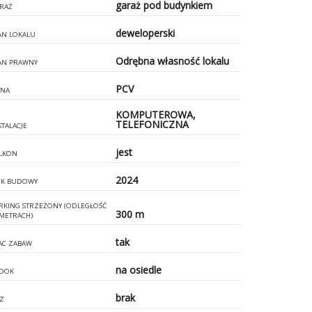
garaż pod budynkiem
RAŻ
deweloperski
AN LOKALU
Odrębna własność lokalu
AN PRAWNY
PCV
NA
KOMPUTEROWA,
TELEFONICZNA
STALACJE
jest
LKON
2024
K BUDOWY
RKING STRZEŻONY (ODLEGŁOŚĆ
300 m
METRACH)
tak
AC ZABAW
na osiedle
DOK
brak
Z