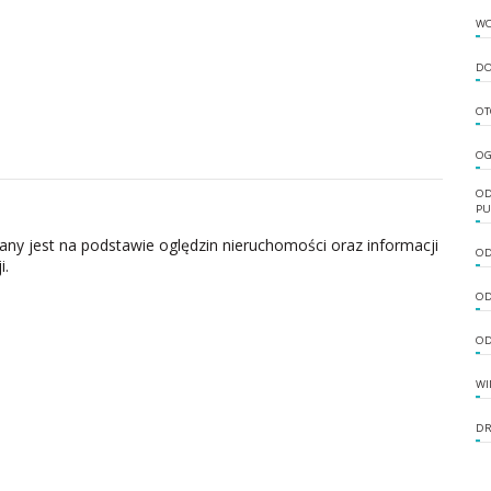
W
DO
OT
OG
OD
PU
zany jest na podstawie oględzin nieruchomości oraz informacji
OD
i.
OD
OD
WI
DR