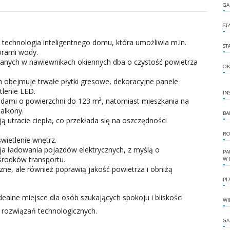
GA
ST
echnologia inteligentnego domu, która umożliwia m.in.
ST
orami wody.
anych w nawiewnikach okiennych dba o czystość powietrza
OK
 obejmuje trwałe płytki gresowe, dekoracyjne panele
lenie LED.
IN
rodami o powierzchni do 123 m², natomiast mieszkania na
alkony.
BA
 utracie ciepła, co przekłada się na oszczędności
RO
ietlenie wnętrz.
cja ładowania pojazdów elektrycznych, z myślą o
PA
środków transportu.
W 
zne, ale również poprawią jakość powietrza i obniżą
PL
ealne miejsce dla osób szukających spokoju i bliskości
WI
rozwiązań technologicznych.
GA