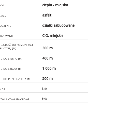
ciepła - miejska
ODA
asfalt
JAZD
działki zabudowane
OCZENIE
C.O. miejskie
RZEWANIE
LEGŁOŚĆ DO KOMUNIKACJI
300 m
BLICZNEJ [M]
400 m
L. DO SKLEPU [M]
1 000 m
L. DO SZKOŁY [M]
500 m
L. DO PRZEDSZKOLA [M]
tak
NDA
tak
ZWI ANTYWŁAMANIOWE