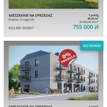
MIESZKANIE NA SPRZEDAŻ
1 pokój
2
30,20 m
Kraków, Grzegórzki
2
25 000,00 zł/m
755 000 zł
BS2-MS-302007
BEZ PROWIZJI
MIESZKANIE NA SPRZEDAŻ
1 pokój