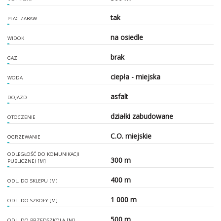
tak
PLAC ZABAW
na osiedle
WIDOK
brak
GAZ
ciepła - miejska
WODA
asfalt
DOJAZD
działki zabudowane
OTOCZENIE
C.O. miejskie
OGRZEWANIE
ODLEGŁOŚĆ DO KOMUNIKACJI
300 m
PUBLICZNEJ [M]
400 m
ODL. DO SKLEPU [M]
1 000 m
ODL. DO SZKOŁY [M]
500 m
ODL. DO PRZEDSZKOLA [M]