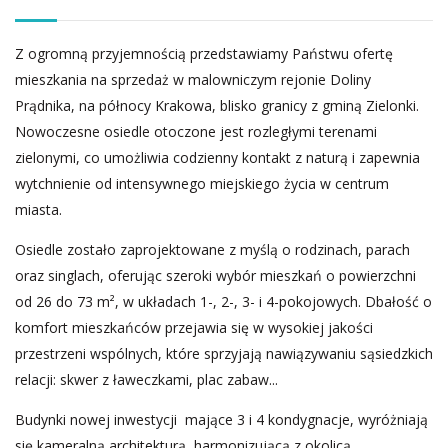
Z ogromną przyjemnością przedstawiamy Państwu ofertę
mieszkania na sprzedaż w malowniczym rejonie Doliny
Prądnika, na północy Krakowa, blisko granicy z gminą Zielonki.
Nowoczesne osiedle otoczone jest rozległymi terenami
zielonymi, co umożliwia codzienny kontakt z naturą i zapewnia
wytchnienie od intensywnego miejskiego życia w centrum
miasta.
Osiedle zostało zaprojektowane z myślą o rodzinach, parach
oraz singlach, oferując szeroki wybór mieszkań o powierzchni
od 26 do 73 m², w układach 1-, 2-, 3- i 4-pokojowych. Dbałość o
komfort mieszkańców przejawia się w wysokiej jakości
przestrzeni wspólnych, które sprzyjają nawiązywaniu sąsiedzkich
relacji: skwer z ławeczkami, plac zabaw...
Budynki nowej inwestycji mające 3 i 4 kondygnacje, wyróżniają
się kameralną architekturą, harmonizującą z okolicą.