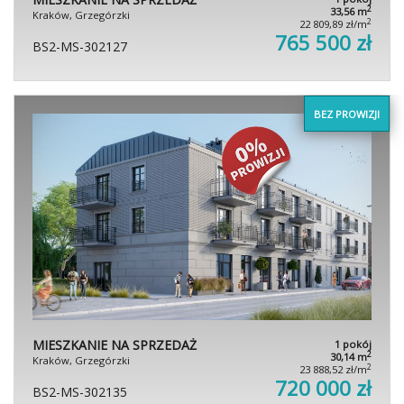
2
33,56 m
Kraków, Grzegórzki
2
22 809,89 zł/m
765 500 zł
BS2-MS-302127
BEZ PROWIZJI
MIESZKANIE NA SPRZEDAŻ
1 pokój
2
30,14 m
Kraków, Grzegórzki
2
23 888,52 zł/m
720 000 zł
BS2-MS-302135