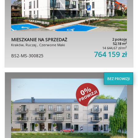
MIESZKANIE NA SPRZEDAŻ
2 pokoje
2
52,18 m
Kraków, Ruczaj , Czerwone Maki
2
14 644,67 zł/m
764 159 zł
BS2-MS-300825
BEZ PROWIZJI