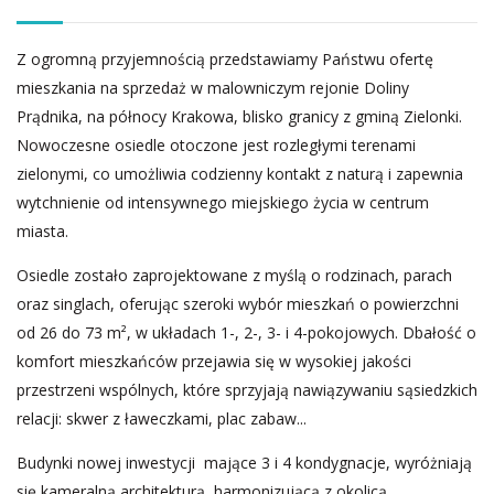
Z ogromną przyjemnością przedstawiamy Państwu ofertę
mieszkania na sprzedaż w malowniczym rejonie Doliny
Prądnika, na północy Krakowa, blisko granicy z gminą Zielonki.
Nowoczesne osiedle otoczone jest rozległymi terenami
zielonymi, co umożliwia codzienny kontakt z naturą i zapewnia
wytchnienie od intensywnego miejskiego życia w centrum
miasta.
Osiedle zostało zaprojektowane z myślą o rodzinach, parach
oraz singlach, oferując szeroki wybór mieszkań o powierzchni
od 26 do 73 m², w układach 1-, 2-, 3- i 4-pokojowych. Dbałość o
komfort mieszkańców przejawia się w wysokiej jakości
przestrzeni wspólnych, które sprzyjają nawiązywaniu sąsiedzkich
relacji: skwer z ławeczkami, plac zabaw...
Budynki nowej inwestycji mające 3 i 4 kondygnacje, wyróżniają
się kameralną architekturą, harmonizującą z okolicą.