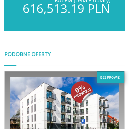
RAZEM (cena + opłaty)
616,513.19 PLN
PODOBNE OFERTY
BEZ PROWIZJI