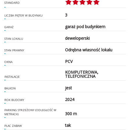
STANDARD
3
LICZBA PIĘTER W BUDYNKU
garaż pod budynkiem
GARAŻ
deweloperski
STAN LOKALU
Odrębna własność lokalu
STAN PRAWNY
PCV
OKNA
KOMPUTEROWA,
TELEFONICZNA
INSTALACJE
jest
BALKON
2024
ROK BUDOWY
PARKING STRZEŻONY (ODLEGŁOŚĆ W
300 m
METRACH)
tak
PLAC ZABAW