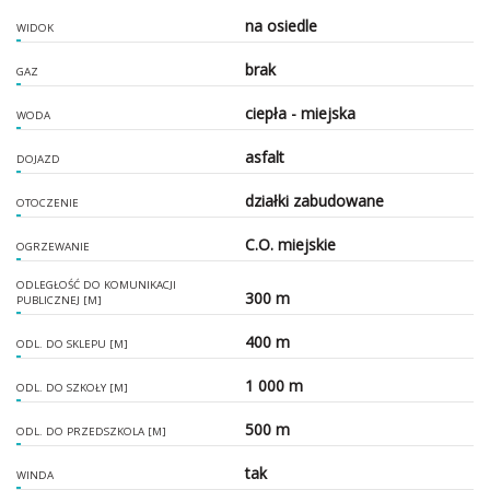
na osiedle
WIDOK
brak
GAZ
ciepła - miejska
WODA
asfalt
DOJAZD
działki zabudowane
OTOCZENIE
C.O. miejskie
OGRZEWANIE
ODLEGŁOŚĆ DO KOMUNIKACJI
300 m
PUBLICZNEJ [M]
400 m
ODL. DO SKLEPU [M]
1 000 m
ODL. DO SZKOŁY [M]
500 m
ODL. DO PRZEDSZKOLA [M]
tak
WINDA