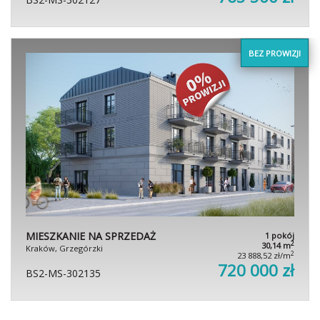
BEZ PROWIZJI
MIESZKANIE NA SPRZEDAŻ
1 pokój
2
30,14 m
Kraków, Grzegórzki
2
23 888,52 zł/m
720 000 zł
BS2-MS-302135