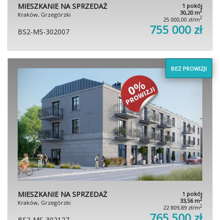
MIESZKANIE NA SPRZEDAŻ
1 pokój
2
30,20 m
Kraków, Grzegórzki
2
25 000,00 zł/m
755 000 zł
BS2-MS-302007
BEZ PROWIZJI
MIESZKANIE NA SPRZEDAŻ
1 pokój
2
33,56 m
Kraków, Grzegórzki
2
22 809,89 zł/m
765 500 zł
BS2-MS-302127