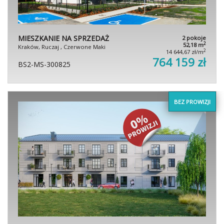
MIESZKANIE NA SPRZEDAŻ
2 pokoje
2
52,18 m
Kraków, Ruczaj , Czerwone Maki
2
14 644,67 zł/m
764 159 zł
BS2-MS-300825
BEZ PROWIZJI