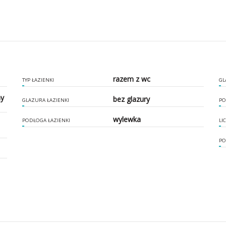
razem z wc
TYP ŁAZIENKI
GL
ny
bez glazury
GLAZURA ŁAZIENKI
PO
wylewka
PODŁOGA ŁAZIENKI
LI
PO