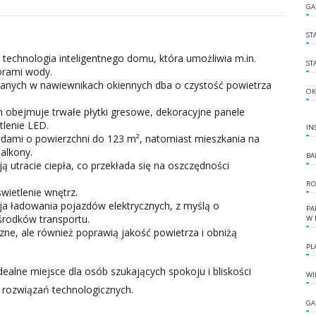
GA
ST
echnologia inteligentnego domu, która umożliwia m.in.
ST
orami wody.
anych w nawiewnikach okiennych dba o czystość powietrza
OK
 obejmuje trwałe płytki gresowe, dekoracyjne panele
lenie LED.
IN
rodami o powierzchni do 123 m², natomiast mieszkania na
alkony.
BA
 utracie ciepła, co przekłada się na oszczędności
RO
ietlenie wnętrz.
cja ładowania pojazdów elektrycznych, z myślą o
PA
środków transportu.
W 
zne, ale również poprawią jakość powietrza i obniżą
PL
ealne miejsce dla osób szukających spokoju i bliskości
WI
rozwiązań technologicznych.
GA