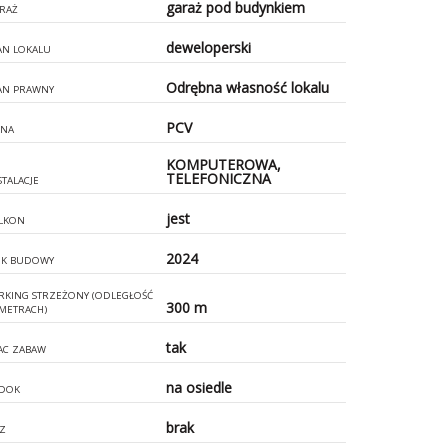
garaż pod budynkiem
RAŻ
deweloperski
AN LOKALU
Odrębna własność lokalu
AN PRAWNY
PCV
NA
KOMPUTEROWA,
TELEFONICZNA
STALACJE
jest
LKON
2024
K BUDOWY
RKING STRZEŻONY (ODLEGŁOŚĆ
300 m
METRACH)
tak
AC ZABAW
na osiedle
DOK
brak
Z