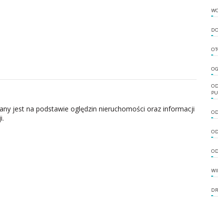
W
DO
OT
OG
OD
PU
zany jest na podstawie oględzin nieruchomości oraz informacji
OD
i.
OD
OD
WI
DR