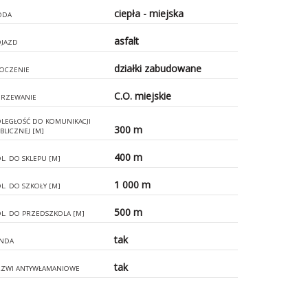
ciepła - miejska
ODA
asfalt
JAZD
działki zabudowane
OCZENIE
C.O. miejskie
RZEWANIE
LEGŁOŚĆ DO KOMUNIKACJI
300 m
BLICZNEJ [M]
400 m
L. DO SKLEPU [M]
1 000 m
L. DO SZKOŁY [M]
500 m
L. DO PRZEDSZKOLA [M]
tak
NDA
tak
ZWI ANTYWŁAMANIOWE