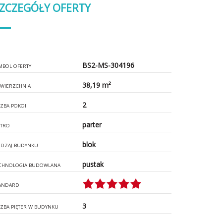
ZCZEGÓŁY OFERTY
BS2-MS-304196
MBOL OFERTY
38,19 m²
WIERZCHNIA
2
CZBA POKOI
parter
ĘTRO
blok
DZAJ BUDYNKU
pustak
CHNOLOGIA BUDOWLANA
ANDARD
3
CZBA PIĘTER W BUDYNKU