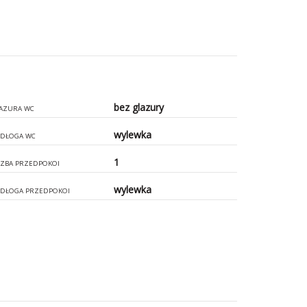
bez glazury
AZURA WC
wylewka
DŁOGA WC
1
CZBA PRZEDPOKOI
wylewka
DŁOGA PRZEDPOKOI