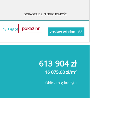
DORADCA DS. NIERUCHOMOŚCI
pokaż nr
+48 505-236-943
zostaw wiadomość
613 904 zł
2
16 075,00 zł/m
Oblicz ratę kredytu