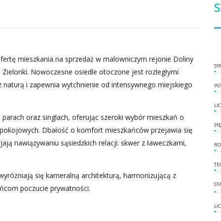
S
ertę mieszkania na sprzedaż w malowniczym rejonie Doliny
SY
ą Zielonki. Nowoczesne osiedle otoczone jest rozległymi
z naturą i zapewnia wytchnienie od intensywnego miejskiego
PO
LI
 parach oraz singlach, oferując szeroki wybór mieszkań o
PI
 4-pokojowych. Dbałość o komfort mieszkańców przejawia się
jają nawiązywaniu sąsiedzkich relacji: skwer z ławeczkami,
RO
TE
wyróżniają się kameralną architekturą, harmonizującą z
ST
ańcom poczucie prywatności.
LI