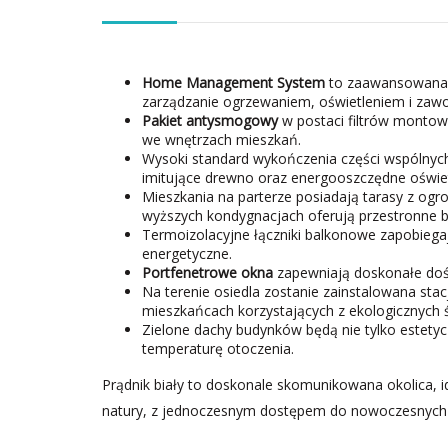
Home Management System
to zaawansowana t
zarządzanie ogrzewaniem, oświetleniem i zaw
Pakiet antysmogowy
w postaci filtrów montow
we wnętrzach mieszkań.
Wysoki standard wykończenia części wspólnych
imitujące drewno oraz energooszczędne oświet
Mieszkania na parterze posiadają tarasy z og
wyższych kondygnacjach oferują przestronne b
Termoizolacyjne łączniki balkonowe zapobiegają
energetyczne.
Portfenetrowe okna
zapewniają doskonałe dośw
Na terenie osiedla zostanie zainstalowana sta
mieszkańcach korzystających z ekologicznych 
Zielone dachy budynków będą nie tylko estetyc
temperaturę otoczenia.
Prądnik biały to doskonale skomunikowana okolica, id
natury, z jednoczesnym dostępem do nowoczesnych 