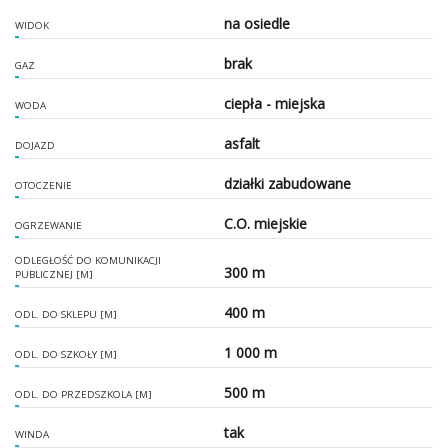
na osiedle
WIDOK
brak
GAZ
ciepła - miejska
WODA
asfalt
DOJAZD
działki zabudowane
OTOCZENIE
C.O. miejskie
OGRZEWANIE
ODLEGŁOŚĆ DO KOMUNIKACJI
300 m
PUBLICZNEJ [M]
400 m
ODL. DO SKLEPU [M]
1 000 m
ODL. DO SZKOŁY [M]
500 m
ODL. DO PRZEDSZKOLA [M]
tak
WINDA