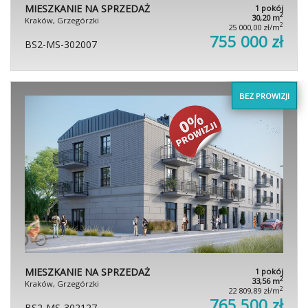
MIESZKANIE NA SPRZEDAŻ
1 pokój
2
30,20 m
Kraków, Grzegórzki
2
25 000,00 zł/m
755 000 zł
BS2-MS-302007
BEZ PROWIZJI
MIESZKANIE NA SPRZEDAŻ
1 pokój
2
33,56 m
Kraków, Grzegórzki
2
22 809,89 zł/m
765 500 zł
BS2-MS-302127