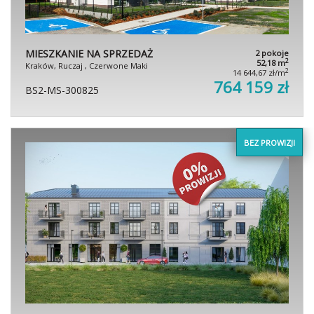
MIESZKANIE NA SPRZEDAŻ
2 pokoje
2
52,18 m
Kraków, Ruczaj , Czerwone Maki
2
14 644,67 zł/m
764 159 zł
BS2-MS-300825
BEZ PROWIZJI