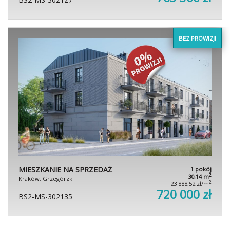
BEZ PROWIZJI
MIESZKANIE NA SPRZEDAŻ
1 pokój
2
30,14 m
Kraków, Grzegórzki
2
23 888,52 zł/m
720 000 zł
BS2-MS-302135