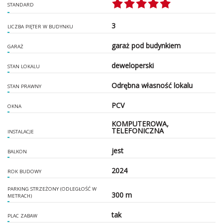
STANDARD
3
LICZBA PIĘTER W BUDYNKU
garaż pod budynkiem
GARAŻ
deweloperski
STAN LOKALU
Odrębna własność lokalu
STAN PRAWNY
PCV
OKNA
KOMPUTEROWA,
TELEFONICZNA
INSTALACJE
jest
BALKON
2024
ROK BUDOWY
PARKING STRZEŻONY (ODLEGŁOŚĆ W
300 m
METRACH)
tak
PLAC ZABAW