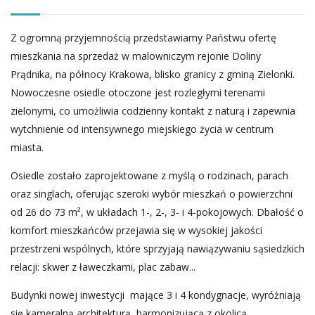
Z ogromną przyjemnością przedstawiamy Państwu ofertę
mieszkania na sprzedaż w malowniczym rejonie Doliny
Prądnika, na północy Krakowa, blisko granicy z gminą Zielonki.
Nowoczesne osiedle otoczone jest rozległymi terenami
zielonymi, co umożliwia codzienny kontakt z naturą i zapewnia
wytchnienie od intensywnego miejskiego życia w centrum
miasta.
Osiedle zostało zaprojektowane z myślą o rodzinach, parach
oraz singlach, oferując szeroki wybór mieszkań o powierzchni
od 26 do 73 m², w układach 1-, 2-, 3- i 4-pokojowych. Dbałość o
komfort mieszkańców przejawia się w wysokiej jakości
przestrzeni wspólnych, które sprzyjają nawiązywaniu sąsiedzkich
relacji: skwer z ławeczkami, plac zabaw...
Budynki nowej inwestycji mające 3 i 4 kondygnacje, wyróżniają
się kameralną architekturą, harmonizującą z okolicą.