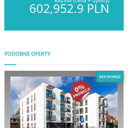
RAZEM (cena + opłaty)
602,952.9 PLN
PODOBNE OFERTY
BEZ PROWIZJI