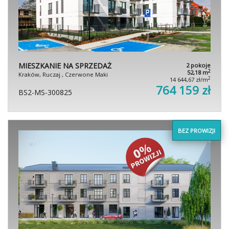
MIESZKANIE NA SPRZEDAŻ
2 pokoje
2
52,18 m
Kraków, Ruczaj , Czerwone Maki
2
14 644,67 zł/m
764 159 zł
BS2-MS-300825
BEZ PROWIZJI