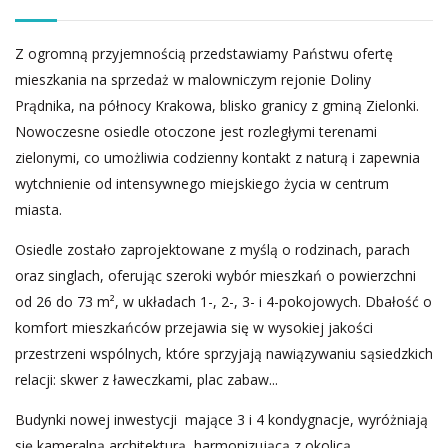
Z ogromną przyjemnością przedstawiamy Państwu ofertę
mieszkania na sprzedaż w malowniczym rejonie Doliny
Prądnika, na północy Krakowa, blisko granicy z gminą Zielonki.
Nowoczesne osiedle otoczone jest rozległymi terenami
zielonymi, co umożliwia codzienny kontakt z naturą i zapewnia
wytchnienie od intensywnego miejskiego życia w centrum
miasta.
Osiedle zostało zaprojektowane z myślą o rodzinach, parach
oraz singlach, oferując szeroki wybór mieszkań o powierzchni
od 26 do 73 m², w układach 1-, 2-, 3- i 4-pokojowych. Dbałość o
komfort mieszkańców przejawia się w wysokiej jakości
przestrzeni wspólnych, które sprzyjają nawiązywaniu sąsiedzkich
relacji: skwer z ławeczkami, plac zabaw...
Budynki nowej inwestycji mające 3 i 4 kondygnacje, wyróżniają
się kameralną architekturą, harmonizującą z okolicą.