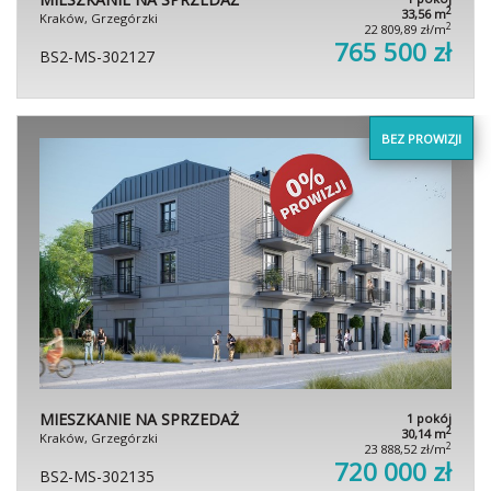
2
33,56 m
Kraków, Grzegórzki
2
22 809,89 zł/m
765 500 zł
BS2-MS-302127
BEZ PROWIZJI
MIESZKANIE NA SPRZEDAŻ
1 pokój
2
30,14 m
Kraków, Grzegórzki
2
23 888,52 zł/m
720 000 zł
BS2-MS-302135