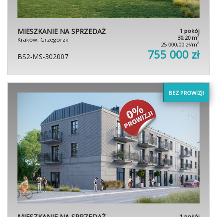
MIESZKANIE NA SPRZEDAŻ
1 pokój
2
30,20 m
Kraków, Grzegórzki
2
25 000,00 zł/m
755 000 zł
BS2-MS-302007
BEZ PROWIZJI
MIESZKANIE NA SPRZEDAŻ
1 pokój