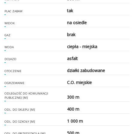
tak
PLAC ZABAW
na osiedle
WIDOK
brak
GAZ
ciepła - miejska
WODA
asfalt
DOJAZD
działki zabudowane
OTOCZENIE
C.O. miejskie
OGRZEWANIE
ODLEGŁOŚĆ DO KOMUNIKACJI
300 m
PUBLICZNEJ [M]
400 m
ODL. DO SKLEPU [M]
1 000 m
ODL. DO SZKOŁY [M]
500 m
ODL. DO PRZEDSZKOLA [M]