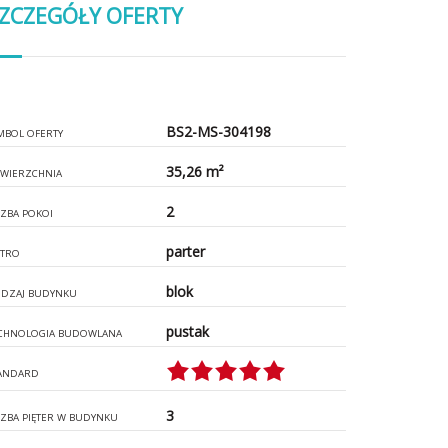
ZCZEGÓŁY OFERTY
BS2-MS-304198
MBOL OFERTY
35,26 m²
WIERZCHNIA
2
CZBA POKOI
parter
ĘTRO
blok
DZAJ BUDYNKU
pustak
CHNOLOGIA BUDOWLANA
ANDARD
3
CZBA PIĘTER W BUDYNKU