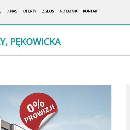
A
O NAS
OFERTY
ZGŁOŚ
NOTATNIK
KONTAKT
ŁY, PĘKOWICKA