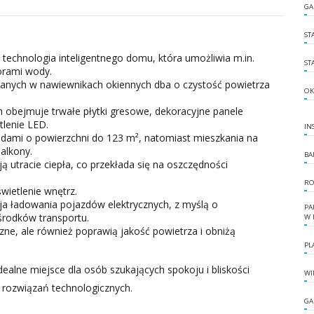
GA
ST
echnologia inteligentnego domu, która umożliwia m.in.
ST
orami wody.
anych w nawiewnikach okiennych dba o czystość powietrza
OK
 obejmuje trwałe płytki gresowe, dekoracyjne panele
lenie LED.
IN
rodami o powierzchni do 123 m², natomiast mieszkania na
alkony.
BA
 utracie ciepła, co przekłada się na oszczędności
RO
ietlenie wnętrz.
cja ładowania pojazdów elektrycznych, z myślą o
PA
środków transportu.
W 
zne, ale również poprawią jakość powietrza i obniżą
PL
ealne miejsce dla osób szukających spokoju i bliskości
WI
rozwiązań technologicznych.
GA