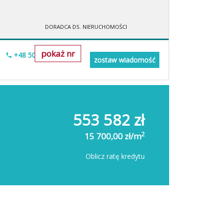
DORADCA DS. NIERUCHOMOŚCI
pokaż nr
+48 505-236-943
zostaw wiadomość
553 582 zł
2
15 700,00 zł/m
Oblicz ratę kredytu