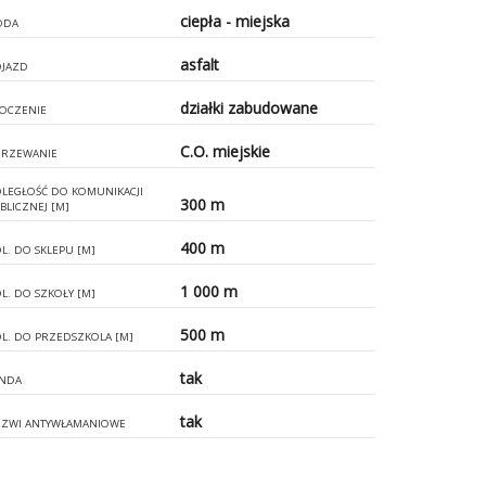
ciepła - miejska
ODA
asfalt
JAZD
działki zabudowane
OCZENIE
C.O. miejskie
RZEWANIE
LEGŁOŚĆ DO KOMUNIKACJI
300 m
BLICZNEJ [M]
400 m
L. DO SKLEPU [M]
1 000 m
L. DO SZKOŁY [M]
500 m
L. DO PRZEDSZKOLA [M]
tak
NDA
tak
ZWI ANTYWŁAMANIOWE