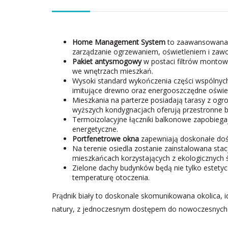
Home Management System
to zaawansowana t
zarządzanie ogrzewaniem, oświetleniem i zaw
Pakiet antysmogowy
w postaci filtrów montow
we wnętrzach mieszkań.
Wysoki standard wykończenia części wspólnych
imitujące drewno oraz energooszczędne oświet
Mieszkania na parterze posiadają tarasy z og
wyższych kondygnacjach oferują przestronne b
Termoizolacyjne łączniki balkonowe zapobiegają
energetyczne.
Portfenetrowe okna
zapewniają doskonałe dośw
Na terenie osiedla zostanie zainstalowana sta
mieszkańcach korzystających z ekologicznych 
Zielone dachy budynków będą nie tylko estetyc
temperaturę otoczenia.
Prądnik biały to doskonale skomunikowana okolica, id
natury, z jednoczesnym dostępem do nowoczesnych 