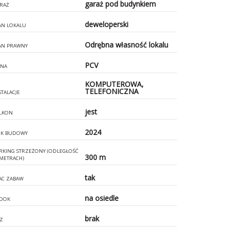
garaż pod budynkiem
RAŻ
deweloperski
AN LOKALU
Odrębna własność lokalu
AN PRAWNY
PCV
NA
KOMPUTEROWA,
TELEFONICZNA
STALACJE
jest
LKON
2024
K BUDOWY
RKING STRZEŻONY (ODLEGŁOŚĆ
300 m
METRACH)
tak
AC ZABAW
na osiedle
DOK
brak
Z