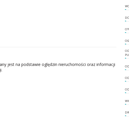
W
DO
OT
OG
OD
PU
zany jest na podstawie oględzin nieruchomości oraz informacji
OD
i.
OD
OD
WI
DR