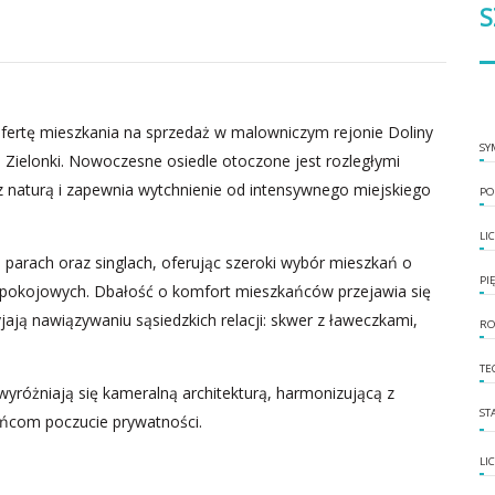
S
ertę mieszkania na sprzedaż w malowniczym rejonie Doliny
SY
ą Zielonki. Nowoczesne osiedle otoczone jest rozległymi
z naturą i zapewnia wytchnienie od intensywnego miejskiego
PO
LI
 parach oraz singlach, oferując szeroki wybór mieszkań o
PI
 4-pokojowych. Dbałość o komfort mieszkańców przejawia się
jają nawiązywaniu sąsiedzkich relacji: skwer z ławeczkami,
RO
TE
wyróżniają się kameralną architekturą, harmonizującą z
ST
ańcom poczucie prywatności.
LI