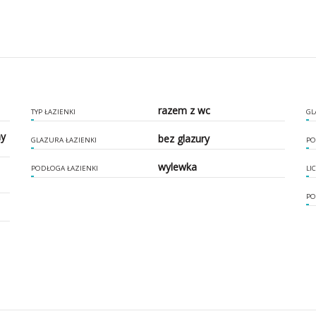
razem z wc
TYP ŁAZIENKI
GL
ny
bez glazury
GLAZURA ŁAZIENKI
PO
wylewka
PODŁOGA ŁAZIENKI
LI
PO