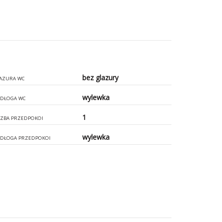
bez glazury
AZURA WC
wylewka
DŁOGA WC
1
CZBA PRZEDPOKOI
wylewka
DŁOGA PRZEDPOKOI