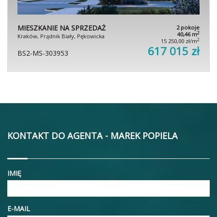
MIESZKANIE NA SPRZEDAŻ
2 pokoje
2
40,46 m
Kraków, Prądnik Biały, Pękowicka
2
15 250,00 zł/m
617 015 zł
BS2-MS-303953
KONTAKT DO AGENTA - MAREK POPIELA
IMIĘ
E-MAIL