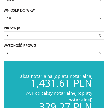
PLN
WNIOSEK DO WKW
PLN
PROWIZJA
%
WYSOKOŚĆ PROWIZJI
PLN
Taksa notarialna (opłata notarialna)
1,431.61 PLN
VAT od taksy notarialnej (opłaty
notarialnej)
329.27 PLN