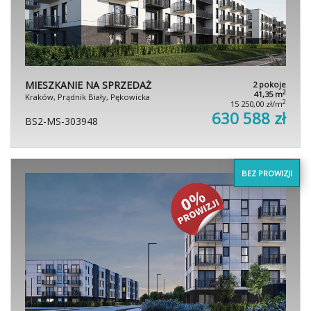
MIESZKANIE NA SPRZEDAŻ
2 pokoje
2
41,35 m
Kraków, Prądnik Biały, Pękowicka
2
15 250,00 zł/m
630 588 zł
BS2-MS-303948
BEZ PROWIZJI