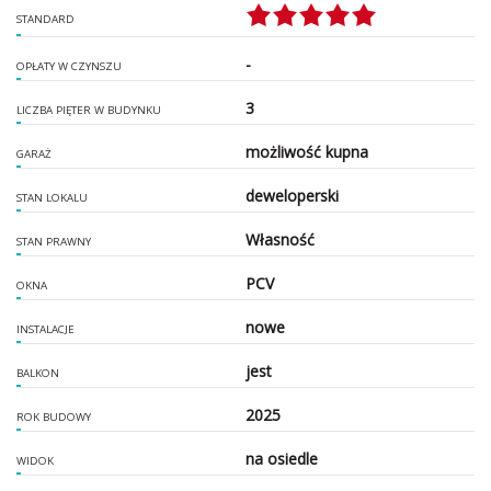
STANDARD
-
OPŁATY W CZYNSZU
3
LICZBA PIĘTER W BUDYNKU
możliwość kupna
GARAŻ
deweloperski
STAN LOKALU
Własność
STAN PRAWNY
PCV
OKNA
nowe
INSTALACJE
jest
BALKON
2025
ROK BUDOWY
na osiedle
WIDOK