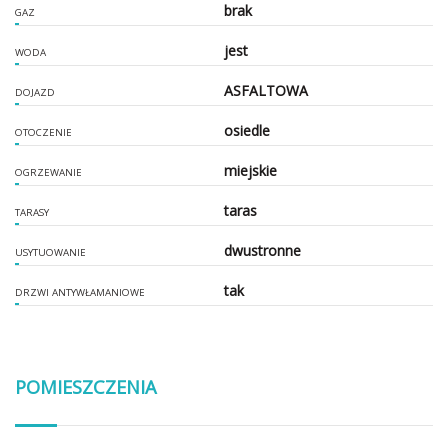
brak
GAZ
jest
WODA
ASFALTOWA
DOJAZD
osiedle
OTOCZENIE
miejskie
OGRZEWANIE
taras
TARASY
dwustronne
USYTUOWANIE
tak
DRZWI ANTYWŁAMANIOWE
POMIESZCZENIA