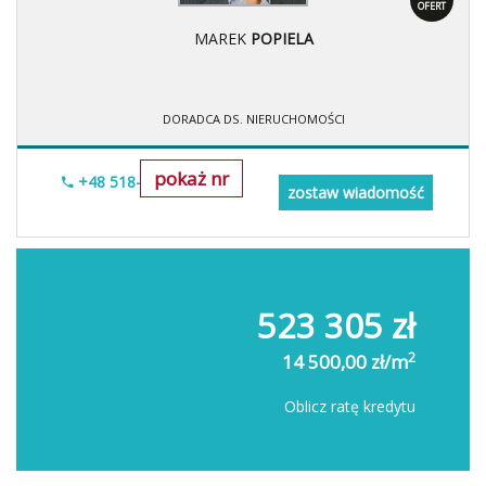
OFERT
MAREK
POPIELA
DORADCA DS. NIERUCHOMOŚCI
pokaż nr
+48 518-967-677
zostaw wiadomość
523 305 zł
2
14 500,00 zł/m
Oblicz ratę kredytu