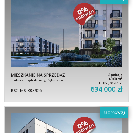
MIESZKANIE NA SPRZEDAŻ
2 pokoje
2
40,00 m
Kraków, Prądnik Biały, Pękowicka
2
15 850,00 zł/m
634 000 zł
BS2-MS-303926
BEZ PROWIZJI