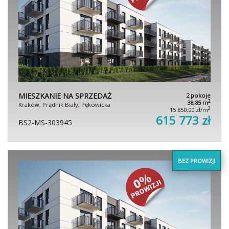
MIESZKANIE NA SPRZEDAŻ
2 pokoje
2
38,85 m
Kraków, Prądnik Biały, Pękowicka
2
15 850,00 zł/m
615 773 zł
BS2-MS-303945
BEZ PROWIZJI