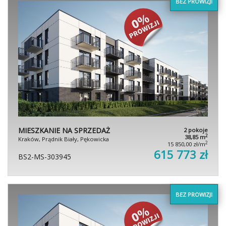
BEZ PROWIZJI
MIESZKANIE NA SPRZEDAŻ
2 pokoje
2
38,85 m
Kraków, Prądnik Biały, Pękowicka
2
15 850,00 zł/m
615 773 zł
BS2-MS-303945
BEZ PROWIZJI