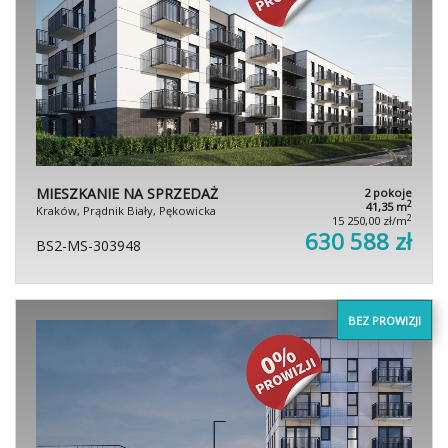
MIESZKANIE NA SPRZEDAŻ
2 pokoje
2
41,35 m
Kraków, Prądnik Biały, Pękowicka
2
15 250,00 zł/m
630 588 zł
BS2-MS-303948
BEZ PROWIZJI