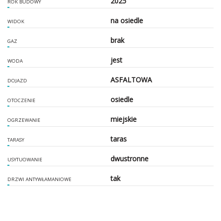
2025
ROK BUDOWY
na osiedle
WIDOK
brak
GAZ
jest
WODA
ASFALTOWA
DOJAZD
osiedle
OTOCZENIE
miejskie
OGRZEWANIE
taras
TARASY
dwustronne
USYTUOWANIE
tak
DRZWI ANTYWŁAMANIOWE