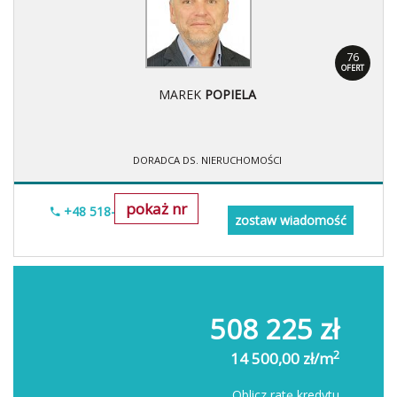
76
OFERT
MAREK
POPIELA
DORADCA DS. NIERUCHOMOŚCI
pokaż nr
+48 518-967-677
zostaw wiadomość
508 225 zł
2
14 500,00 zł/m
Oblicz ratę kredytu