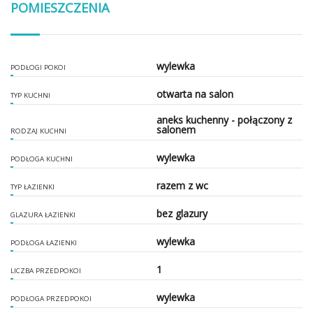
POMIESZCZENIA
wylewka
PODŁOGI POKOI
otwarta na salon
TYP KUCHNI
aneks kuchenny - połączony z
salonem
RODZAJ KUCHNI
wylewka
PODŁOGA KUCHNI
razem z wc
TYP ŁAZIENKI
bez glazury
GLAZURA ŁAZIENKI
wylewka
PODŁOGA ŁAZIENKI
1
LICZBA PRZEDPOKOI
wylewka
PODŁOGA PRZEDPOKOI