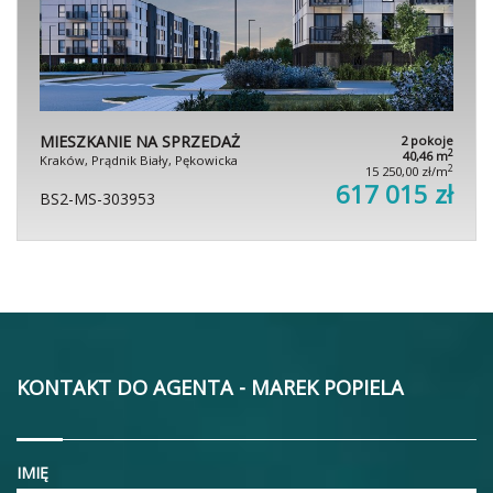
MIESZKANIE NA SPRZEDAŻ
2 pokoje
2
40,46 m
Kraków, Prądnik Biały, Pękowicka
2
15 250,00 zł/m
617 015 zł
BS2-MS-303953
KONTAKT DO AGENTA - MAREK POPIELA
IMIĘ