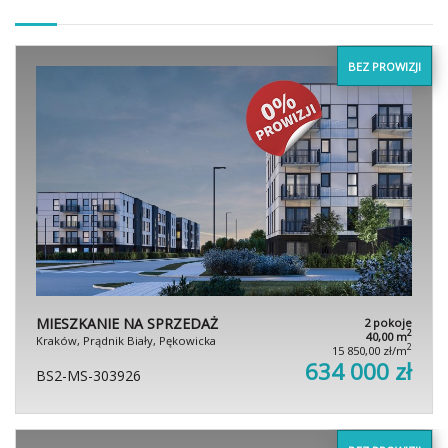
BEZ PROWIZJI
MIESZKANIE NA SPRZEDAŻ
2 pokoje
2
40,00 m
Kraków, Prądnik Biały, Pękowicka
2
15 850,00 zł/m
634 000 zł
BS2-MS-303926