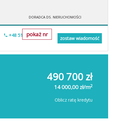
DORADCA DS. NIERUCHOMOŚCI
pokaż nr
+48 518-967-677
zostaw wiadomość
490 700 zł
2
14 000,00 zł/m
Oblicz ratę kredytu