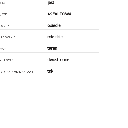
jest
ODA
ASFALTOWA
JAZD
osiedle
OCZENIE
miejskie
RZEWANIE
taras
RASY
dwustronne
YTUOWANIE
tak
ZWI ANTYWŁAMANIOWE