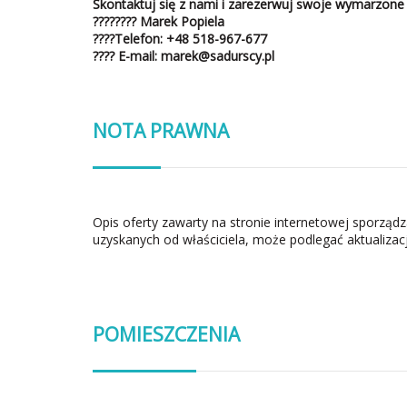
Skontaktuj się z nami i zarezerwuj swoje wymarzone 
????‍???? Marek Popiela
????
Telefon
:
+48 518-967-677
????
E-mail:
marek@sadurscy.pl
NOTA PRAWNA
Opis oferty zawarty na stronie internetowej sporząd
uzyskanych od właściciela, może podlegać aktualizacj
POMIESZCZENIA