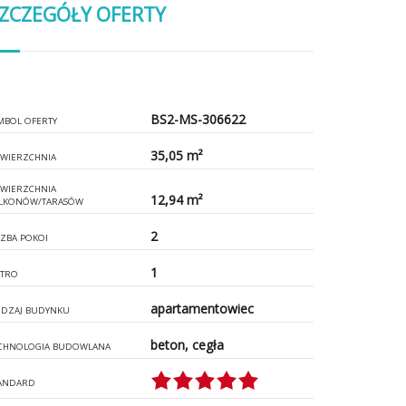
ZCZEGÓŁY OFERTY
BS2-MS-306622
MBOL OFERTY
35,05 m²
WIERZCHNIA
WIERZCHNIA
12,94 m²
LKONÓW/TARASÓW
2
CZBA POKOI
1
ĘTRO
apartamentowiec
DZAJ BUDYNKU
beton, cegła
CHNOLOGIA BUDOWLANA
ANDARD