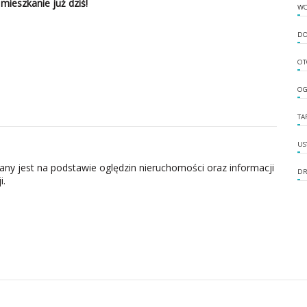
mieszkanie już dziś!
W
DO
OT
OG
TA
US
zany jest na podstawie oględzin nieruchomości oraz informacji
DR
i.