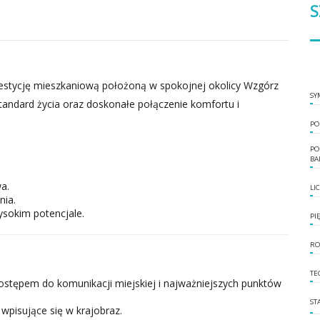
S
westycję mieszkaniową położoną w spokojnej okolicy Wzgórz
SY
andard życia oraz doskonałe połączenie komfortu i
PO
PO
BA
a.
LI
nia.
sokim potencjale.
PI
RO
TE
stępem do komunikacji miejskiej i najważniejszych punktów
ST
pisujące się w krajobraz.