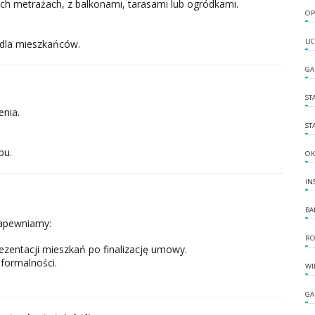
ch metrażach, z balkonami, tarasami lub ogródkami.
OP
LI
e dla mieszkańców.
GA
ST
enia.
ST
pu.
OK
IN
BA
zapewniamy:
RO
zentacji mieszkań po finalizację umowy.
formalności.
WI
GA