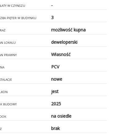
-
ŁATY W CZYNSZU
3
CZBA PIĘTER W BUDYNKU
możliwość kupna
RAŻ
deweloperski
AN LOKALU
Własność
AN PRAWNY
PCV
NA
nowe
STALACJE
jest
LKON
2025
K BUDOWY
na osiedle
DOK
brak
Z