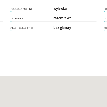
wylewka
PODŁOGA KUCHNI
PO
razem z wc
TYP ŁAZIENKI
LI
bez glazury
GLAZURA ŁAZIENKI
PO