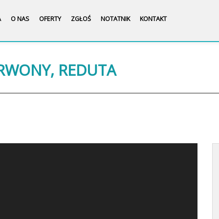
A
O NAS
OFERTY
ZGŁOŚ
NOTATNIK
KONTAKT
ERWONY, REDUTA