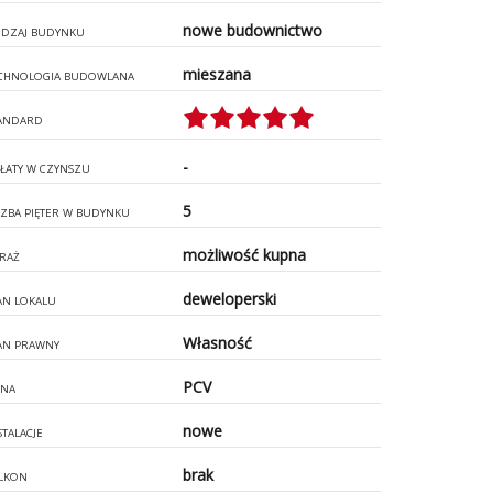
nowe budownictwo
DZAJ BUDYNKU
mieszana
CHNOLOGIA BUDOWLANA
ANDARD
-
ŁATY W CZYNSZU
5
CZBA PIĘTER W BUDYNKU
możliwość kupna
RAŻ
deweloperski
AN LOKALU
Własność
AN PRAWNY
PCV
NA
nowe
STALACJE
brak
LKON