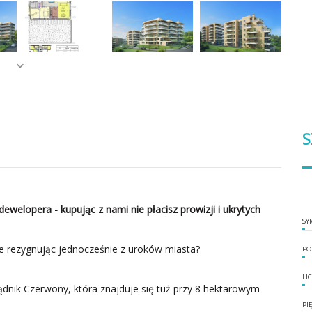
S
dewelopera - kupując z nami nie płacisz prowizji i ukrytych
SY
nie rezygnując jednocześnie z uroków miasta?
PO
LI
ądnik Czerwony, która znajduje się tuż przy 8 hektarowym
PI