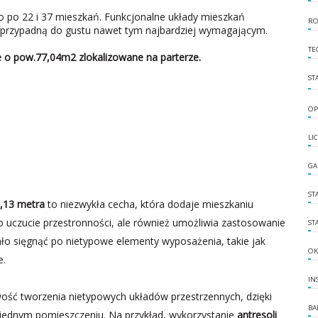
no po 22 i 37 mieszkań. Funkcjonalne układy mieszkań
RO
przypadną do gustu nawet tym najbardziej wymagającym.
TE
 o pow.77,04m2 zlokalizowane na parterze.
ST
OP
LI
GA
ST
,13 metra
to niezwykła cecha, która dodaje mieszkaniu
o uczucie przestronności, ale również umożliwia zastosowanie
ST
o sięgnąć po nietypowe elementy wyposażenia, takie jak
OK
e.
IN
ość tworzenia nietypowych układów przestrzennych, dzięki
BA
 jednym pomieszczeniu. Na przykład, wykorzystanie
antresoli