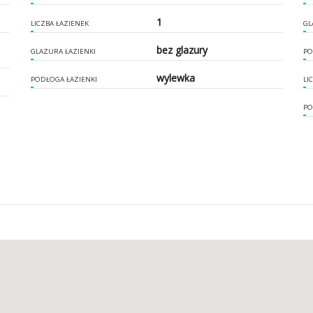
1
LICZBA ŁAZIENEK
GL
bez glazury
GLAZURA ŁAZIENKI
PO
wylewka
PODŁOGA ŁAZIENKI
LI
PO