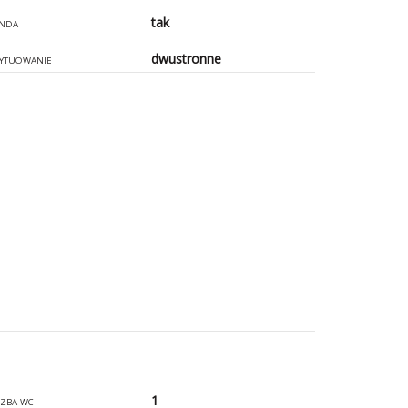
tak
NDA
dwustronne
YTUOWANIE
1
CZBA WC