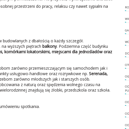
obnej przestrzeni do pracy, relaksu czy nawet sypialni na
RO
WI
GA
w budowlanych z dbałością o każdy szczegół.
W
, na wyższych piętrach
balkony
. Podziemna część budynku
i, komórkami lokatorskimi, miejscami dla jednośladów oraz
DO
OT
 osobom zarówno przemieszczającym się samochodem jak i
 punkty usługowo-handlowe oraz rozrywkowe np.
Serenada,
OG
rzebom zarówno młodszych jak i starszych osób.
 obcowania z naturą oraz spędzenia wolnego czasu na
OD
ielorodzinnej znajdują się żłobki, przedszkola oraz szkoła.
PU
OD
umówieniu spotkania.
OD
OD