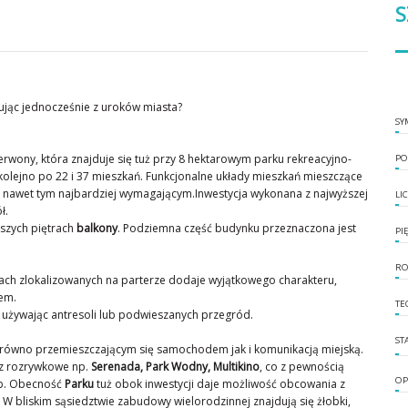
S
nując jednocześnie z uroków miasta?
SY
erwony, która znajduje się tuż przy 8 hektarowym parku rekreacyjno-
PO
 kolejno po 22 i 37 mieszkań. Funkcjonalne układy mieszkań mieszczące
nawet tym najbardziej wymagającym.Inwestycja wykonana z najwyższej
LI
ł.
ższych piętrach
balkony
. Podziemna część budynku przeznaczona jest
PI
RO
ach zlokalizowanych na parterze dodaje wyjątkowego charakteru,
em.
TE
, używając antresoli lub podwieszanych przegród.
ST
zarówno przemieszczającym się samochodem jak i komunikacją miejską.
az rozrywkowe np.
Serenada, Park Wodny, Multikino
, co z pewnością
OP
ób. Obecność
Parku
tuż obok inwestycji daje możliwość obcowania z
W bliskim sąsiedztwie zabudowy wielorodzinnej znajdują się żłobki,