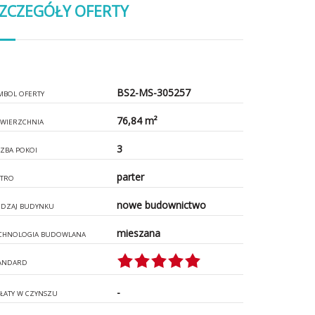
ZCZEGÓŁY OFERTY
BS2-MS-305257
MBOL OFERTY
76,84 m²
WIERZCHNIA
3
CZBA POKOI
parter
ĘTRO
nowe budownictwo
DZAJ BUDYNKU
mieszana
CHNOLOGIA BUDOWLANA
ANDARD
-
ŁATY W CZYNSZU