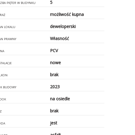
5
CZBA PIĘTER W BUDYNKU
możliwość kupna
RAŻ
deweloperski
AN LOKALU
Własność
AN PRAWNY
PCV
NA
nowe
STALACJE
brak
LKON
2023
K BUDOWY
na osiedle
DOK
brak
Z
jest
ODA
asfalt