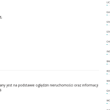
LI
GA
r.
ST
ST
OK
IN
BA
RO
WI
zany jest na podstawie oględzin nieruchomości oraz informacji
i.
GA
W