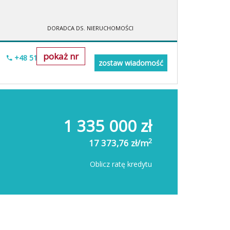
DORADCA DS. NIERUCHOMOŚCI
pokaż nr
+48 518-706-518
zostaw wiadomość
1 335 000 zł
2
17 373,76 zł/m
Oblicz ratę kredytu