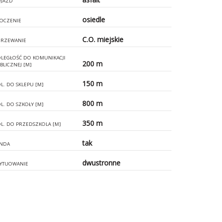
JAZD
osiedle
OCZENIE
C.O. miejskie
RZEWANIE
LEGŁOŚĆ DO KOMUNIKACJI
200 m
BLICZNEJ [M]
150 m
L. DO SKLEPU [M]
800 m
L. DO SZKOŁY [M]
350 m
L. DO PRZEDSZKOLA [M]
tak
NDA
dwustronne
YTUOWANIE