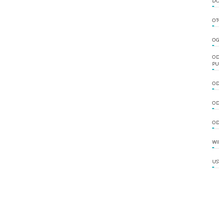
DO
OT
OG
OD
PU
OD
OD
OD
WI
US