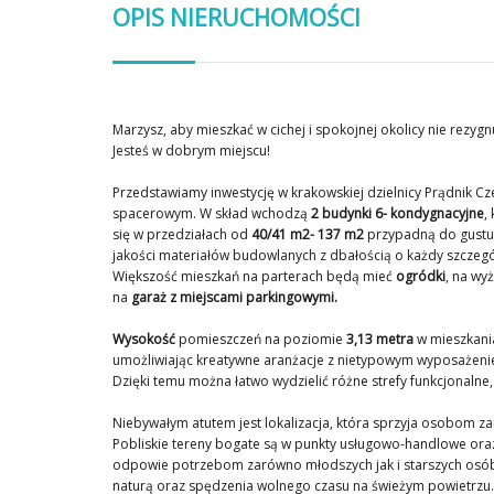
OPIS NIERUCHOMOŚCI
Marzysz, aby mieszkać w cichej i spokojnej okolicy nie rezyg
Jesteś w dobrym miejscu!
Przedstawiamy inwestycję w krakowskiej dzielnicy Prądnik Cz
spacerowym. W skład wchodzą
2 budynki 6- kondygnacyjne
,
się w przedziałach od
40/41 m2- 137 m2
przypadną do gustu 
jakości materiałów budowlanych z dbałością o każdy szczegó
Większość mieszkań na parterach będą mieć
ogródki
, na wy
na
garaż z miejscami parkingowymi.
Wysokość
pomieszczeń
na poziomie
3,13 metra
w mieszkani
umożliwiając kreatywne aranżacje z nietypowym wyposażeni
Dzięki temu można łatwo wydzielić różne strefy funkcjonalne
Niebywałym atutem jest lokalizacja, która sprzyja osobom 
Pobliskie tereny bogate są w punkty usługowo-handlowe or
odpowie potrzebom zarówno młodszych jak i starszych os
naturą oraz spędzenia wolnego czasu na świeżym powietrzu. 