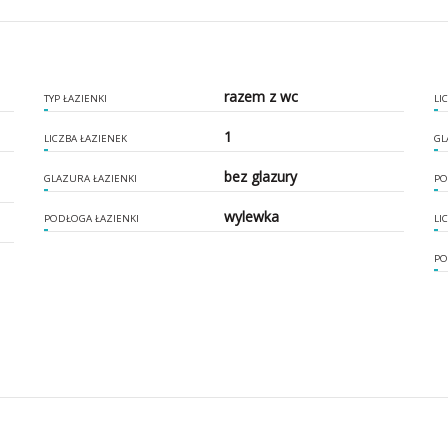
razem z wc
TYP ŁAZIENKI
LI
1
LICZBA ŁAZIENEK
GL
bez glazury
GLAZURA ŁAZIENKI
PO
wylewka
PODŁOGA ŁAZIENKI
LI
PO