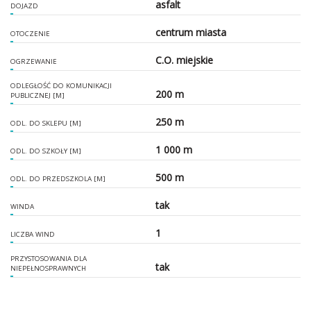
asfalt
DOJAZD
centrum miasta
OTOCZENIE
C.O. miejskie
OGRZEWANIE
ODLEGŁOŚĆ DO KOMUNIKACJI
200 m
PUBLICZNEJ [M]
250 m
ODL. DO SKLEPU [M]
1 000 m
ODL. DO SZKOŁY [M]
500 m
ODL. DO PRZEDSZKOLA [M]
tak
WINDA
1
LICZBA WIND
PRZYSTOSOWANIA DLA
tak
NIEPEŁNOSPRAWNYCH