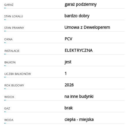
garaż podziemny
GARAŻ
bardzo dobry
STAN LOKALU
Umowa z Deweloperem
STAN PRAWNY
PCV
OKNA
ELEKTRYCZNA
INSTALACJE
jest
BALKON
1
LICZBA BALKONÓW
2026
ROK BUDOWY
na inne budynki
WIDOK
brak
GAZ
ciepła - miejska
WODA