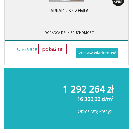
OFERT
ARKADIUSZ
ZEMŁA
DORADCA DS. NIERUCHOMOŚCI
pokaż nr
+48 518-706-552
zostaw wiadomość
1 292 264 zł
2
16 300,00 zł/m
Oblicz ratę kredytu