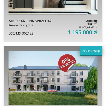
MIESZKANIE NA SPRZEDAŻ
2 pokoje
2
60,05 m
Kraków, Grzegórzki
2
19 900,08 zł/m
1 195 000 zł
BS2-MS-302128
BEZ PROWIZJI