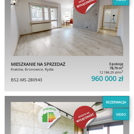
MIESZKANIE NA SPRZEDAŻ
3 pokoje
2
78,79 m
Kraków, Bronowice, Rydla
2
12 184,29 zł/m
960 000 zł
BS2-MS-280943
REZERWACJA
VIDEO