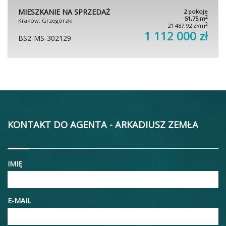
MIESZKANIE NA SPRZEDAŻ
2 pokoje
2
51,75 m
Kraków, Grzegórzki
2
21 487,92 zł/m
1 112 000 zł
BS2-MS-302129
KONTAKT DO AGENTA - ARKADIUSZ ZEMŁA
IMIĘ
E-MAIL