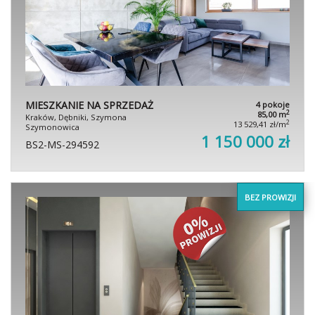
MIESZKANIE NA SPRZEDAŻ
4 pokoje
2
85,00 m
Kraków, Dębniki, Szymona
2
13 529,41 zł/m
Szymonowica
1 150 000 zł
BS2-MS-294592
BEZ PROWIZJI