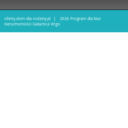
oferty.dom-dla-rodziny.pl
2026
Program dla biur
nieruchomości
Galactica Virgo