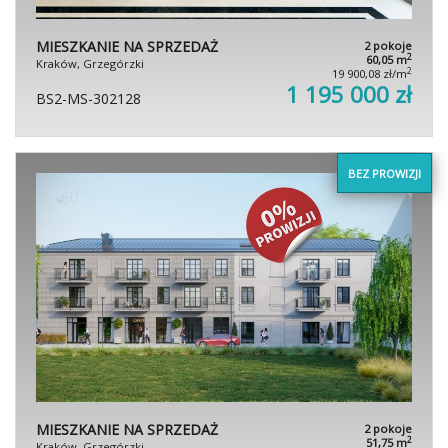
MIESZKANIE NA SPRZEDAŻ
2 pokoje
2
60,05 m
Kraków, Grzegórzki
2
19 900,08 zł/m
1 195 000 zł
BS2-MS-302128
BEZ PROWIZJI
MIESZKANIE NA SPRZEDAŻ
2 pokoje
2
51,75 m
Kraków, Grzegórzki