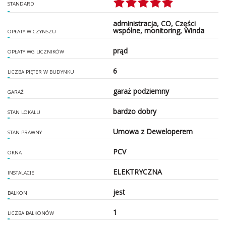
STANDARD
administracja, CO, Części
wspólne, monitoring, Winda
OPŁATY W CZYNSZU
prąd
OPŁATY WG LICZNIKÓW
6
LICZBA PIĘTER W BUDYNKU
garaż podziemny
GARAŻ
bardzo dobry
STAN LOKALU
Umowa z Deweloperem
STAN PRAWNY
PCV
OKNA
ELEKTRYCZNA
INSTALACJE
jest
BALKON
1
LICZBA BALKONÓW