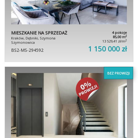
MIESZKANIE NA SPRZEDAŻ
4 pokoje
2
85,00 m
Kraków, Dębniki, Szymona
2
13 529,41 zł/m
Szymonowica
1 150 000 zł
BS2-MS-294592
BEZ PROWIZJI