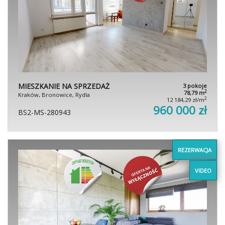
MIESZKANIE NA SPRZEDAŻ
3 pokoje
2
78,79 m
Kraków, Bronowice, Rydla
2
12 184,29 zł/m
960 000 zł
BS2-MS-280943
REZERWACJA
VIDEO