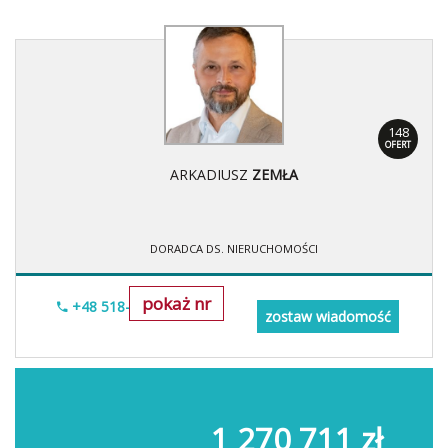
148
OFERT
ARKADIUSZ
ZEMŁA
DORADCA DS. NIERUCHOMOŚCI
pokaż nr
+48 518-706-552
zostaw wiadomość
1 270 711 zł