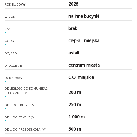
2026
ROK BUDOWY
na inne budynki
WIDOK
brak
GAZ
ciepła - miejska
WODA
asfalt
DOJAZD
centrum miasta
OTOCZENIE
C.O. miejskie
OGRZEWANIE
ODLEGŁOŚĆ DO KOMUNIKACJI
200 m
PUBLICZNEJ [M]
250 m
ODL. DO SKLEPU [M]
1 000 m
ODL. DO SZKOŁY [M]
500 m
ODL. DO PRZEDSZKOLA [M]