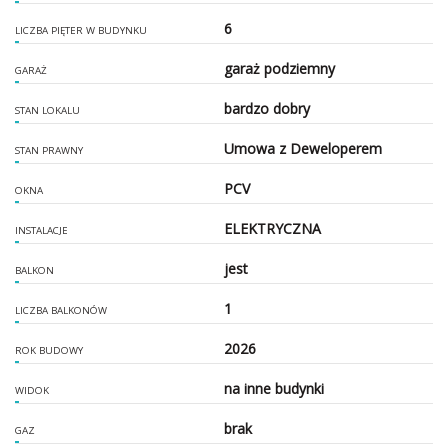
6
LICZBA PIĘTER W BUDYNKU
garaż podziemny
GARAŻ
bardzo dobry
STAN LOKALU
Umowa z Deweloperem
STAN PRAWNY
PCV
OKNA
ELEKTRYCZNA
INSTALACJE
jest
BALKON
1
LICZBA BALKONÓW
2026
ROK BUDOWY
na inne budynki
WIDOK
brak
GAZ