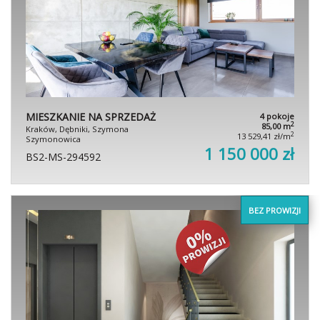
MIESZKANIE NA SPRZEDAŻ
4 pokoje
2
85,00 m
Kraków, Dębniki, Szymona
2
13 529,41 zł/m
Szymonowica
1 150 000 zł
BS2-MS-294592
BEZ PROWIZJI