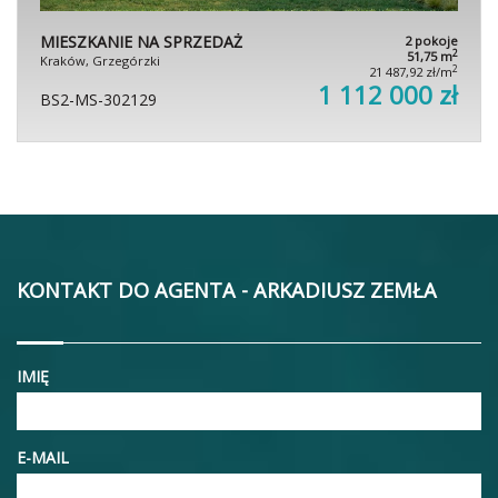
MIESZKANIE NA SPRZEDAŻ
2 pokoje
2
51,75 m
Kraków, Grzegórzki
2
21 487,92 zł/m
1 112 000 zł
BS2-MS-302129
KONTAKT DO AGENTA - ARKADIUSZ ZEMŁA
IMIĘ
E-MAIL