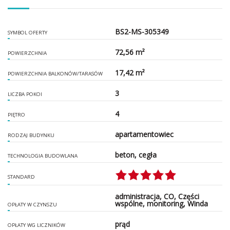
BS2-MS-305349
SYMBOL OFERTY
72,56 m²
POWIERZCHNIA
17,42 m²
POWIERZCHNIA BALKONÓW/TARASÓW
3
LICZBA POKOI
4
PIĘTRO
apartamentowiec
RODZAJ BUDYNKU
beton, cegła
TECHNOLOGIA BUDOWLANA
STANDARD
administracja, CO, Części
wspólne, monitoring, Winda
OPŁATY W CZYNSZU
prąd
OPŁATY WG LICZNIKÓW