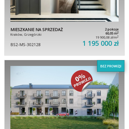
MIESZKANIE NA SPRZEDAŻ
2 pokoje
2
60,05 m
Kraków, Grzegórzki
2
19 900,08 zł/m
1 195 000 zł
BS2-MS-302128
BEZ PROWIZJI