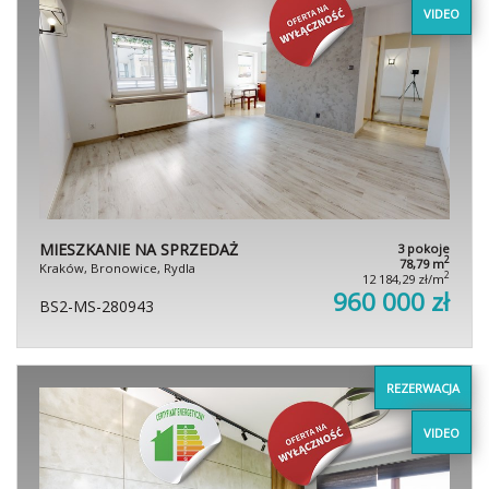
VIDEO
MIESZKANIE NA SPRZEDAŻ
3 pokoje
2
78,79 m
Kraków, Bronowice, Rydla
2
12 184,29 zł/m
960 000 zł
BS2-MS-280943
REZERWACJA
VIDEO