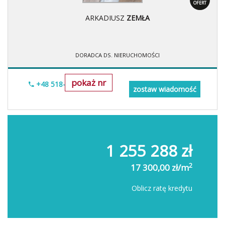
OFERT
ARKADIUSZ
ZEMŁA
DORADCA DS. NIERUCHOMOŚCI
pokaż nr
+48 518-706-552
zostaw wiadomość
1 255 288 zł
2
17 300,00 zł/m
Oblicz ratę kredytu