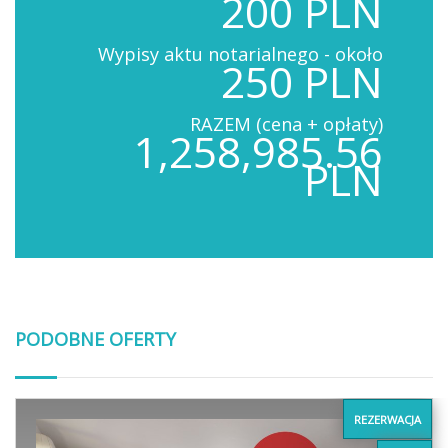
200 PLN
Wypisy aktu notarialnego - około
250 PLN
RAZEM (cena + opłaty)
1,258,985.56
PLN
PODOBNE OFERTY
REZERWACJA