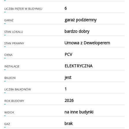
6
LICZBA PIĘTER W BUDYNKU
garaż podziemny
GARAŻ
bardzo dobry
STAN LOKALU
Umowa z Deweloperem
STAN PRAWNY
PCV
OKNA
ELEKTRYCZNA
INSTALACJE
jest
BALKON
1
LICZBA BALKONÓW
2026
ROK BUDOWY
na inne budynki
WIDOK
brak
GAZ