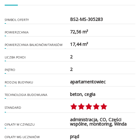
BS2-MS-305283
SYMBOL OFERTY
72,56 m²
POWIERZCHNIA
17,44 m²
POWIERZCHNIA BALKONÓW/TARASÓW
2
LICZBA POKOI
2
PIĘTRO
apartamentowiec
RODZAJ BUDYNKU
beton, cegła
TECHNOLOGIA BUDOWLANA
STANDARD
administracja, CO, Części
wspólne, monitoring, Winda
OPŁATY W CZYNSZU
prąd
OPŁATY WG LICZNIKÓW