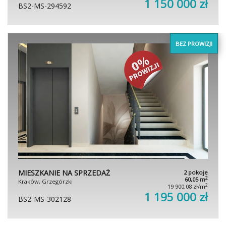
1 150 000 zł
BS2-MS-294592
BEZ PROWIZJI
MIESZKANIE NA SPRZEDAŻ
2 pokoje
2
60,05 m
Kraków, Grzegórzki
2
19 900,08 zł/m
1 195 000 zł
BS2-MS-302128