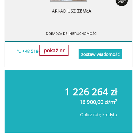
OFERT
ARKADIUSZ
ZEMŁA
DORADCA DS. NIERUCHOMOŚCI
pokaż nr
+48 518-706-552
zostaw wiadomość
1 226 264 zł
2
16 900,00 zł/m
Oblicz ratę kredytu