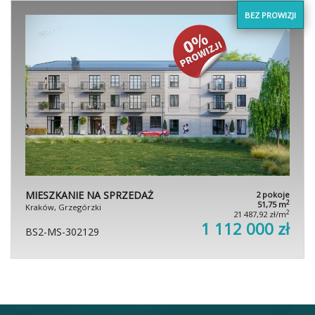
BEZ PROWIZJI
MIESZKANIE NA SPRZEDAŻ
2 pokoje
2
51,75 m
Kraków, Grzegórzki
2
21 487,92 zł/m
1 112 000 zł
BS2-MS-302129