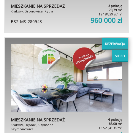
MIESZKANIE NA SPRZEDAŻ
3 pokoje
2
78,79 m
Kraków, Bronowice, Rydla
2
12 184,29 zł/m
960 000 zł
BS2-MS-280943
REZERWACJA
VIDEO
MIESZKANIE NA SPRZEDAŻ
4 pokoje
2
85,00 m
Kraków, Dębniki, Szymona
2
13 529,41 zł/m
Szymonowica