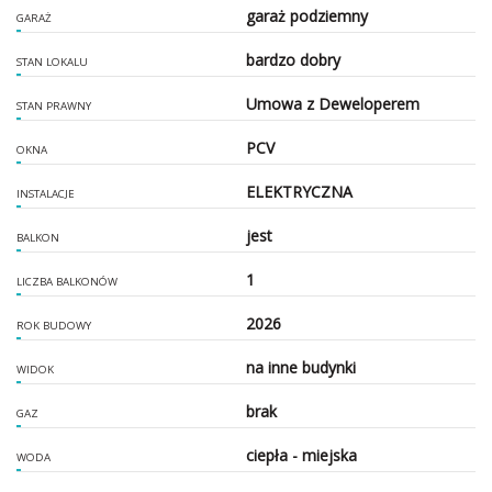
garaż podziemny
GARAŻ
bardzo dobry
STAN LOKALU
Umowa z Deweloperem
STAN PRAWNY
PCV
OKNA
ELEKTRYCZNA
INSTALACJE
jest
BALKON
1
LICZBA BALKONÓW
2026
ROK BUDOWY
na inne budynki
WIDOK
brak
GAZ
ciepła - miejska
WODA