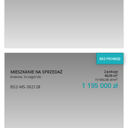
MIESZKANIE NA SPRZEDAŻ
4 pokoje
2
85,00 m
Kraków, Dębniki, Szymona
2
13 529,41 zł/m
Szymonowica
1 150 000 zł
BS2-MS-294592
BEZ PROWIZJI