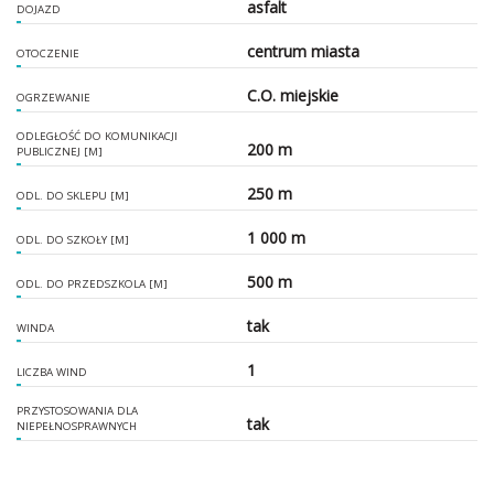
asfalt
DOJAZD
centrum miasta
OTOCZENIE
C.O. miejskie
OGRZEWANIE
ODLEGŁOŚĆ DO KOMUNIKACJI
200 m
PUBLICZNEJ [M]
250 m
ODL. DO SKLEPU [M]
1 000 m
ODL. DO SZKOŁY [M]
500 m
ODL. DO PRZEDSZKOLA [M]
tak
WINDA
1
LICZBA WIND
PRZYSTOSOWANIA DLA
tak
NIEPEŁNOSPRAWNYCH