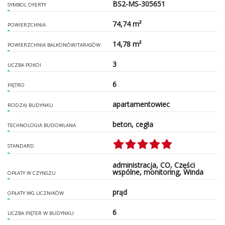
BS2-MS-305651
SYMBOL OFERTY
74,74 m²
POWIERZCHNIA
14,78 m²
POWIERZCHNIA BALKONÓW/TARASÓW
3
LICZBA POKOI
6
PIĘTRO
apartamentowiec
RODZAJ BUDYNKU
beton, cegła
TECHNOLOGIA BUDOWLANA
STANDARD
administracja, CO, Części
wspólne, monitoring, Winda
OPŁATY W CZYNSZU
prąd
OPŁATY WG LICZNIKÓW
6
LICZBA PIĘTER W BUDYNKU