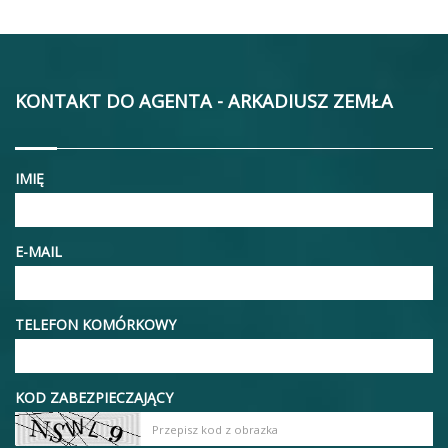
MIESZKANIE NA SPRZEDAŻ
2 pokoje
2
51,75 m
Kraków, Grzegórzki
2
21 487,92 zł/m
1 112 000 zł
BS2-MS-302129
KONTAKT DO AGENTA - ARKADIUSZ ZEMŁA
IMIĘ
E-MAIL