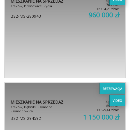
MIESZKANIE NA SPRZEDAŻ
3 pokoje
2
78,79 m
Kraków, Bronowice, Rydla
2
12 184,29 zł/m
960 000 zł
BS2-MS-280943
REZERWACJA
VIDEO