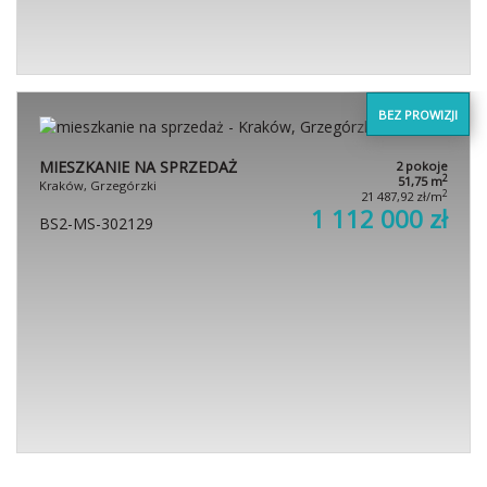
MIESZKANIE NA SPRZEDAŻ
2 pokoje
2
60,05 m
Kraków, Grzegórzki
2
19 900,08 zł/m
1 195 000 zł
BS2-MS-302128
BEZ PROWIZJI