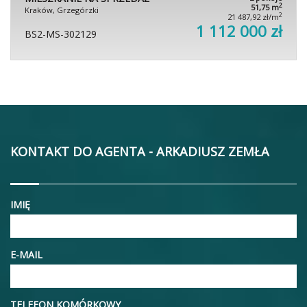
2
51,75 m
Kraków, Grzegórzki
2
21 487,92 zł/m
1 112 000 zł
BS2-MS-302129
KONTAKT DO AGENTA - ARKADIUSZ ZEMŁA
IMIĘ
E-MAIL
TELEFON KOMÓRKOWY