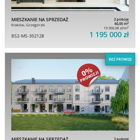
MIESZKANIE NA SPRZEDAŻ
2 pokoje
2
60,05 m
Kraków, Grzegórzki
2
19 900,08 zł/m
1 195 000 zł
BS2-MS-302128
BEZ PROWIZJI
MIESZKANIE NA SPRZEDAŻ
2 pokoje