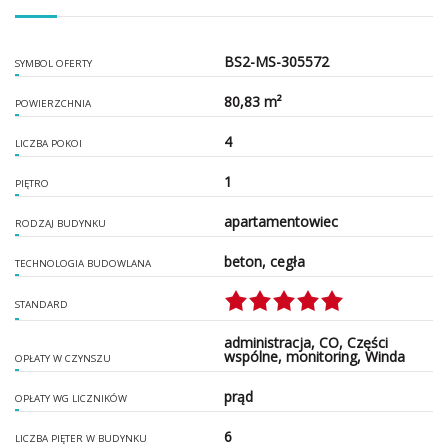
BS2-MS-305572
SYMBOL OFERTY
80,83 m²
POWIERZCHNIA
4
LICZBA POKOI
1
PIĘTRO
apartamentowiec
RODZAJ BUDYNKU
beton, cegła
TECHNOLOGIA BUDOWLANA
STANDARD
administracja, CO, Części
wspólne, monitoring, Winda
OPŁATY W CZYNSZU
prąd
OPŁATY WG LICZNIKÓW
6
LICZBA PIĘTER W BUDYNKU