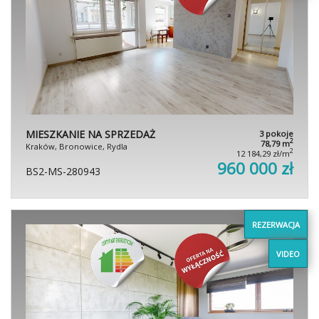
MIESZKANIE NA SPRZEDAŻ
3 pokoje
2
78,79 m
Kraków, Bronowice, Rydla
2
12 184,29 zł/m
960 000 zł
BS2-MS-280943
REZERWACJA
VIDEO