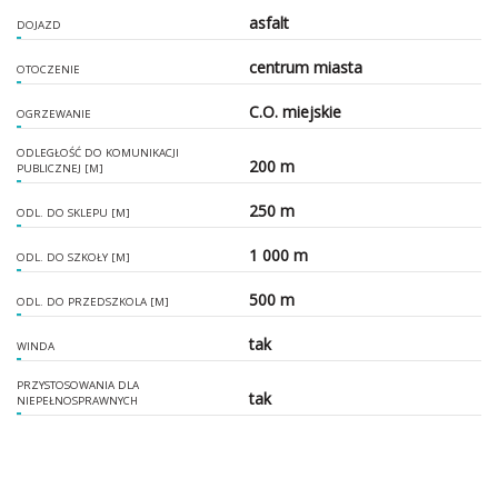
asfalt
DOJAZD
centrum miasta
OTOCZENIE
C.O. miejskie
OGRZEWANIE
ODLEGŁOŚĆ DO KOMUNIKACJI
200 m
PUBLICZNEJ [M]
250 m
ODL. DO SKLEPU [M]
1 000 m
ODL. DO SZKOŁY [M]
500 m
ODL. DO PRZEDSZKOLA [M]
tak
WINDA
PRZYSTOSOWANIA DLA
tak
NIEPEŁNOSPRAWNYCH