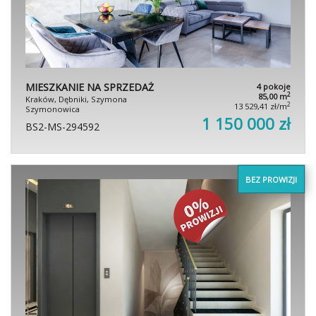
MIESZKANIE NA SPRZEDAŻ
4 pokoje
2
85,00 m
Kraków, Dębniki, Szymona
2
13 529,41 zł/m
Szymonowica
1 150 000 zł
BS2-MS-294592
BEZ PROWIZJI