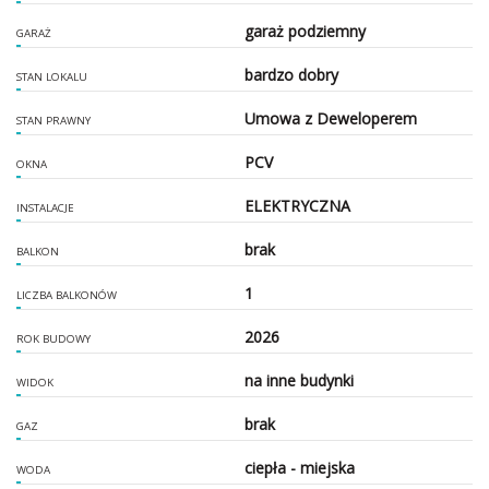
garaż podziemny
GARAŻ
bardzo dobry
STAN LOKALU
Umowa z Deweloperem
STAN PRAWNY
PCV
OKNA
ELEKTRYCZNA
INSTALACJE
brak
BALKON
1
LICZBA BALKONÓW
2026
ROK BUDOWY
na inne budynki
WIDOK
brak
GAZ
ciepła - miejska
WODA