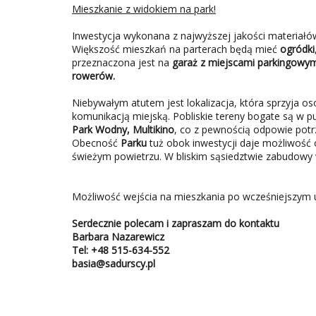
Mieszkanie z widokiem na park!
Inwestycja wykonana z najwyższej jakości materiałó
Większość mieszkań na parterach będą mieć
ogródki
przeznaczona jest na
garaż z miejscami parkingowym
rowerów.
Niebywałym atutem jest lokalizacja, która sprzyja
komunikacją miejską. Pobliskie tereny bogate są w
Park Wodny, Multikino
, co z pewnością odpowie pot
Obecność
Parku
tuż obok inwestycji daje możliwość
świeżym powietrzu. W bliskim sąsiedztwie zabudowy w
Możliwość
wejścia na mieszkania po wcześniejszym 
Serdecznie polecam i zapraszam do kontaktu
Barbara Nazarewicz
Tel: +48 515-634-552
basia@sadurscy.pl