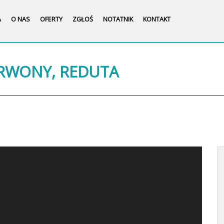
A
O NAS
OFERTY
ZGŁOŚ
NOTATNIK
KONTAKT
ERWONY, REDUTA