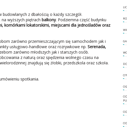
LI
w budowlanych z dbałością o każdy szczegół.
RO
, na wyższych piętrach
balkony
. Podziemna część budynku
i, komórkami lokatorskimi, miejscami dla jednośladów oraz
WI
 osobom zarówno przemieszczającym się samochodem jak i
GA
 punkty usługowo-handlowe oraz rozrywkowe np.
Serenada,
rzebom zarówno młodszych jak i starszych osób.
W
 obcowania z naturą oraz spędzenia wolnego czasu na
ielorodzinnej znajdują się żłobki, przedszkola oraz szkoła.
DO
OT
umówieniu spotkania.
OG
OD
PU
OD
OD