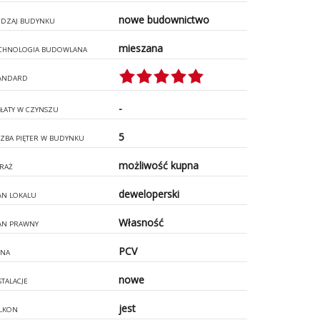
nowe budownictwo
DZAJ BUDYNKU
mieszana
CHNOLOGIA BUDOWLANA
ANDARD
-
ŁATY W CZYNSZU
5
CZBA PIĘTER W BUDYNKU
możliwość kupna
RAŻ
deweloperski
AN LOKALU
Własność
AN PRAWNY
PCV
NA
nowe
STALACJE
jest
LKON