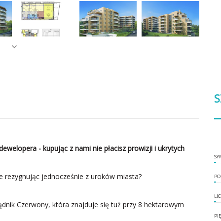
S
dewelopera - kupując z nami nie płacisz prowizji i ukrytych
SY
nie rezygnując jednocześnie z uroków miasta?
PO
LI
ądnik Czerwony, która znajduje się tuż przy 8 hektarowym
PI