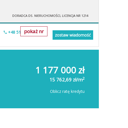
DORADCA DS. NIERUCHOMOŚCI, LICENCJA NR 1214
pokaż nr
+48 515-634-552
zostaw wiadomość
1 177 000 zł
2
15 762,69 zł/m
Oblicz ratę kredytu