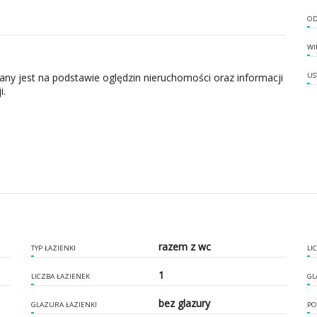
OD
WI
zany jest na podstawie oględzin nieruchomości oraz informacji
US
i.
razem z wc
TYP ŁAZIENKI
LI
1
LICZBA ŁAZIENEK
GL
bez glazury
GLAZURA ŁAZIENKI
PO