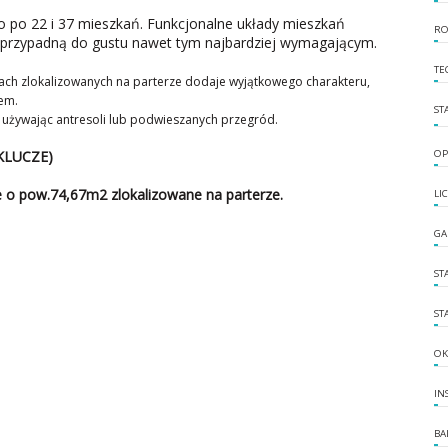
no po 22 i 37 mieszkań. Funkcjonalne układy mieszkań
RO
przypadną do gustu nawet tym najbardziej wymagającym.
TE
ch zlokalizowanych na parterze dodaje wyjątkowego charakteru,
em.
ST
, używając antresoli lub podwieszanych przegród.
KLUCZE)
OP
 o pow.74,67m2 zlokalizowane na parterze.
LI
GA
ST
ST
OK
IN
BA