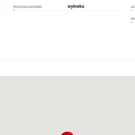
wylewka
PODŁOGA ŁAZIENKI
LI
PO