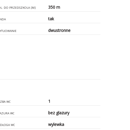
350 m
L. DO PRZEDSZKOLA [M]
tak
NDA
dwustronne
YTUOWANIE
1
CZBA WC
bez glazury
AZURA WC
wylewka
DŁOGA WC