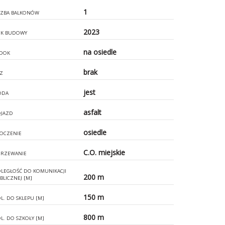
1
CZBA BALKONÓW
2023
K BUDOWY
na osiedle
DOK
brak
Z
jest
ODA
asfalt
JAZD
osiedle
OCZENIE
C.O. miejskie
RZEWANIE
LEGŁOŚĆ DO KOMUNIKACJI
200 m
BLICZNEJ [M]
150 m
L. DO SKLEPU [M]
800 m
L. DO SZKOŁY [M]