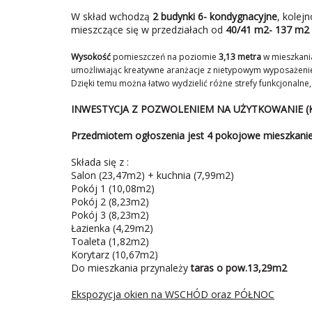
W skład wchodzą
2 budynki 6- kondygnacyjne
, kolej
mieszczące się w przedziałach od
40/41 m2- 137 m2
Wysokość
pomieszczeń
na poziomie
3,13 metra
w mieszkania
umożliwiając kreatywne aranżacje z nietypowym wyposażeni
Dzięki temu można łatwo wydzielić różne strefy funkcjonalne
INWESTYCJA Z POZWOLENIEM NA UŻYTKOWANIE (
Przedmiotem ogłoszenia jest 4 pokojowe mieszkanie
Składa się z :
Salon (23,47m2) + kuchnia (7,99m2)
Pokój 1 (10,08m2)
Pokój 2 (8,23m2)
Pokój 3 (8,23m2)
Łazienka (4,29m2)
Toaleta (1,82m2)
Korytarz (10,67m2)
Do mieszkania przynależy
taras o pow.13,29m2
Ekspozycja okien na WSCHÓD oraz PÓŁNOC