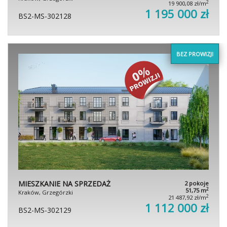
2
19 900,08 zł/m
1 195 000 zł
BS2-MS-302128
BEZ PROWIZJI
MIESZKANIE NA SPRZEDAŻ
2 pokoje
2
51,75 m
Kraków, Grzegórzki
2
21 487,92 zł/m
1 112 000 zł
BS2-MS-302129