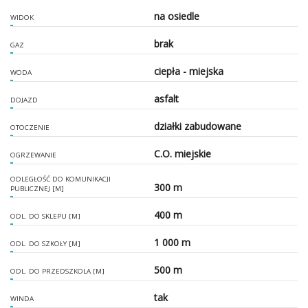
na osiedle
WIDOK
brak
GAZ
ciepła - miejska
WODA
asfalt
DOJAZD
działki zabudowane
OTOCZENIE
C.O. miejskie
OGRZEWANIE
ODLEGŁOŚĆ DO KOMUNIKACJI
300 m
PUBLICZNEJ [M]
400 m
ODL. DO SKLEPU [M]
1 000 m
ODL. DO SZKOŁY [M]
500 m
ODL. DO PRZEDSZKOLA [M]
tak
WINDA