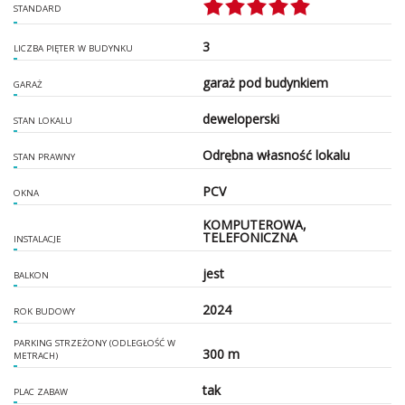
STANDARD
3
LICZBA PIĘTER W BUDYNKU
garaż pod budynkiem
GARAŻ
deweloperski
STAN LOKALU
Odrębna własność lokalu
STAN PRAWNY
PCV
OKNA
KOMPUTEROWA,
TELEFONICZNA
INSTALACJE
jest
BALKON
2024
ROK BUDOWY
PARKING STRZEŻONY (ODLEGŁOŚĆ W
300 m
METRACH)
tak
PLAC ZABAW