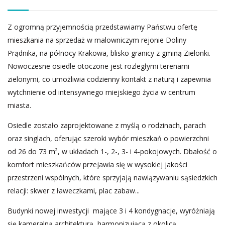
Z ogromną przyjemnością przedstawiamy Państwu ofertę
mieszkania na sprzedaż w malowniczym rejonie Doliny
Prądnika, na północy Krakowa, blisko granicy z gminą Zielonki.
Nowoczesne osiedle otoczone jest rozległymi terenami
zielonymi, co umożliwia codzienny kontakt z naturą i zapewnia
wytchnienie od intensywnego miejskiego życia w centrum
miasta.
Osiedle zostało zaprojektowane z myślą o rodzinach, parach
oraz singlach, oferując szeroki wybór mieszkań o powierzchni
od 26 do 73 m², w układach 1-, 2-, 3- i 4-pokojowych. Dbałość o
komfort mieszkańców przejawia się w wysokiej jakości
przestrzeni wspólnych, które sprzyjają nawiązywaniu sąsiedzkich
relacji: skwer z ławeczkami, plac zabaw...
Budynki nowej inwestycji mające 3 i 4 kondygnacje, wyróżniają
się kameralną architekturą, harmonizującą z okolicą.