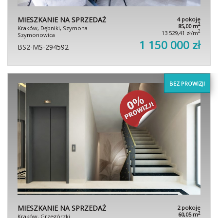
MIESZKANIE NA SPRZEDAŻ
4 pokoje
2
85,00 m
Kraków, Dębniki, Szymona
2
13 529,41 zł/m
Szymonowica
1 150 000 zł
BS2-MS-294592
BEZ PROWIZJI
MIESZKANIE NA SPRZEDAŻ
2 pokoje
2
60,05 m
Kraków, Grzegórzki