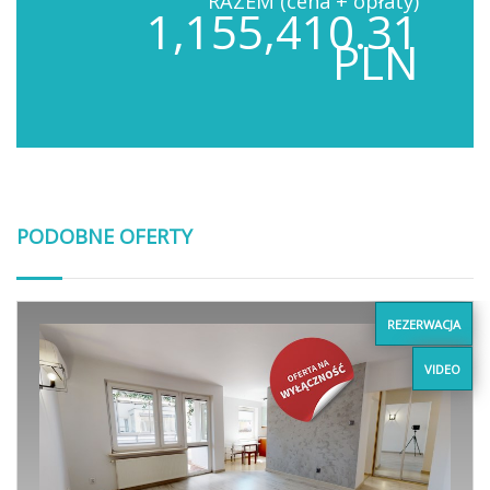
RAZEM (cena + opłaty)
1,155,410.31
PLN
PODOBNE OFERTY
REZERWACJA
VIDEO