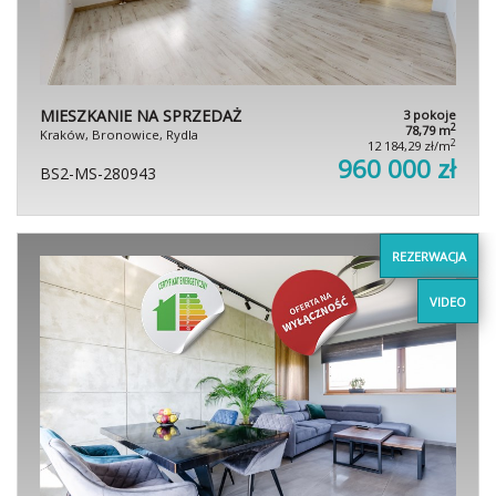
MIESZKANIE NA SPRZEDAŻ
3 pokoje
2
78,79 m
Kraków, Bronowice, Rydla
2
12 184,29 zł/m
960 000 zł
BS2-MS-280943
REZERWACJA
VIDEO