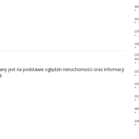
W
DO
OT
OG
OD
PU
zany jest na podstawie oględzin nieruchomości oraz informacji
OD
i.
OD
OD
WI
DR