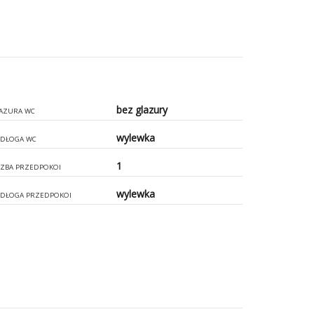
bez glazury
AZURA WC
wylewka
DŁOGA WC
1
CZBA PRZEDPOKOI
wylewka
DŁOGA PRZEDPOKOI