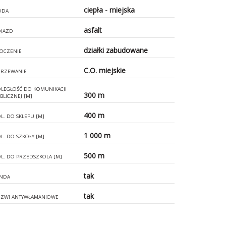
ciepła - miejska
ODA
asfalt
JAZD
działki zabudowane
OCZENIE
C.O. miejskie
RZEWANIE
LEGŁOŚĆ DO KOMUNIKACJI
300 m
BLICZNEJ [M]
400 m
L. DO SKLEPU [M]
1 000 m
L. DO SZKOŁY [M]
500 m
L. DO PRZEDSZKOLA [M]
tak
NDA
tak
ZWI ANTYWŁAMANIOWE