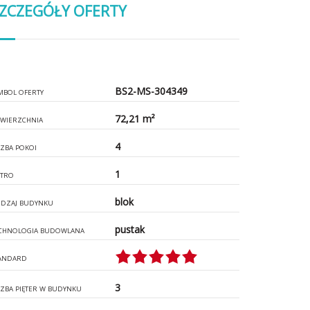
ZCZEGÓŁY OFERTY
BS2-MS-304349
MBOL OFERTY
72,21 m²
WIERZCHNIA
4
CZBA POKOI
1
ĘTRO
blok
DZAJ BUDYNKU
pustak
CHNOLOGIA BUDOWLANA
ANDARD
3
CZBA PIĘTER W BUDYNKU