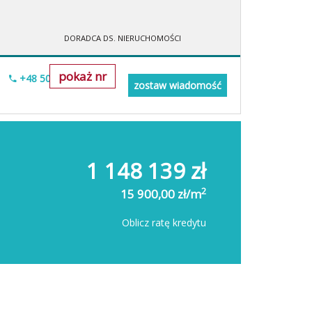
DORADCA DS. NIERUCHOMOŚCI
pokaż nr
+48 505-236-943
zostaw wiadomość
1 148 139 zł
2
15 900,00 zł/m
Oblicz ratę kredytu