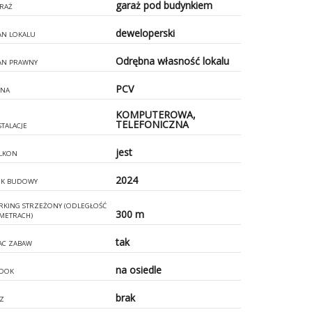
garaż pod budynkiem
RAŻ
deweloperski
AN LOKALU
Odrębna własność lokalu
AN PRAWNY
PCV
NA
KOMPUTEROWA,
TELEFONICZNA
STALACJE
jest
LKON
2024
K BUDOWY
RKING STRZEŻONY (ODLEGŁOŚĆ
300 m
METRACH)
tak
AC ZABAW
na osiedle
DOK
brak
Z