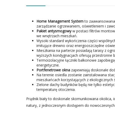
Home Management System
to zaawansowana t
zarządzanie ogrzewaniem, oświetleniem i zaw
Pakiet antysmogowy
w postaci filtrów montow
we wnętrzach mieszkań.
Wysoki standard wykończenia części wspólnych
imitujące drewno oraz energooszczędne oświet
Mieszkania na parterze posiadają tarasy z og
wyższych kondygnacjach oferują przestronne b
Termoizolacyjne łączniki balkonowe zapobiegają
energetyczne.
Portfenetrowe okna
zapewniają doskonałe dośw
Na terenie osiedla zostanie zainstalowana sta
mieszkańcach korzystających z ekologicznych 
Zielone dachy budynków będą nie tylko estetyc
temperaturę otoczenia.
Prądnik biały to doskonale skomunikowana okolica, id
natury, z jednoczesnym dostępem do nowoczesnych 