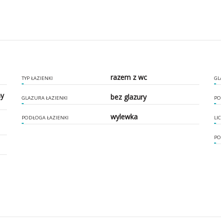
razem z wc
TYP ŁAZIENKI
GL
ny
bez glazury
GLAZURA ŁAZIENKI
PO
wylewka
PODŁOGA ŁAZIENKI
LI
PO