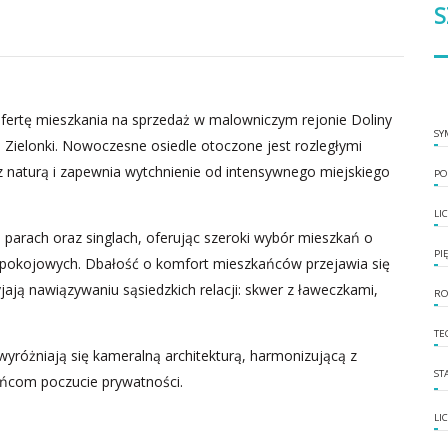
S
ertę mieszkania na sprzedaż w malowniczym rejonie Doliny
SY
ą Zielonki. Nowoczesne osiedle otoczone jest rozległymi
z naturą i zapewnia wytchnienie od intensywnego miejskiego
PO
LI
 parach oraz singlach, oferując szeroki wybór mieszkań o
PI
 4-pokojowych. Dbałość o komfort mieszkańców przejawia się
jają nawiązywaniu sąsiedzkich relacji: skwer z ławeczkami,
RO
TE
wyróżniają się kameralną architekturą, harmonizującą z
ST
ańcom poczucie prywatności.
LI