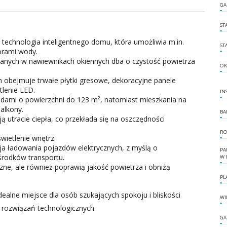
GA
ST
echnologia inteligentnego domu, która umożliwia m.in.
ST
orami wody.
anych w nawiewnikach okiennych dba o czystość powietrza
OK
 obejmuje trwałe płytki gresowe, dekoracyjne panele
lenie LED.
IN
rodami o powierzchni do 123 m², natomiast mieszkania na
alkony.
BA
 utracie ciepła, co przekłada się na oszczędności
RO
ietlenie wnętrz.
cja ładowania pojazdów elektrycznych, z myślą o
PA
środków transportu.
W 
zne, ale również poprawią jakość powietrza i obniżą
PL
ealne miejsce dla osób szukających spokoju i bliskości
WI
rozwiązań technologicznych.
GA