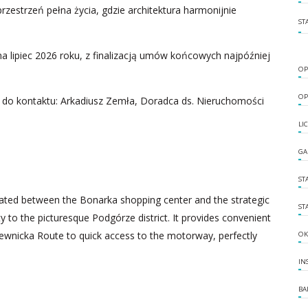
rzestrzeń pełna życia, gdzie architektura harmonijnie
ST
 lipiec 2026 roku, z finalizacją umów końcowych najpóźniej
OP
OP
 do kontaktu: Arkadiusz Zemła, Doradca ds. Nieruchomości
LI
GA
ST
ituated between the Bonarka shopping center and the strategic
ST
 to the picturesque Podgórze district. It provides convenient
iewnicka Route to quick access to the motorway, perfectly
OK
IN
BA