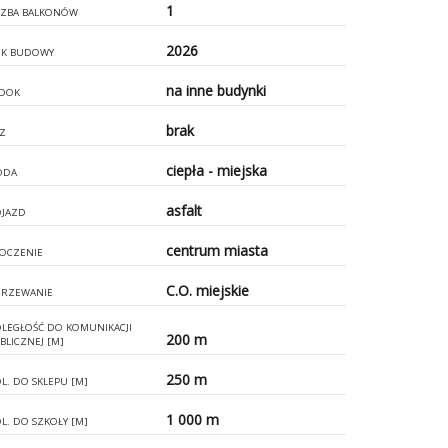
1
CZBA BALKONÓW
2026
K BUDOWY
na inne budynki
DOK
brak
Z
ciepła - miejska
ODA
asfalt
JAZD
centrum miasta
OCZENIE
C.O. miejskie
RZEWANIE
LEGŁOŚĆ DO KOMUNIKACJI
200 m
BLICZNEJ [M]
250 m
L. DO SKLEPU [M]
1 000 m
L. DO SZKOŁY [M]