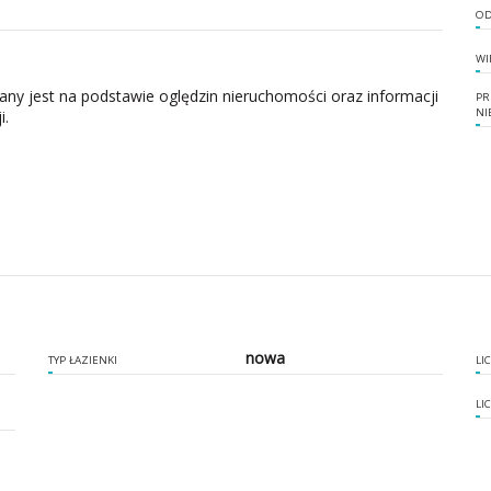
OD
WI
zany jest na podstawie oględzin nieruchomości oraz informacji
PR
NI
i.
nowa
TYP ŁAZIENKI
LI
LI