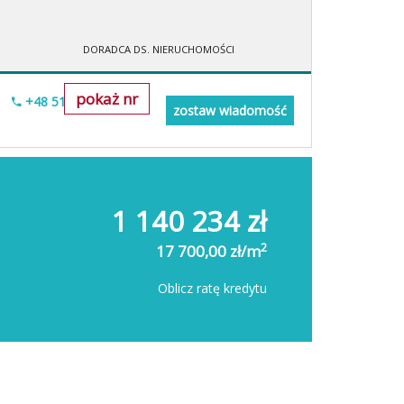
DORADCA DS. NIERUCHOMOŚCI
pokaż nr
+48 518-706-552
zostaw wiadomość
1 140 234 zł
2
17 700,00 zł/m
Oblicz ratę kredytu