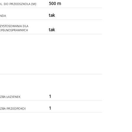
500 m
L. DO PRZEDSZKOLA [M]
tak
NDA
ZYSTOSOWANIA DLA
tak
EPEŁNOSPRAWNYCH
1
CZBA ŁAZIENEK
1
CZBA PRZEDPOKOI