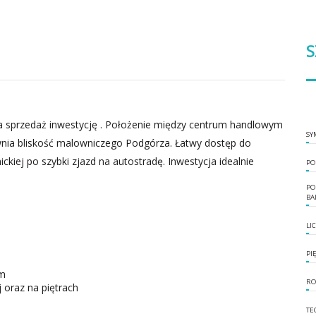
S
 sprzedaż inwestycję . Położenie między centrum handlowym
SY
ia bliskość malowniczego Podgórza. Łatwy dostęp do
ckiej po szybki zjazd na autostradę. Inwestycja idealnie
PO
PO
BA
LI
PI
ym
RO
 oraz na piętrach
TE