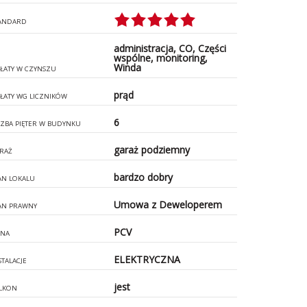
ANDARD
administracja, CO, Części
wspólne, monitoring,
Winda
ŁATY W CZYNSZU
prąd
ŁATY WG LICZNIKÓW
6
CZBA PIĘTER W BUDYNKU
garaż podziemny
RAŻ
bardzo dobry
AN LOKALU
Umowa z Deweloperem
AN PRAWNY
PCV
NA
ELEKTRYCZNA
STALACJE
jest
LKON