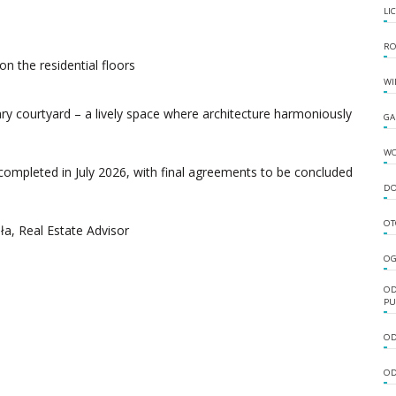
LI
RO
n the residential floors
WI
ry courtyard – a lively space where architecture harmoniously
GA
W
completed in July 2026, with final agreements to be concluded
DO
OT
a, Real Estate Advisor
OG
OD
PU
OD
OD