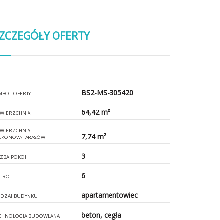
ZCZEGÓŁY OFERTY
BS2-MS-305420
MBOL OFERTY
64,42 m²
WIERZCHNIA
WIERZCHNIA
7,74 m²
LKONÓW/TARASÓW
3
CZBA POKOI
6
ĘTRO
apartamentowiec
DZAJ BUDYNKU
beton, cegła
CHNOLOGIA BUDOWLANA