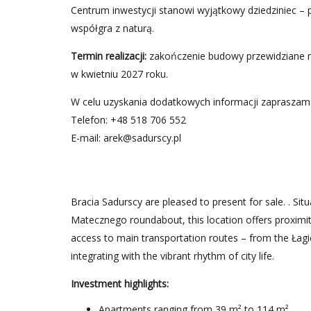
Centrum inwestycji stanowi wyjątkowy dziedziniec – p
współgra z naturą.
Termin realizacji:
zakończenie budowy przewidziane na
w kwietniu 2027 roku.
W celu uzyskania dodatkowych informacji zapraszam
Telefon: +48 518 706 552
E-mail:
arek@sadurscy.pl
Bracia Sadurscy are pleased to present for sale. . S
Matecznego roundabout, this location offers proximity
access to main transportation routes – from the Łag
integrating with the vibrant rhythm of city life.
Investment highlights:
Apartments ranging from 39 m² to 114 m²