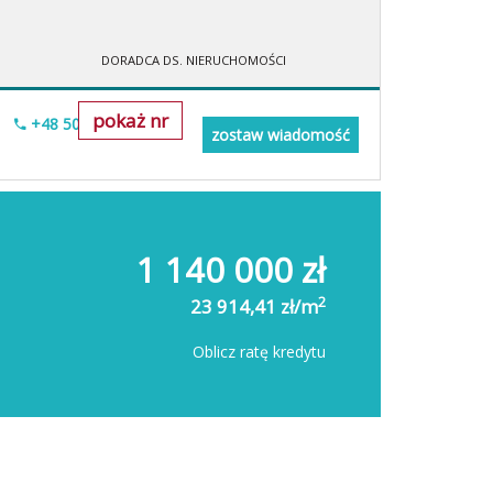
DORADCA DS. NIERUCHOMOŚCI
pokaż nr
+48 500-673-615
zostaw wiadomość
1 140 000 zł
2
23 914,41 zł/m
Oblicz ratę kredytu