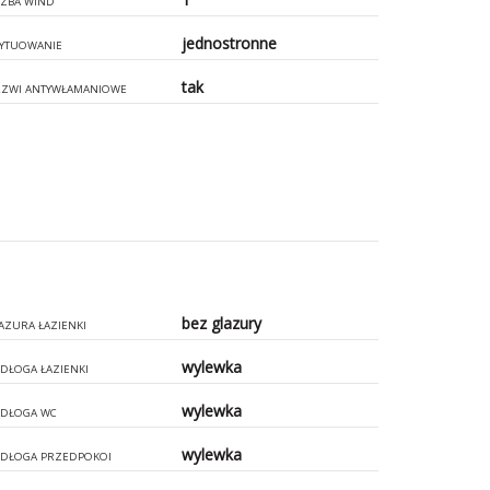
CZBA WIND
jednostronne
YTUOWANIE
tak
ZWI ANTYWŁAMANIOWE
bez glazury
AZURA ŁAZIENKI
wylewka
DŁOGA ŁAZIENKI
wylewka
DŁOGA WC
wylewka
DŁOGA PRZEDPOKOI