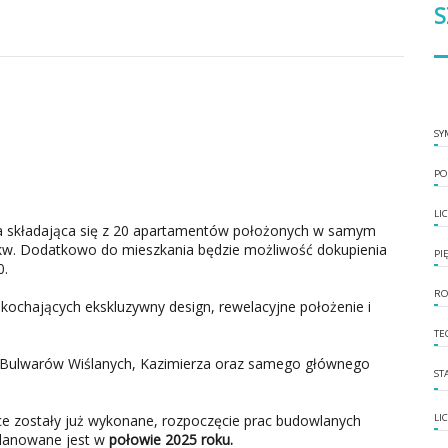
S
SY
PO
LI
a składająca się z 20 apartamentów położonych w samym
mkw. Dodatkowo do mieszkania będzie możliwość dokupienia
PI
0.
RO
kochających ekskluzywny design, rewelacyjne położenie i
TE
 Bulwarów Wiślanych, Kazimierza oraz samego głównego
ST
e zostały już wykonane, rozpoczęcie prac budowlanych
LI
planowane jest w
połowie 2025 roku.