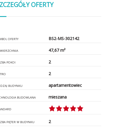
ZCZEGÓŁY OFERTY
BS2-MS-302142
MBOL OFERTY
47,67 m²
WIERZCHNIA
2
CZBA POKOI
2
ĘTRO
apartamentowiec
DZAJ BUDYNKU
mieszana
CHNOLOGIA BUDOWLANA
ANDARD
2
CZBA PIĘTER W BUDYNKU