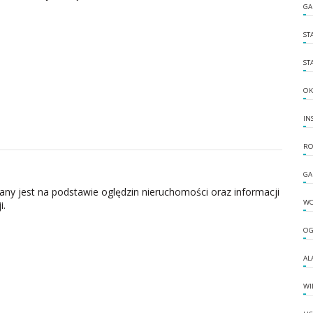
GA
ST
ST
OK
IN
RO
GA
zany jest na podstawie oględzin nieruchomości oraz informacji
W
i.
OG
AL
WI