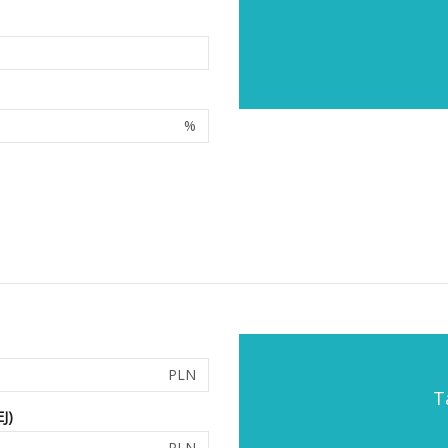
%
PLN
T
J)
PLN