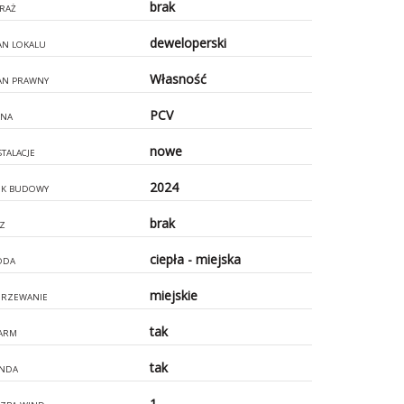
brak
RAŻ
deweloperski
AN LOKALU
Własność
AN PRAWNY
PCV
NA
nowe
STALACJE
2024
K BUDOWY
brak
Z
ciepła - miejska
ODA
miejskie
RZEWANIE
tak
ARM
tak
NDA
1