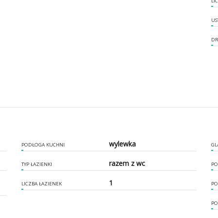
LI
US
DR
wylewka
PODŁOGA KUCHNI
GL
razem z wc
TYP ŁAZIENKI
PO
1
LICZBA ŁAZIENEK
PO
PO