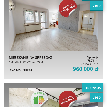
VIDEO
MIESZKANIE NA SPRZEDAŻ
3 pokoje
2
78,79 m
Kraków, Bronowice, Rydla
2
12 184,29 zł/m
960 000 zł
BS2-MS-280943
REZERWACJA
VIDEO