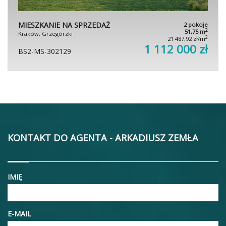
MIESZKANIE NA SPRZEDAŻ
2 pokoje
2
51,75 m
Kraków, Grzegórzki
2
21 487,92 zł/m
1 112 000 zł
BS2-MS-302129
KONTAKT DO AGENTA - ARKADIUSZ ZEMŁA
IMIĘ
E-MAIL