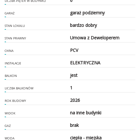
6
LICZBA PIĘTER W BUDYNKU
garaż podziemny
GARAŻ
bardzo dobry
STAN LOKALU
Umowa z Deweloperem
STAN PRAWNY
PCV
OKNA
ELEKTRYCZNA
INSTALACJE
jest
BALKON
1
LICZBA BALKONÓW
2026
ROK BUDOWY
na inne budynki
WIDOK
brak
GAZ
ciepła - miejska
WODA