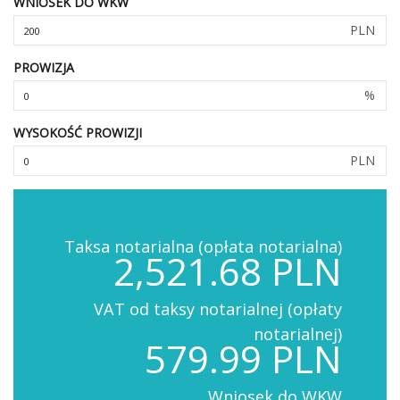
WNIOSEK DO WKW
PLN
PROWIZJA
%
WYSOKOŚĆ PROWIZJI
PLN
Taksa notarialna (opłata notarialna)
2,521.68 PLN
VAT od taksy notarialnej (opłaty
notarialnej)
579.99 PLN
Wniosek do WKW