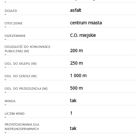
asfalt
DOJAZD
centrum miasta
OTOCZENIE
C.O. miejskie
OGRZEWANIE
ODLEGŁOŚĆ DO KOMUNIKACJI
200 m
PUBLICZNEJ [M]
250 m
ODL. DO SKLEPU [M]
1 000 m
ODL. DO SZKOŁY [M]
500 m
ODL. DO PRZEDSZKOLA [M]
tak
WINDA
1
LICZBA WIND
PRZYSTOSOWANIA DLA
tak
NIEPEŁNOSPRAWNYCH