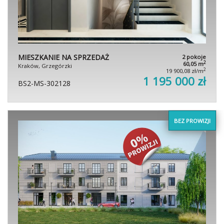
MIESZKANIE NA SPRZEDAŻ
2 pokoje
2
60,05 m
Kraków, Grzegórzki
2
19 900,08 zł/m
1 195 000 zł
BS2-MS-302128
BEZ PROWIZJI