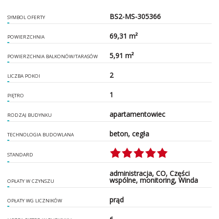
BS2-MS-305366
SYMBOL OFERTY
69,31 m²
POWIERZCHNIA
5,91 m²
POWIERZCHNIA BALKONÓW/TARASÓW
2
LICZBA POKOI
1
PIĘTRO
apartamentowiec
RODZAJ BUDYNKU
beton, cegła
TECHNOLOGIA BUDOWLANA
STANDARD
administracja, CO, Części
wspólne, monitoring, Winda
OPŁATY W CZYNSZU
prąd
OPŁATY WG LICZNIKÓW