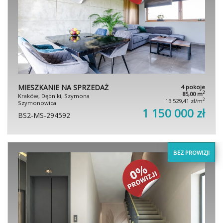
MIESZKANIE NA SPRZEDAŻ
4 pokoje
2
85,00 m
Kraków, Dębniki, Szymona
2
13 529,41 zł/m
Szymonowica
1 150 000 zł
BS2-MS-294592
BEZ PROWIZJI