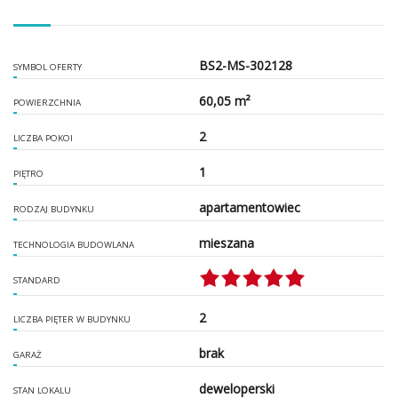
BS2-MS-302128
SYMBOL OFERTY
60,05 m²
POWIERZCHNIA
2
LICZBA POKOI
1
PIĘTRO
apartamentowiec
RODZAJ BUDYNKU
mieszana
TECHNOLOGIA BUDOWLANA
STANDARD
2
LICZBA PIĘTER W BUDYNKU
brak
GARAŻ
deweloperski
STAN LOKALU