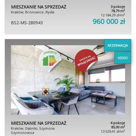
MIESZKANIE NA SPRZEDAŻ
3 pokoje
2
78,79 m
Kraków, Bronowice, Rydla
2
12 184,29 zł/m
960 000 zł
BS2-MS-280943
REZERWACJA
VIDEO
MIESZKANIE NA SPRZEDAŻ
4 pokoje
2
85,00 m
Kraków, Dębniki, Szymona
2
13 529,41 zł/m
Szymonowica