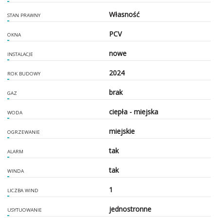
Własność
STAN PRAWNY
PCV
OKNA
nowe
INSTALACJE
2024
ROK BUDOWY
brak
GAZ
ciepła - miejska
WODA
miejskie
OGRZEWANIE
tak
ALARM
tak
WINDA
1
LICZBA WIND
jednostronne
USYTUOWANIE