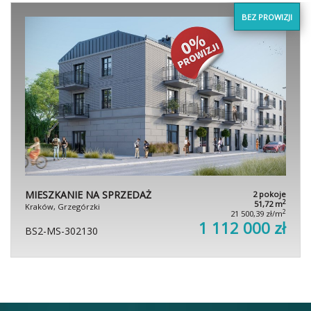
BEZ PROWIZJI
MIESZKANIE NA SPRZEDAŻ
2 pokoje
2
51,72 m
Kraków, Grzegórzki
2
21 500,39 zł/m
1 112 000 zł
BS2-MS-302130