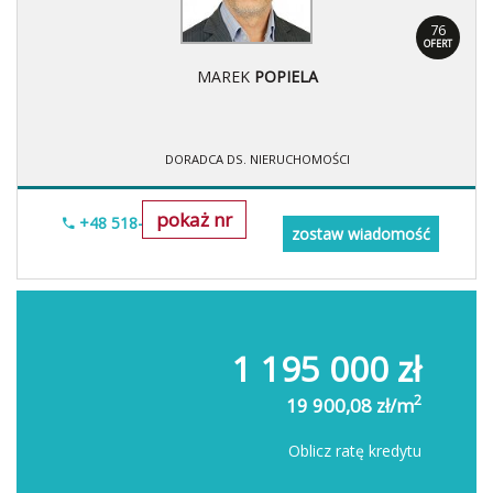
76
OFERT
MAREK
POPIELA
DORADCA DS. NIERUCHOMOŚCI
pokaż nr
+48 518-967-677
zostaw wiadomość
1 195 000 zł
2
19 900,08 zł/m
Oblicz ratę kredytu