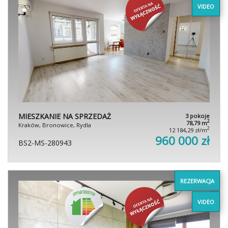
VIDEO
MIESZKANIE NA SPRZEDAŻ
3 pokoje
2
78,79 m
Kraków, Bronowice, Rydla
2
12 184,29 zł/m
960 000 zł
BS2-MS-280943
REZERWACJA
VIDEO