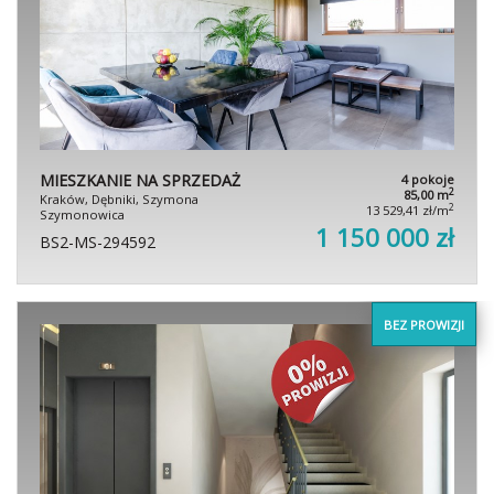
MIESZKANIE NA SPRZEDAŻ
4 pokoje
2
85,00 m
Kraków, Dębniki, Szymona
2
13 529,41 zł/m
Szymonowica
1 150 000 zł
BS2-MS-294592
BEZ PROWIZJI