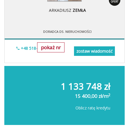
OFERT
ARKADIUSZ
ZEMŁA
DORADCA DS. NIERUCHOMOŚCI
pokaż nr
+48 518-706-552
zostaw wiadomość
1 133 748 zł
2
15 400,00 zł/m
Oblicz ratę kredytu