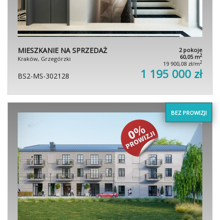
MIESZKANIE NA SPRZEDAŻ
2 pokoje
2
60,05 m
Kraków, Grzegórzki
2
19 900,08 zł/m
1 195 000 zł
BS2-MS-302128
BEZ PROWIZJI