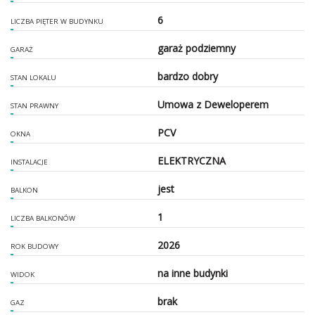
6
LICZBA PIĘTER W BUDYNKU
garaż podziemny
GARAŻ
bardzo dobry
STAN LOKALU
Umowa z Deweloperem
STAN PRAWNY
PCV
OKNA
ELEKTRYCZNA
INSTALACJE
jest
BALKON
1
LICZBA BALKONÓW
2026
ROK BUDOWY
na inne budynki
WIDOK
brak
GAZ