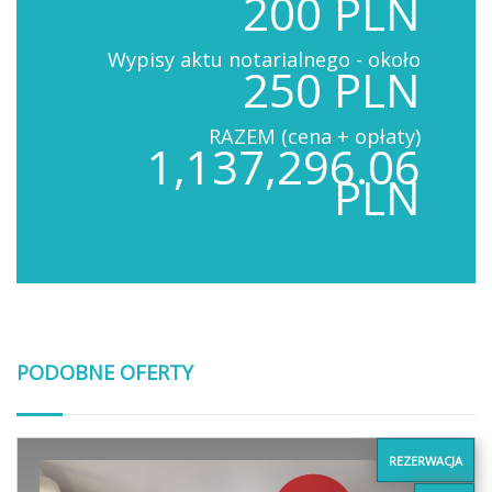
200 PLN
Wypisy aktu notarialnego - około
250 PLN
RAZEM (cena + opłaty)
1,137,296.06
PLN
PODOBNE OFERTY
REZERWACJA