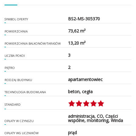
BS2-MS-305370
SYMBOL OFERTY
73,62 m²
POWIERZCHNIA
13,20 m²
POWIERZCHNIA BALKONÓW/TARASÓW
3
LICZBA POKOI
2
PIĘTRO
apartamentowiec
RODZAJ BUDYNKU
beton, cegła
TECHNOLOGIA BUDOWLANA
STANDARD
administracja, CO, Części
wspólne, monitoring, Winda
OPŁATY W CZYNSZU
prąd
OPŁATY WG LICZNIKÓW