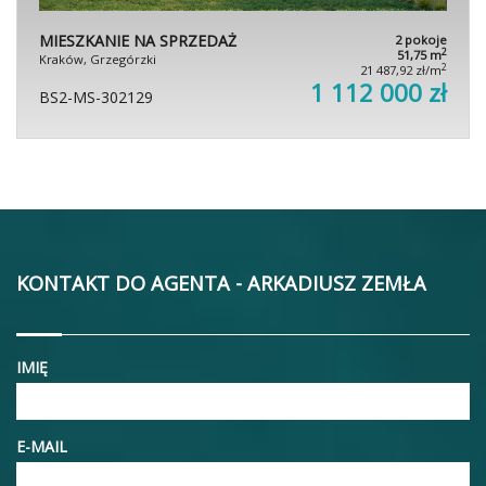
MIESZKANIE NA SPRZEDAŻ
2 pokoje
2
51,75 m
Kraków, Grzegórzki
2
21 487,92 zł/m
1 112 000 zł
BS2-MS-302129
KONTAKT DO AGENTA - ARKADIUSZ ZEMŁA
IMIĘ
E-MAIL