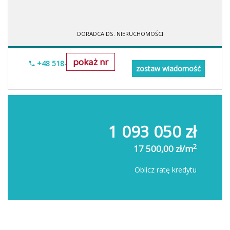
DORADCA DS. NIERUCHOMOŚCI
pokaż nr
+48 518-706-552
zostaw wiadomość
1 093 050 zł
2
17 500,00 zł/m
Oblicz ratę kredytu