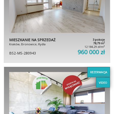
MIESZKANIE NA SPRZEDAŻ
3 pokoje
2
78,79 m
Kraków, Bronowice, Rydla
2
12 184,29 zł/m
960 000 zł
BS2-MS-280943
REZERWACJA
VIDEO