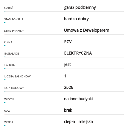
garaż podziemny
GARAŻ
bardzo dobry
STAN LOKALU
Umowa z Deweloperem
STAN PRAWNY
PCV
OKNA
ELEKTRYCZNA
INSTALACJE
jest
BALKON
1
LICZBA BALKONÓW
2026
ROK BUDOWY
na inne budynki
WIDOK
brak
GAZ
ciepła - miejska
WODA