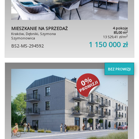
MIESZKANIE NA SPRZEDAŻ
4 pokoje
2
85,00 m
Kraków, Dębniki, Szymona
2
13 529,41 zł/m
Szymonowica
1 150 000 zł
BS2-MS-294592
BEZ PROWIZJI