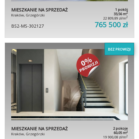
MIESZKANIE NA SPRZEDAŻ
1 pokój
2
33,56 m
Kraków, Grzegórzki
2
22 809,89 zł/m
765 500 zł
BS2-MS-302127
BEZ PROWIZJI
MIESZKANIE NA SPRZEDAŻ
2 pokoje
2
60,05 m
Kraków, Grzegórzki
2
19 900,08 zł/m