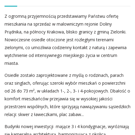
Z ogromną przyjemnością przedstawiamy Państwu ofertę
mieszkania na sprzedaż w malowniczym rejonie Doliny
Prądnika, na północy Krakowa, blisko granicy z gminą Zielonki.
Nowoczesne osiedle otoczone jest rozległymi terenami
zielonymi, co umożliwia codzienny kontakt z naturą i zapewnia
wytchnienie od intensywnego miejskiego życia w centrum
miasta.
Osiedle zostało zaprojektowane z myślą o rodzinach, parach
oraz singlach, oferując szeroki wybór mieszkań o powierzchni
od 26 do 73 m², w układach 1-, 2-, 3- i 4-pokojowych. Dbałość o
komfort mieszkańców przejawia się w wysokiej jakości
przestrzeni wspólnych, które sprzyjają nawiązywaniu sąsiedzkich
relacji: skwer z ławeczkami, plac zabaw...
Budynki nowej inwestycji mające 3 i 4 kondygnacje, wyróżniają
się kameralną architekturą, harmonizującą z okolicą.