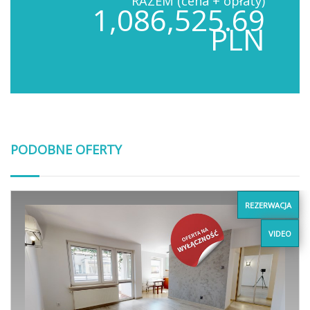
RAZEM (cena + opłaty)
1,086,525.69
PLN
PODOBNE OFERTY
REZERWACJA
VIDEO