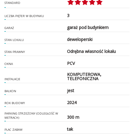
STANDARD
3
LICZBA PIĘTER W BUDYNKU
garaż pod budynkiem
GARAŻ
deweloperski
STAN LOKALU
Odrębna własność lokalu
STAN PRAWNY
PCV
OKNA
KOMPUTEROWA,
TELEFONICZNA
INSTALACJE
jest
BALKON
2024
ROK BUDOWY
PARKING STRZEŻONY (ODLEGŁOŚĆ W
300 m
METRACH)
tak
PLAC ZABAW