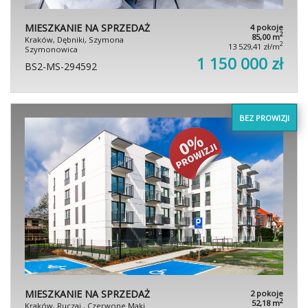
MIESZKANIE NA SPRZEDAŻ
4 pokoje
2
85,00 m
Kraków, Dębniki, Szymona
2
13 529,41 zł/m
Szymonowica
1 150 000 zł
BS2-MS-294592
BEZ PROWIZJI
MIESZKANIE NA SPRZEDAŻ
2 pokoje
2
52,18 m
Kraków, Ruczaj , Czerwone Maki