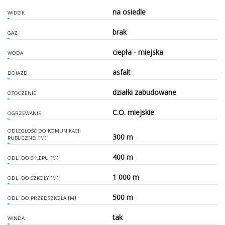
na osiedle
WIDOK
brak
GAZ
ciepła - miejska
WODA
asfalt
DOJAZD
działki zabudowane
OTOCZENIE
C.O. miejskie
OGRZEWANIE
ODLEGŁOŚĆ DO KOMUNIKACJI
300 m
PUBLICZNEJ [M]
400 m
ODL. DO SKLEPU [M]
1 000 m
ODL. DO SZKOŁY [M]
500 m
ODL. DO PRZEDSZKOLA [M]
tak
WINDA