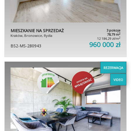
MIESZKANIE NA SPRZEDAŻ
3 pokoje
2
78,79 m
Kraków, Bronowice, Rydla
2
12 184,29 zł/m
960 000 zł
BS2-MS-280943
REZERWACJA
VIDEO