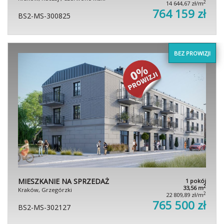
2
14 644,67 zł/m
764 159 zł
BS2-MS-300825
BEZ PROWIZJI
MIESZKANIE NA SPRZEDAŻ
1 pokój
2
33,56 m
Kraków, Grzegórzki
2
22 809,89 zł/m
765 500 zł
BS2-MS-302127