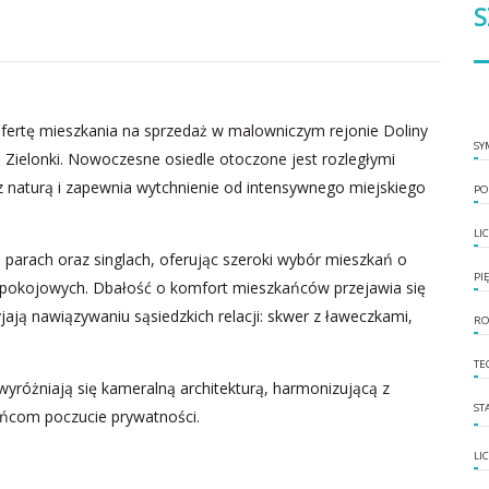
S
ertę mieszkania na sprzedaż w malowniczym rejonie Doliny
SY
ą Zielonki. Nowoczesne osiedle otoczone jest rozległymi
z naturą i zapewnia wytchnienie od intensywnego miejskiego
PO
LI
 parach oraz singlach, oferując szeroki wybór mieszkań o
PI
 4-pokojowych. Dbałość o komfort mieszkańców przejawia się
jają nawiązywaniu sąsiedzkich relacji: skwer z ławeczkami,
RO
TE
wyróżniają się kameralną architekturą, harmonizującą z
ST
ańcom poczucie prywatności.
LI