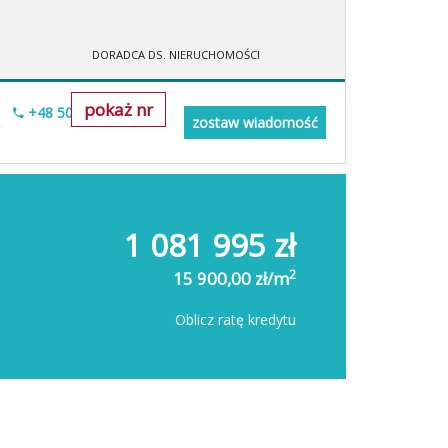
DORADCA DS. NIERUCHOMOŚCI
pokaż nr
+48 505-236-943
zostaw wiadomość
1 081 995 zł
2
15 900,00 zł/m
Oblicz ratę kredytu