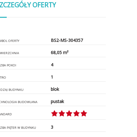
ZCZEGÓŁY OFERTY
BS2-MS-304357
MBOL OFERTY
68,05 m²
WIERZCHNIA
4
CZBA POKOI
1
ĘTRO
blok
DZAJ BUDYNKU
pustak
CHNOLOGIA BUDOWLANA
ANDARD
3
CZBA PIĘTER W BUDYNKU