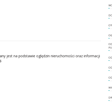
W
DO
OT
OG
OD
PU
zany jest na podstawie oględzin nieruchomości oraz informacji
OD
i.
OD
OD
WI
DR