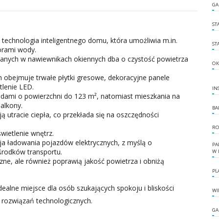
GA
ST
echnologia inteligentnego domu, która umożliwia m.in.
ST
orami wody.
anych w nawiewnikach okiennych dba o czystość powietrza
OK
 obejmuje trwałe płytki gresowe, dekoracyjne panele
lenie LED.
IN
rodami o powierzchni do 123 m², natomiast mieszkania na
alkony.
BA
 utracie ciepła, co przekłada się na oszczędności
RO
ietlenie wnętrz.
cja ładowania pojazdów elektrycznych, z myślą o
PA
środków transportu.
W 
zne, ale również poprawią jakość powietrza i obniżą
PL
ealne miejsce dla osób szukających spokoju i bliskości
WI
rozwiązań technologicznych.
GA