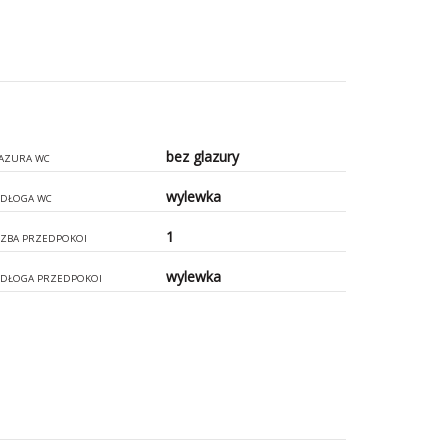
bez glazury
AZURA WC
wylewka
DŁOGA WC
1
CZBA PRZEDPOKOI
wylewka
DŁOGA PRZEDPOKOI