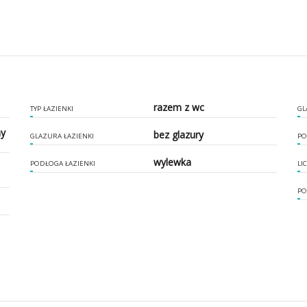
razem z wc
TYP ŁAZIENKI
GL
ny
bez glazury
GLAZURA ŁAZIENKI
PO
wylewka
PODŁOGA ŁAZIENKI
LI
PO