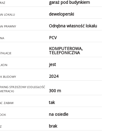
garaż pod budynkiem
RAŻ
deweloperski
AN LOKALU
Odrębna własność lokalu
AN PRAWNY
PCV
NA
KOMPUTEROWA,
TELEFONICZNA
STALACJE
jest
LKON
2024
K BUDOWY
RKING STRZEŻONY (ODLEGŁOŚĆ
300 m
METRACH)
tak
AC ZABAW
na osiedle
DOK
brak
Z