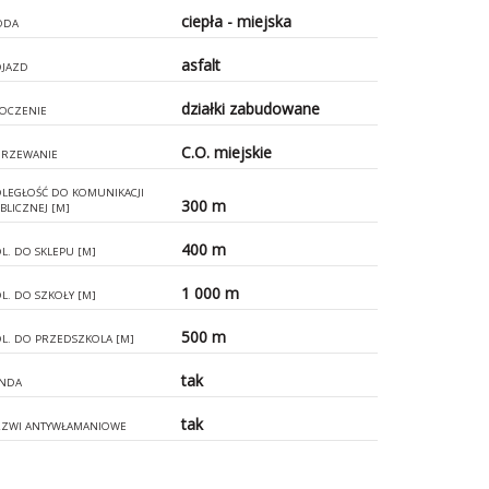
ciepła - miejska
ODA
asfalt
JAZD
działki zabudowane
OCZENIE
C.O. miejskie
RZEWANIE
LEGŁOŚĆ DO KOMUNIKACJI
300 m
BLICZNEJ [M]
400 m
L. DO SKLEPU [M]
1 000 m
L. DO SZKOŁY [M]
500 m
L. DO PRZEDSZKOLA [M]
tak
NDA
tak
ZWI ANTYWŁAMANIOWE