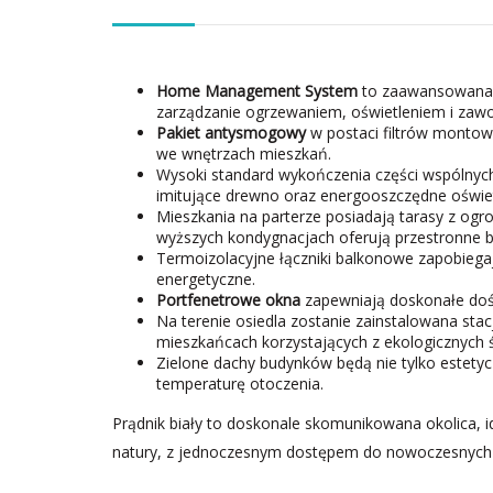
Home Management System
to zaawansowana t
zarządzanie ogrzewaniem, oświetleniem i zaw
Pakiet antysmogowy
w postaci filtrów montow
we wnętrzach mieszkań.
Wysoki standard wykończenia części wspólnych
imitujące drewno oraz energooszczędne oświet
Mieszkania na parterze posiadają tarasy z og
wyższych kondygnacjach oferują przestronne b
Termoizolacyjne łączniki balkonowe zapobiegają
energetyczne.
Portfenetrowe okna
zapewniają doskonałe dośw
Na terenie osiedla zostanie zainstalowana sta
mieszkańcach korzystających z ekologicznych 
Zielone dachy budynków będą nie tylko estetyc
temperaturę otoczenia.
Prądnik biały to doskonale skomunikowana okolica, id
natury, z jednoczesnym dostępem do nowoczesnych 