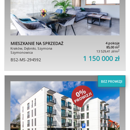
MIESZKANIE NA SPRZEDAŻ
4 pokoje
2
85,00 m
Kraków, Dębniki, Szymona
2
13 529,41 zł/m
Szymonowica
1 150 000 zł
BS2-MS-294592
BEZ PROWIZJI