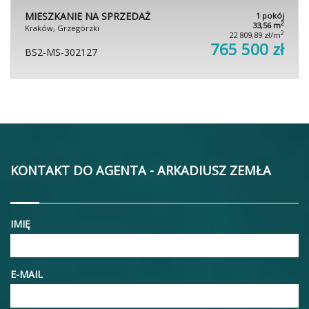
MIESZKANIE NA SPRZEDAŻ
1 pokój
2
33,56 m
Kraków, Grzegórzki
2
22 809,89 zł/m
765 500 zł
BS2-MS-302127
KONTAKT DO AGENTA - ARKADIUSZ ZEMŁA
IMIĘ
E-MAIL