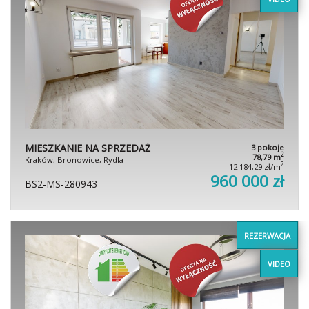
MIESZKANIE NA SPRZEDAŻ
3 pokoje
2
78,79 m
Kraków, Bronowice, Rydla
2
12 184,29 zł/m
960 000 zł
BS2-MS-280943
REZERWACJA
VIDEO