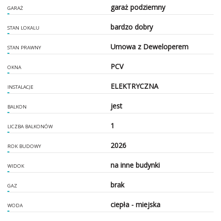
garaż podziemny
GARAŻ
bardzo dobry
STAN LOKALU
Umowa z Deweloperem
STAN PRAWNY
PCV
OKNA
ELEKTRYCZNA
INSTALACJE
jest
BALKON
1
LICZBA BALKONÓW
2026
ROK BUDOWY
na inne budynki
WIDOK
brak
GAZ
ciepła - miejska
WODA