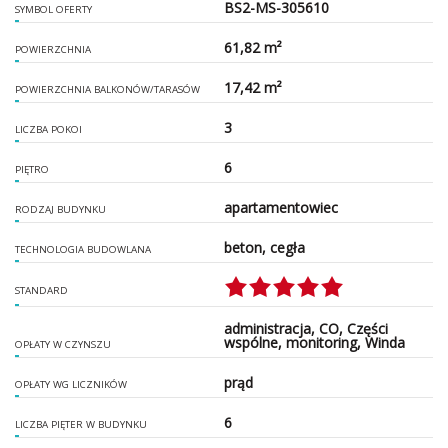
BS2-MS-305610
SYMBOL OFERTY
61,82 m²
POWIERZCHNIA
17,42 m²
POWIERZCHNIA BALKONÓW/TARASÓW
3
LICZBA POKOI
6
PIĘTRO
apartamentowiec
RODZAJ BUDYNKU
beton, cegła
TECHNOLOGIA BUDOWLANA
STANDARD
administracja, CO, Części
wspólne, monitoring, Winda
OPŁATY W CZYNSZU
prąd
OPŁATY WG LICZNIKÓW
6
LICZBA PIĘTER W BUDYNKU