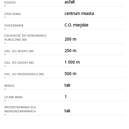
asfalt
DOJAZD
centrum miasta
OTOCZENIE
C.O. miejskie
OGRZEWANIE
ODLEGŁOŚĆ DO KOMUNIKACJI
200 m
PUBLICZNEJ [M]
250 m
ODL. DO SKLEPU [M]
1 000 m
ODL. DO SZKOŁY [M]
500 m
ODL. DO PRZEDSZKOLA [M]
tak
WINDA
1
LICZBA WIND
PRZYSTOSOWANIA DLA
tak
NIEPEŁNOSPRAWNYCH