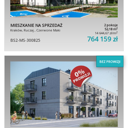
MIESZKANIE NA SPRZEDAŻ
2 pokoje
2
52,18 m
Kraków, Ruczaj , Czerwone Maki
2
14 644,67 zł/m
764 159 zł
BS2-MS-300825
BEZ PROWIZJI