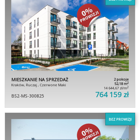
MIESZKANIE NA SPRZEDAŻ
2 pokoje
2
52,18 m
Kraków, Ruczaj , Czerwone Maki
2
14 644,67 zł/m
764 159 zł
BS2-MS-300825
BEZ PROWIZJI