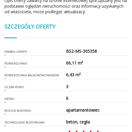
Opis oferty zawarty na stronie internetowej sporządzany jest na
podstawie oględzin nieruchomości oraz informacji uzyskanych
od właściciela, może podlegać aktualizacji.
SZCZEGÓŁY OFERTY
BS2-MS-305358
SYMBOL OFERTY
66,11 m²
POWIERZCHNIA
6,43 m²
POWIERZCHNIA BALKONÓW/TARASÓW
3
LICZBA POKOI
6
PIĘTRO
apartamentowiec
RODZAJ BUDYNKU
beton, cegła
TECHNOLOGIA BUDOWLANA