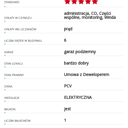
STANDARD
administracja, CO, Części
wspólne, monitoring, Winda
OPŁATY W CZYNSZU
prąd
OPŁATY WG LICZNIKÓW
6
LICZBA PIĘTER W BUDYNKU
garaż podziemny
GARAŻ
bardzo dobry
STAN LOKALU
Umowa z Deweloperem
STAN PRAWNY
PCV
OKNA
ELEKTRYCZNA
INSTALACJE
jest
BALKON
1
LICZBA BALKONÓW