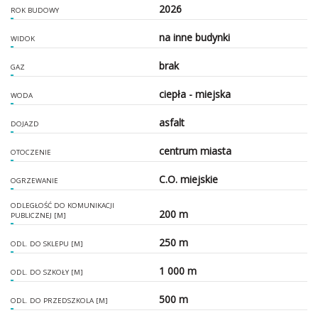
2026
ROK BUDOWY
na inne budynki
WIDOK
brak
GAZ
ciepła - miejska
WODA
asfalt
DOJAZD
centrum miasta
OTOCZENIE
C.O. miejskie
OGRZEWANIE
ODLEGŁOŚĆ DO KOMUNIKACJI
200 m
PUBLICZNEJ [M]
250 m
ODL. DO SKLEPU [M]
1 000 m
ODL. DO SZKOŁY [M]
500 m
ODL. DO PRZEDSZKOLA [M]