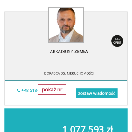
147
OFERT
ARKADIUSZ
ZEMŁA
DORADCA DS. NIERUCHOMOŚCI
pokaż nr
+48 518-706-552
zostaw wiadomość
1 077 593 zł