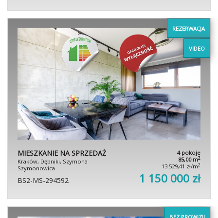
REZERWACJA
VIDEO
MIESZKANIE NA SPRZEDAŻ
4 pokoje
2
85,00 m
Kraków, Dębniki, Szymona
2
13 529,41 zł/m
Szymonowica
1 150 000 zł
BS2-MS-294592
BEZ PROWIZJI