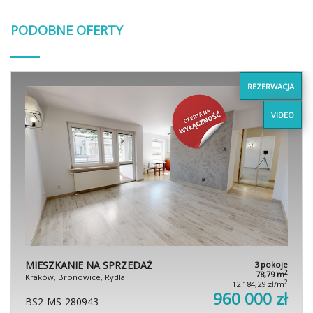
PODOBNE OFERTY
REZERWACJA
VIDEO
MIESZKANIE NA SPRZEDAŻ
3 pokoje
2
78,79 m
Kraków, Bronowice, Rydla
2
12 184,29 zł/m
960 000 zł
BS2-MS-280943