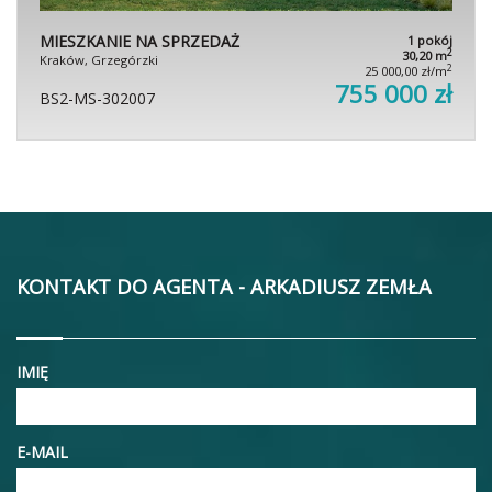
MIESZKANIE NA SPRZEDAŻ
1 pokój
2
30,20 m
Kraków, Grzegórzki
2
25 000,00 zł/m
755 000 zł
BS2-MS-302007
KONTAKT DO AGENTA - ARKADIUSZ ZEMŁA
IMIĘ
E-MAIL