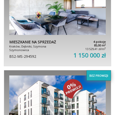
MIESZKANIE NA SPRZEDAŻ
4 pokoje
2
85,00 m
Kraków, Dębniki, Szymona
2
13 529,41 zł/m
Szymonowica
1 150 000 zł
BS2-MS-294592
BEZ PROWIZJI