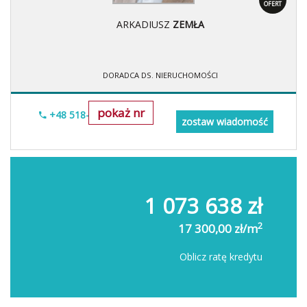
OFERT
ARKADIUSZ
ZEMŁA
DORADCA DS. NIERUCHOMOŚCI
pokaż nr
+48 518-706-552
zostaw wiadomość
1 073 638 zł
2
17 300,00 zł/m
Oblicz ratę kredytu