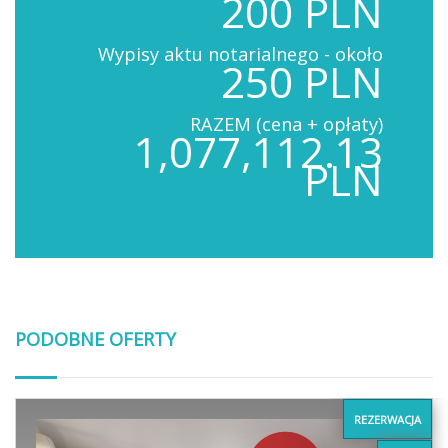
200 PLN
Wypisy aktu notarialnego - około
250 PLN
RAZEM (cena + opłaty)
1,077,112.13
PLN
PODOBNE OFERTY
REZERWACJA