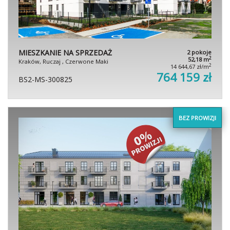
MIESZKANIE NA SPRZEDAŻ
2 pokoje
2
52,18 m
Kraków, Ruczaj , Czerwone Maki
2
14 644,67 zł/m
764 159 zł
BS2-MS-300825
BEZ PROWIZJI