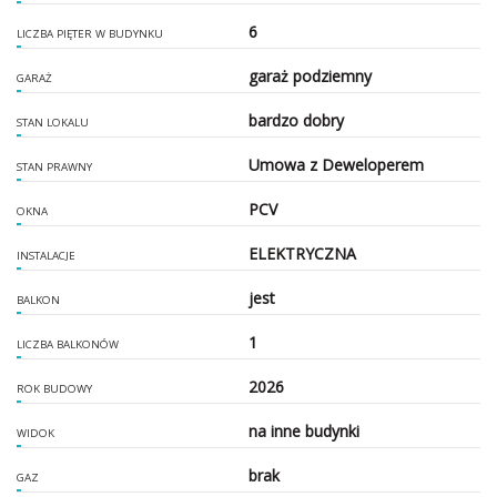
6
LICZBA PIĘTER W BUDYNKU
garaż podziemny
GARAŻ
bardzo dobry
STAN LOKALU
Umowa z Deweloperem
STAN PRAWNY
PCV
OKNA
ELEKTRYCZNA
INSTALACJE
jest
BALKON
1
LICZBA BALKONÓW
2026
ROK BUDOWY
na inne budynki
WIDOK
brak
GAZ