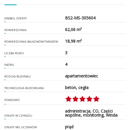
BS2-MS-305604
SYMBOL OFERTY
62,06 m²
POWIERZCHNIA
18,98 m²
POWIERZCHNIA BALKONÓW/TARASÓW
3
LICZBA POKOI
4
PIĘTRO
apartamentowiec
RODZAJ BUDYNKU
beton, cegła
TECHNOLOGIA BUDOWLANA
STANDARD
administracja, CO, Części
wspólne, monitoring, Winda
OPŁATY W CZYNSZU
prąd
OPŁATY WG LICZNIKÓW