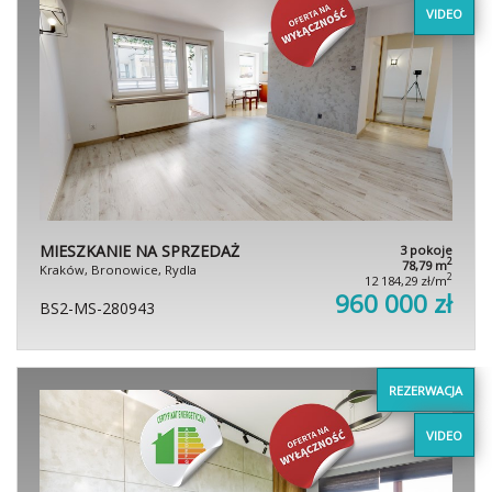
VIDEO
MIESZKANIE NA SPRZEDAŻ
3 pokoje
2
78,79 m
Kraków, Bronowice, Rydla
2
12 184,29 zł/m
960 000 zł
BS2-MS-280943
REZERWACJA
VIDEO