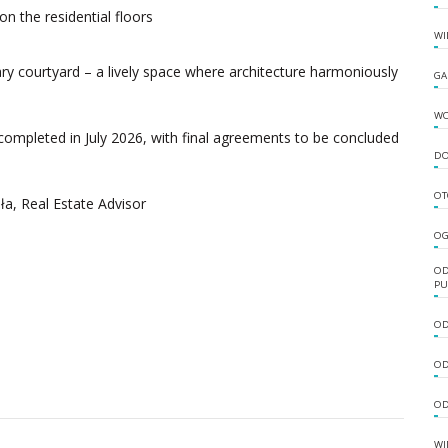
n the residential floors
WI
ry courtyard – a lively space where architecture harmoniously
GA
W
completed in July 2026, with final agreements to be concluded
DO
OT
a, Real Estate Advisor
OG
OD
PU
OD
OD
OD
WI