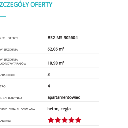
ZCZEGÓŁY OFERTY
BS2-MS-305604
MBOL OFERTY
62,06 m²
WIERZCHNIA
WIERZCHNIA
18,98 m²
LKONÓW/TARASÓW
3
CZBA POKOI
4
ĘTRO
apartamentowiec
DZAJ BUDYNKU
beton, cegła
CHNOLOGIA BUDOWLANA
ANDARD