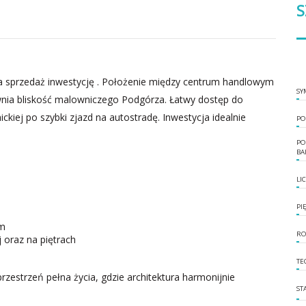
S
 sprzedaż inwestycję . Położenie między centrum handlowym
SY
ia bliskość malowniczego Podgórza. Łatwy dostęp do
ckiej po szybki zjazd na autostradę. Inwestycja idealnie
PO
PO
BA
LI
PI
ym
RO
 oraz na piętrach
TE
rzestrzeń pełna życia, gdzie architektura harmonijnie
ST