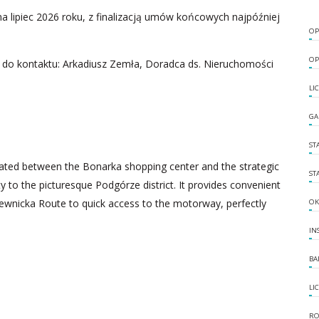
 lipiec 2026 roku, z finalizacją umów końcowych najpóźniej
OP
OP
 do kontaktu: Arkadiusz Zemła, Doradca ds. Nieruchomości
LI
GA
ST
ituated between the Bonarka shopping center and the strategic
ST
 to the picturesque Podgórze district. It provides convenient
iewnicka Route to quick access to the motorway, perfectly
OK
IN
BA
LI
RO