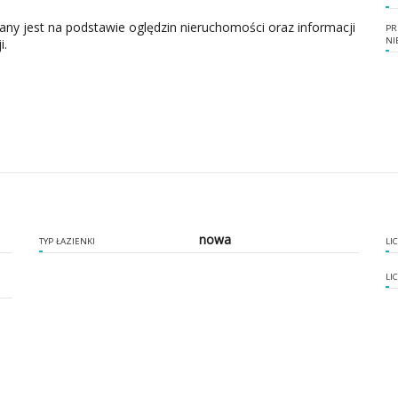
zany jest na podstawie oględzin nieruchomości oraz informacji
PR
NI
i.
nowa
TYP ŁAZIENKI
LI
LI