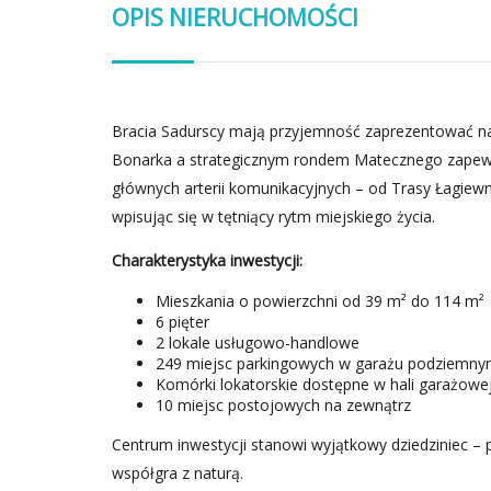
OPIS NIERUCHOMOŚCI
Bracia Sadurscy mają przyjemność zaprezentować na
Bonarka a strategicznym rondem Matecznego zapewn
głównych arterii komunikacyjnych – od Trasy Łagiewni
wpisując się w tętniący rytm miejskiego życia.
Charakterystyka inwestycji:
Mieszkania o powierzchni od 39 m² do 114 m²
6 pięter
2 lokale usługowo-handlowe
249 miejsc parkingowych w garażu podziemn
Komórki lokatorskie dostępne w hali garażowej
10 miejsc postojowych na zewnątrz
Centrum inwestycji stanowi wyjątkowy dziedziniec – p
współgra z naturą.