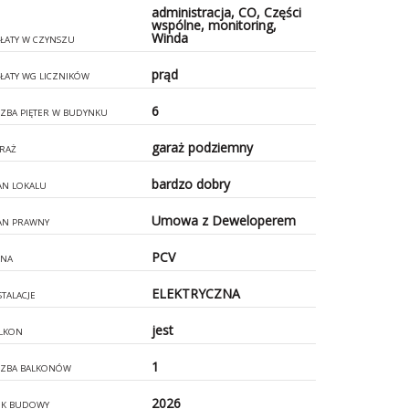
administracja, CO, Części
wspólne, monitoring,
Winda
ŁATY W CZYNSZU
prąd
ŁATY WG LICZNIKÓW
6
CZBA PIĘTER W BUDYNKU
garaż podziemny
RAŻ
bardzo dobry
AN LOKALU
Umowa z Deweloperem
AN PRAWNY
PCV
NA
ELEKTRYCZNA
STALACJE
jest
LKON
1
CZBA BALKONÓW
2026
K BUDOWY