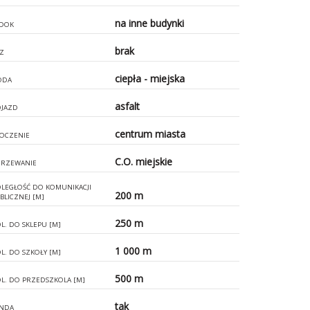
na inne budynki
DOK
brak
Z
ciepła - miejska
ODA
asfalt
JAZD
centrum miasta
OCZENIE
C.O. miejskie
RZEWANIE
LEGŁOŚĆ DO KOMUNIKACJI
200 m
BLICZNEJ [M]
250 m
L. DO SKLEPU [M]
1 000 m
L. DO SZKOŁY [M]
500 m
L. DO PRZEDSZKOLA [M]
tak
NDA