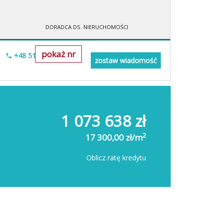
DORADCA DS. NIERUCHOMOŚCI
pokaż nr
+48 518-706-552
zostaw wiadomość
1 073 638 zł
2
17 300,00 zł/m
Oblicz ratę kredytu