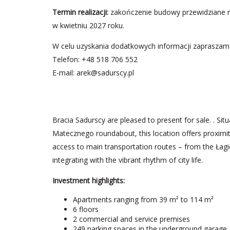
Termin realizacji:
zakończenie budowy przewidziane na
w kwietniu 2027 roku.
W celu uzyskania dodatkowych informacji zapraszam
Telefon: +48 518 706 552
E-mail:
arek@sadurscy.pl
Bracia Sadurscy are pleased to present for sale. . S
Matecznego roundabout, this location offers proximity
access to main transportation routes – from the Łag
integrating with the vibrant rhythm of city life.
Investment highlights:
Apartments ranging from 39 m² to 114 m²
6 floors
2 commercial and service premises
249 parking spaces in the underground garage