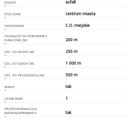
asfalt
DOJAZD
centrum miasta
OTOCZENIE
C.O. miejskie
OGRZEWANIE
ODLEGŁOŚĆ DO KOMUNIKACJI
200 m
PUBLICZNEJ [M]
250 m
ODL. DO SKLEPU [M]
1 000 m
ODL. DO SZKOŁY [M]
500 m
ODL. DO PRZEDSZKOLA [M]
tak
WINDA
1
LICZBA WIND
PRZYSTOSOWANIA DLA
tak
NIEPEŁNOSPRAWNYCH