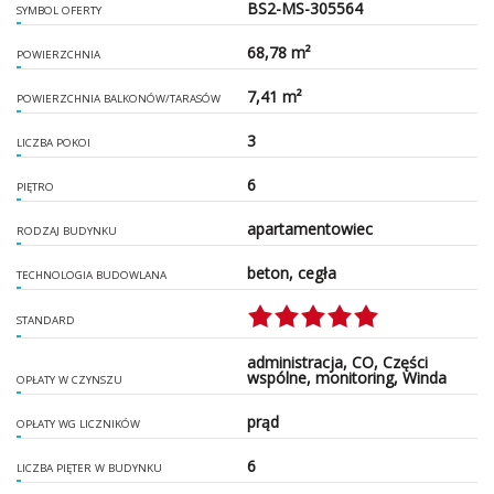
BS2-MS-305564
SYMBOL OFERTY
68,78 m²
POWIERZCHNIA
7,41 m²
POWIERZCHNIA BALKONÓW/TARASÓW
3
LICZBA POKOI
6
PIĘTRO
apartamentowiec
RODZAJ BUDYNKU
beton, cegła
TECHNOLOGIA BUDOWLANA
STANDARD
administracja, CO, Części
wspólne, monitoring, Winda
OPŁATY W CZYNSZU
prąd
OPŁATY WG LICZNIKÓW
6
LICZBA PIĘTER W BUDYNKU