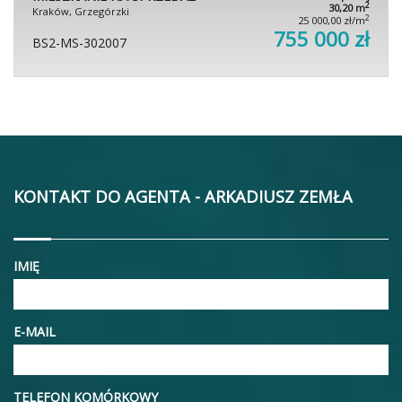
2
30,20 m
Kraków, Grzegórzki
2
25 000,00 zł/m
755 000 zł
BS2-MS-302007
KONTAKT DO AGENTA - ARKADIUSZ ZEMŁA
IMIĘ
E-MAIL
TELEFON KOMÓRKOWY