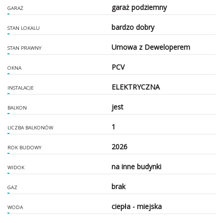
garaż podziemny
GARAŻ
bardzo dobry
STAN LOKALU
Umowa z Deweloperem
STAN PRAWNY
PCV
OKNA
ELEKTRYCZNA
INSTALACJE
jest
BALKON
1
LICZBA BALKONÓW
2026
ROK BUDOWY
na inne budynki
WIDOK
brak
GAZ
ciepła - miejska
WODA