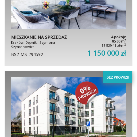
MIESZKANIE NA SPRZEDAŻ
4 pokoje
2
85,00 m
Kraków, Dębniki, Szymona
2
13 529,41 zł/m
Szymonowica
1 150 000 zł
BS2-MS-294592
BEZ PROWIZJI