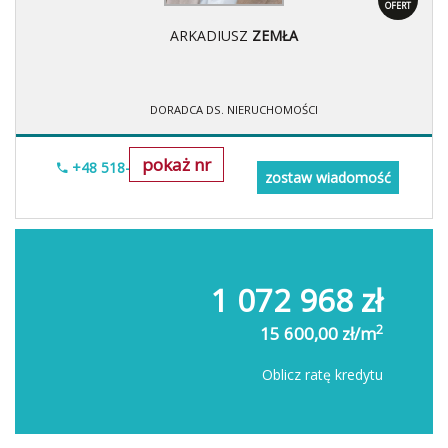
OFERT
ARKADIUSZ
ZEMŁA
DORADCA DS. NIERUCHOMOŚCI
pokaż nr
+48 518-706-552
zostaw wiadomość
1 072 968 zł
2
15 600,00 zł/m
Oblicz ratę kredytu