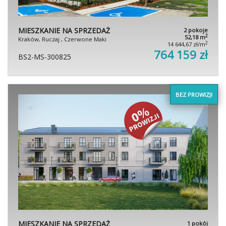
MIESZKANIE NA SPRZEDAŻ
2 pokoje
2
52,18 m
Kraków, Ruczaj , Czerwone Maki
2
14 644,67 zł/m
764 159 zł
BS2-MS-300825
BEZ PROWIZJI
MIESZKANIE NA SPRZEDAŻ
1 pokój