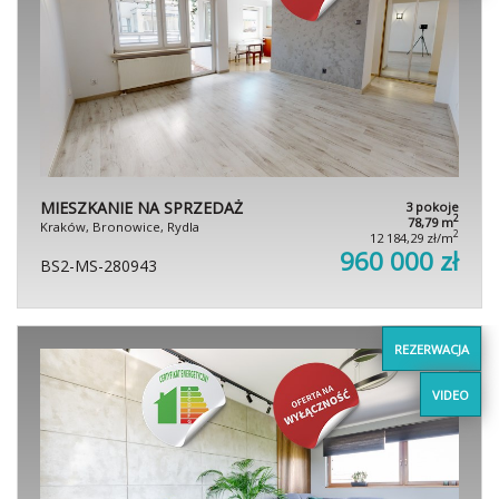
MIESZKANIE NA SPRZEDAŻ
3 pokoje
2
78,79 m
Kraków, Bronowice, Rydla
2
12 184,29 zł/m
960 000 zł
BS2-MS-280943
REZERWACJA
VIDEO