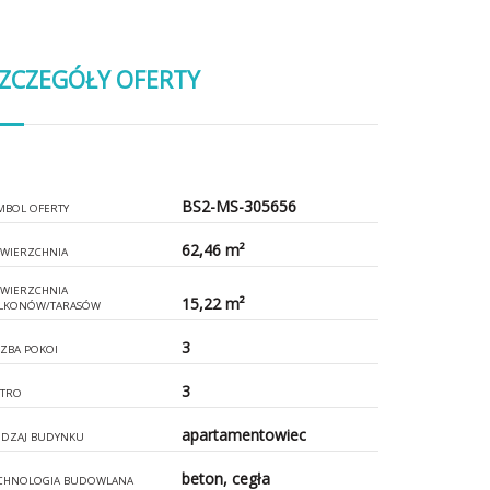
ZCZEGÓŁY OFERTY
BS2-MS-305656
MBOL OFERTY
62,46 m²
WIERZCHNIA
WIERZCHNIA
15,22 m²
LKONÓW/TARASÓW
3
CZBA POKOI
3
ĘTRO
apartamentowiec
DZAJ BUDYNKU
beton, cegła
CHNOLOGIA BUDOWLANA