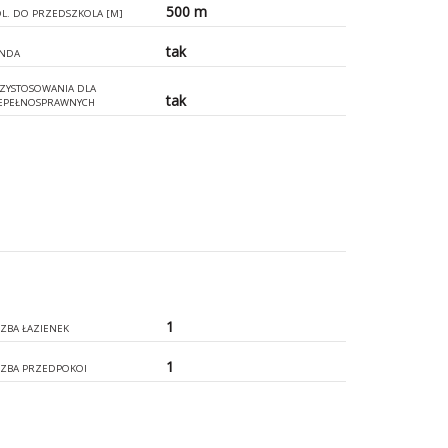
500 m
L. DO PRZEDSZKOLA [M]
tak
NDA
ZYSTOSOWANIA DLA
tak
EPEŁNOSPRAWNYCH
1
CZBA ŁAZIENEK
1
CZBA PRZEDPOKOI