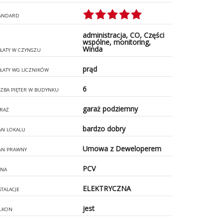
ANDARD
administracja, CO, Części
wspólne, monitoring,
Winda
ŁATY W CZYNSZU
prąd
ŁATY WG LICZNIKÓW
6
CZBA PIĘTER W BUDYNKU
garaż podziemny
RAŻ
bardzo dobry
AN LOKALU
Umowa z Deweloperem
AN PRAWNY
PCV
NA
ELEKTRYCZNA
STALACJE
jest
LKON