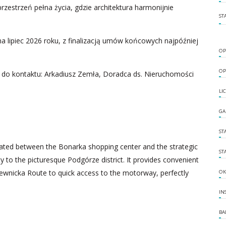
rzestrzeń pełna życia, gdzie architektura harmonijnie
ST
 lipiec 2026 roku, z finalizacją umów końcowych najpóźniej
OP
OP
 do kontaktu: Arkadiusz Zemła, Doradca ds. Nieruchomości
LI
GA
ST
ituated between the Bonarka shopping center and the strategic
ST
 to the picturesque Podgórze district. It provides convenient
iewnicka Route to quick access to the motorway, perfectly
OK
IN
BA