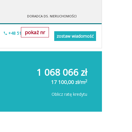
DORADCA DS. NIERUCHOMOŚCI
pokaż nr
+48 518-706-552
zostaw wiadomość
1 068 066 zł
2
17 100,00 zł/m
Oblicz ratę kredytu