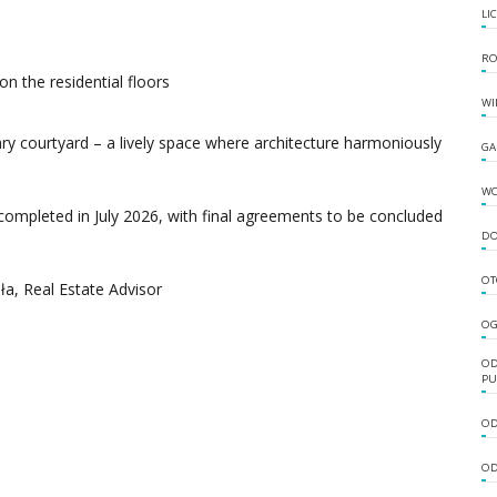
LI
RO
n the residential floors
WI
ry courtyard – a lively space where architecture harmoniously
GA
W
completed in July 2026, with final agreements to be concluded
DO
OT
a, Real Estate Advisor
OG
OD
PU
OD
OD