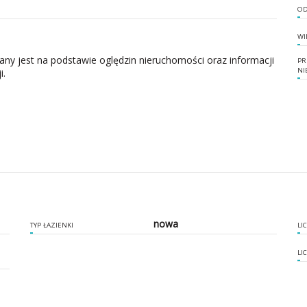
OD
WI
zany jest na podstawie oględzin nieruchomości oraz informacji
PR
NI
i.
nowa
TYP ŁAZIENKI
LI
LI