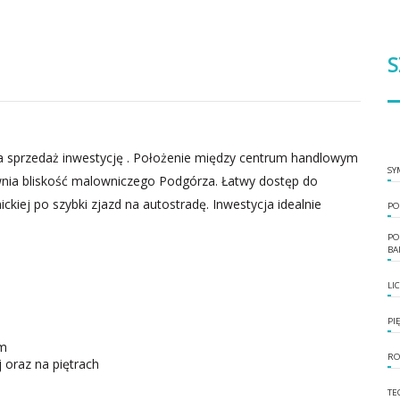
S
 sprzedaż inwestycję . Położenie między centrum handlowym
SY
ia bliskość malowniczego Podgórza. Łatwy dostęp do
ckiej po szybki zjazd na autostradę. Inwestycja idealnie
PO
PO
BA
LI
PI
ym
RO
 oraz na piętrach
TE