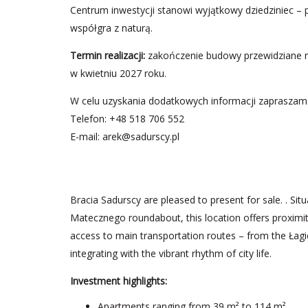
Centrum inwestycji stanowi wyjątkowy dziedziniec – p
współgra z naturą.
Termin realizacji:
zakończenie budowy przewidziane na
w kwietniu 2027 roku.
W celu uzyskania dodatkowych informacji zapraszam
Telefon: +48 518 706 552
E-mail:
arek@sadurscy.pl
Bracia Sadurscy are pleased to present for sale. . S
Matecznego roundabout, this location offers proximity
access to main transportation routes – from the Łag
integrating with the vibrant rhythm of city life.
Investment highlights:
Apartments ranging from 39 m² to 114 m²