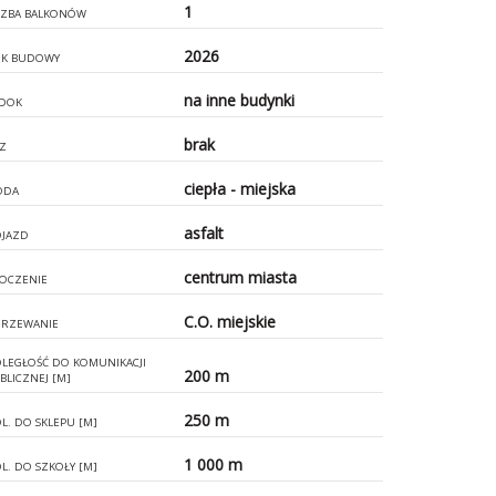
1
CZBA BALKONÓW
2026
K BUDOWY
na inne budynki
DOK
brak
Z
ciepła - miejska
ODA
asfalt
JAZD
centrum miasta
OCZENIE
C.O. miejskie
RZEWANIE
LEGŁOŚĆ DO KOMUNIKACJI
200 m
BLICZNEJ [M]
250 m
L. DO SKLEPU [M]
1 000 m
L. DO SZKOŁY [M]