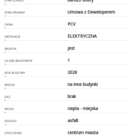
STAN LOKALU
Umowa z Deweloperem
STAN PRAWNY
PCV
OKNA
ELEKTRYCZNA
INSTALACJE
jest
BALKON
1
LICZBA BALKONÓW
2026
ROK BUDOWY
na inne budynki
WIDOK
brak
GAZ
ciepła - miejska
WODA
asfalt
DOJAZD
centrum miasta
OTOCZENIE