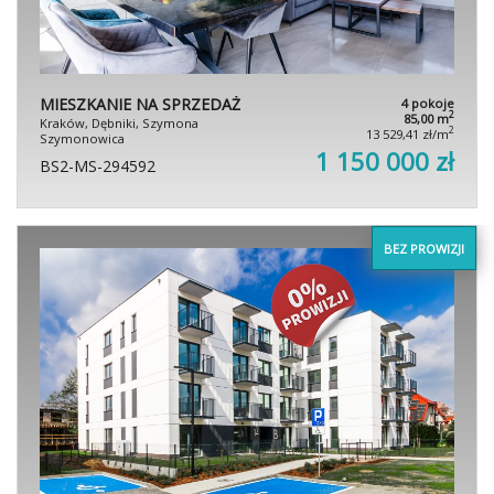
MIESZKANIE NA SPRZEDAŻ
4 pokoje
2
85,00 m
Kraków, Dębniki, Szymona
2
13 529,41 zł/m
Szymonowica
1 150 000 zł
BS2-MS-294592
BEZ PROWIZJI