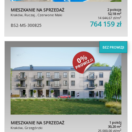
MIESZKANIE NA SPRZEDAŻ
2 pokoje
2
52,18 m
Kraków, Ruczaj , Czerwone Maki
2
14 644,67 zł/m
764 159 zł
BS2-MS-300825
BEZ PROWIZJI
MIESZKANIE NA SPRZEDAŻ
1 pokój
2
30,20 m
Kraków, Grzegórzki
2
25 000,00 zł/m