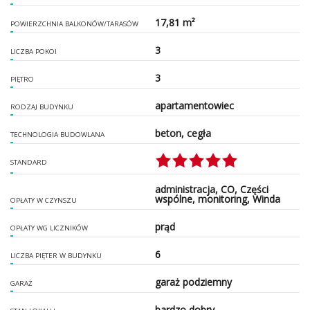
17,81 m²
POWIERZCHNIA BALKONÓW/TARASÓW
3
LICZBA POKOI
3
PIĘTRO
apartamentowiec
RODZAJ BUDYNKU
beton, cegła
TECHNOLOGIA BUDOWLANA
STANDARD
administracja, CO, Części
wspólne, monitoring, Winda
OPŁATY W CZYNSZU
prąd
OPŁATY WG LICZNIKÓW
6
LICZBA PIĘTER W BUDYNKU
garaż podziemny
GARAŻ
bardzo dobry