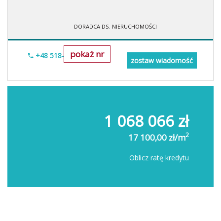
DORADCA DS. NIERUCHOMOŚCI
pokaż nr
+48 518-706-552
zostaw wiadomość
1 068 066 zł
2
17 100,00 zł/m
Oblicz ratę kredytu