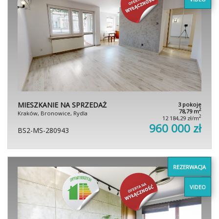
MIESZKANIE NA SPRZEDAŻ
3 pokoje
2
78,79 m
Kraków, Bronowice, Rydla
2
12 184,29 zł/m
960 000 zł
BS2-MS-280943
REZERWACJA
VIDEO