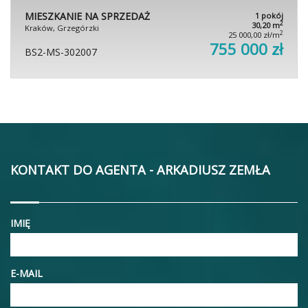
MIESZKANIE NA SPRZEDAŻ
1 pokój
2
30,20 m
Kraków, Grzegórzki
2
25 000,00 zł/m
755 000 zł
BS2-MS-302007
KONTAKT DO AGENTA - ARKADIUSZ ZEMŁA
IMIĘ
E-MAIL