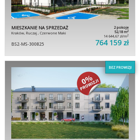
MIESZKANIE NA SPRZEDAŻ
2 pokoje
2
52,18 m
Kraków, Ruczaj , Czerwone Maki
2
14 644,67 zł/m
764 159 zł
BS2-MS-300825
BEZ PROWIZJI