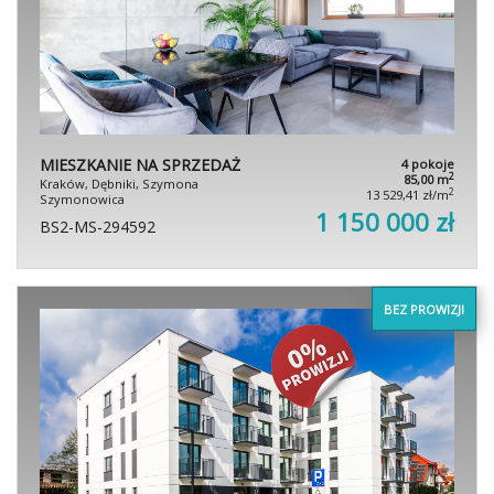
MIESZKANIE NA SPRZEDAŻ
4 pokoje
2
85,00 m
Kraków, Dębniki, Szymona
2
13 529,41 zł/m
Szymonowica
1 150 000 zł
BS2-MS-294592
BEZ PROWIZJI