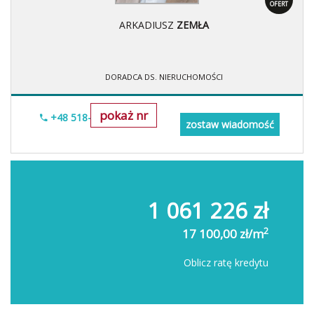
OFERT
ARKADIUSZ
ZEMŁA
DORADCA DS. NIERUCHOMOŚCI
pokaż nr
+48 518-706-552
zostaw wiadomość
1 061 226 zł
2
17 100,00 zł/m
Oblicz ratę kredytu