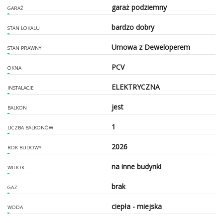
garaż podziemny
GARAŻ
bardzo dobry
STAN LOKALU
Umowa z Deweloperem
STAN PRAWNY
PCV
OKNA
ELEKTRYCZNA
INSTALACJE
jest
BALKON
1
LICZBA BALKONÓW
2026
ROK BUDOWY
na inne budynki
WIDOK
brak
GAZ
ciepła - miejska
WODA