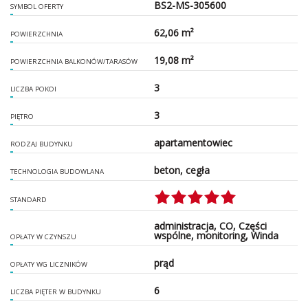
BS2-MS-305600
SYMBOL OFERTY
62,06 m²
POWIERZCHNIA
19,08 m²
POWIERZCHNIA BALKONÓW/TARASÓW
3
LICZBA POKOI
3
PIĘTRO
apartamentowiec
RODZAJ BUDYNKU
beton, cegła
TECHNOLOGIA BUDOWLANA
STANDARD
administracja, CO, Części
wspólne, monitoring, Winda
OPŁATY W CZYNSZU
prąd
OPŁATY WG LICZNIKÓW
6
LICZBA PIĘTER W BUDYNKU