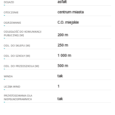
asfalt
DOJAZD
centrum miasta
OTOCZENIE
C.O. miejskie
OGRZEWANIE
ODLEGŁOŚĆ DO KOMUNIKACJI
200 m
PUBLICZNEJ [M]
250 m
ODL. DO SKLEPU [M]
1 000 m
ODL. DO SZKOŁY [M]
500 m
ODL. DO PRZEDSZKOLA [M]
tak
WINDA
1
LICZBA WIND
PRZYSTOSOWANIA DLA
tak
NIEPEŁNOSPRAWNYCH