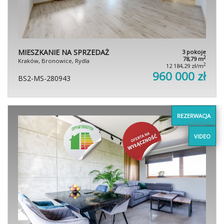
MIESZKANIE NA SPRZEDAŻ
3 pokoje
2
78,79 m
Kraków, Bronowice, Rydla
2
12 184,29 zł/m
960 000 zł
BS2-MS-280943
REZERWACJA
VIDEO