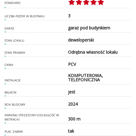
STANDARD
3
LICZBA PIĘTER W BUDYNKU
garaż pod budynkiem
GARAŻ
deweloperski
STAN LOKALU
Odrębna własność lokalu
STAN PRAWNY
PCV
OKNA
KOMPUTEROWA,
TELEFONICZNA
INSTALACJE
jest
BALKON
2024
ROK BUDOWY
PARKING STRZEŻONY (ODLEGŁOŚĆ W
300 m
METRACH)
tak
PLAC ZABAW