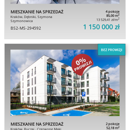
MIESZKANIE NA SPRZEDAŻ
4 pokoje
2
85,00 m
Kraków, Dębniki, Szymona
2
13 529,41 zł/m
Szymonowica
1 150 000 zł
BS2-MS-294592
BEZ PROWIZJI
MIESZKANIE NA SPRZEDAŻ
2 pokoje
2
52,18 m
Kraków, Ruczaj , Czerwone Maki