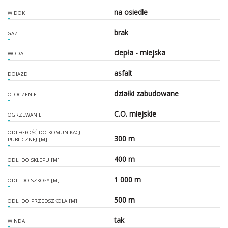
na osiedle
WIDOK
brak
GAZ
ciepła - miejska
WODA
asfalt
DOJAZD
działki zabudowane
OTOCZENIE
C.O. miejskie
OGRZEWANIE
ODLEGŁOŚĆ DO KOMUNIKACJI
300 m
PUBLICZNEJ [M]
400 m
ODL. DO SKLEPU [M]
1 000 m
ODL. DO SZKOŁY [M]
500 m
ODL. DO PRZEDSZKOLA [M]
tak
WINDA