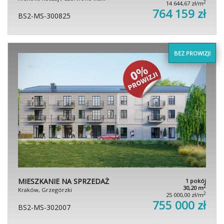
2
14 644,67 zł/m
764 159 zł
BS2-MS-300825
BEZ PROWIZJI
MIESZKANIE NA SPRZEDAŻ
1 pokój
2
30,20 m
Kraków, Grzegórzki
2
25 000,00 zł/m
755 000 zł
BS2-MS-302007