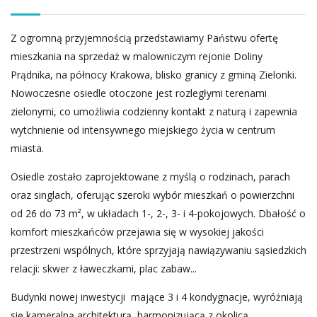
Z ogromną przyjemnością przedstawiamy Państwu ofertę
mieszkania na sprzedaż w malowniczym rejonie Doliny
Prądnika, na północy Krakowa, blisko granicy z gminą Zielonki.
Nowoczesne osiedle otoczone jest rozległymi terenami
zielonymi, co umożliwia codzienny kontakt z naturą i zapewnia
wytchnienie od intensywnego miejskiego życia w centrum
miasta.
Osiedle zostało zaprojektowane z myślą o rodzinach, parach
oraz singlach, oferując szeroki wybór mieszkań o powierzchni
od 26 do 73 m², w układach 1-, 2-, 3- i 4-pokojowych. Dbałość o
komfort mieszkańców przejawia się w wysokiej jakości
przestrzeni wspólnych, które sprzyjają nawiązywaniu sąsiedzkich
relacji: skwer z ławeczkami, plac zabaw...
Budynki nowej inwestycji mające 3 i 4 kondygnacje, wyróżniają
się kameralną architekturą, harmonizującą z okolicą.