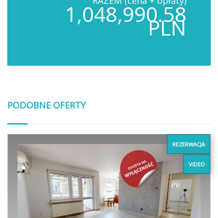
RAZEM (cena + opłaty)
1,048,990.58
PLN
PODOBNE OFERTY
REZERWACJA
VIDEO