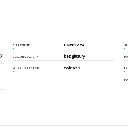
razem z wc
TYP ŁAZIENKI
GL
ny
bez glazury
GLAZURA ŁAZIENKI
PO
wylewka
PODŁOGA ŁAZIENKI
LI
PO