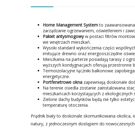
Home Management System
to zaawansowana t
zarządzanie ogrzewaniem, oświetleniem i zaw
Pakiet antysmogowy
w postaci filtrów montow
we wnętrzach mieszkań.
Wysoki standard wykończenia części wspólnych
imitujące drewno oraz energooszczędne oświet
Mieszkania na parterze posiadają tarasy z og
wyższych kondygnacjach oferują przestronne b
Termoizolacyjne łączniki balkonowe zapobiegają
energetyczne.
Portfenetrowe okna
zapewniają doskonałe dośw
Na terenie osiedla zostanie zainstalowana sta
mieszkańcach korzystających z ekologicznych 
Zielone dachy budynków będą nie tylko estetyc
temperaturę otoczenia.
Prądnik biały to doskonale skomunikowana okolica, id
natury, z jednoczesnym dostępem do nowoczesnych 