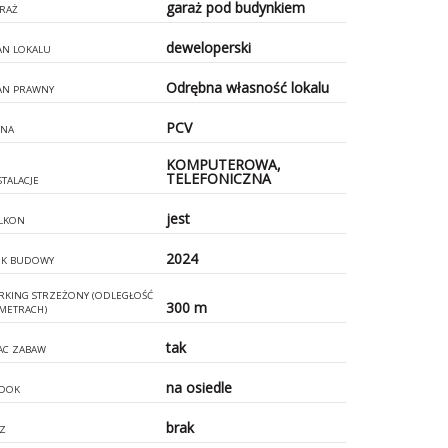
garaż pod budynkiem
RAŻ
deweloperski
AN LOKALU
Odrębna własność lokalu
AN PRAWNY
PCV
NA
KOMPUTEROWA,
TELEFONICZNA
STALACJE
jest
LKON
2024
K BUDOWY
RKING STRZEŻONY (ODLEGŁOŚĆ
300 m
METRACH)
tak
AC ZABAW
na osiedle
DOK
brak
Z