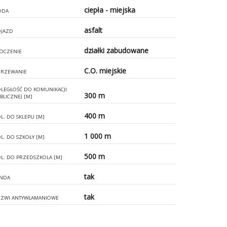
ciepła - miejska
ODA
asfalt
JAZD
działki zabudowane
OCZENIE
C.O. miejskie
RZEWANIE
LEGŁOŚĆ DO KOMUNIKACJI
300 m
BLICZNEJ [M]
400 m
L. DO SKLEPU [M]
1 000 m
L. DO SZKOŁY [M]
500 m
L. DO PRZEDSZKOLA [M]
tak
NDA
tak
ZWI ANTYWŁAMANIOWE