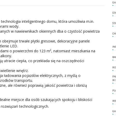
GA
ST
echnologia inteligentnego domu, która umożliwia m.in.
ST
orami wody.
anych w nawiewnikach okiennych dba o czystość powietrza
OK
 obejmuje trwałe płytki gresowe, dekoracyjne panele
lenie LED.
IN
rodami o powierzchni do 123 m², natomiast mieszkania na
alkony.
BA
 utracie ciepła, co przekłada się na oszczędności
RO
ietlenie wnętrz.
cja ładowania pojazdów elektrycznych, z myślą o
PA
środków transportu.
W 
zne, ale również poprawią jakość powietrza i obniżą
PL
ealne miejsce dla osób szukających spokoju i bliskości
WI
rozwiązań technologicznych.
GA