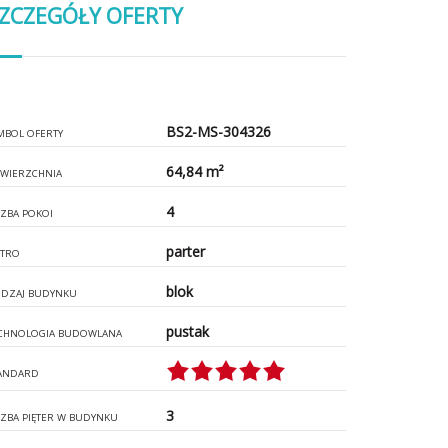
ZCZEGÓŁY OFERTY
BS2-MS-304326
MBOL OFERTY
64,84 m²
WIERZCHNIA
4
CZBA POKOI
parter
ĘTRO
blok
DZAJ BUDYNKU
pustak
CHNOLOGIA BUDOWLANA
ANDARD
3
CZBA PIĘTER W BUDYNKU