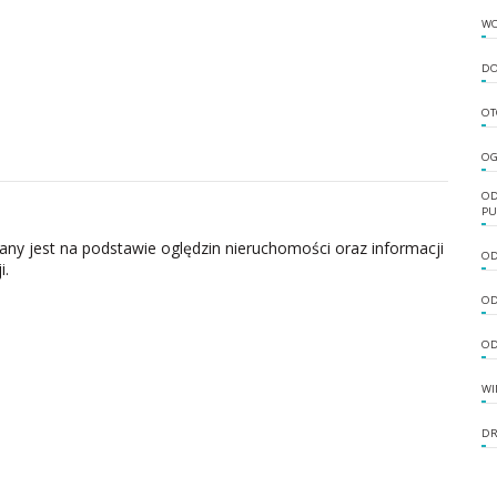
W
DO
OT
OG
OD
PU
zany jest na podstawie oględzin nieruchomości oraz informacji
OD
i.
OD
OD
WI
DR