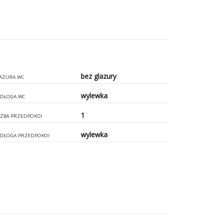
bez glazury
AZURA WC
wylewka
DŁOGA WC
1
CZBA PRZEDPOKOI
wylewka
DŁOGA PRZEDPOKOI