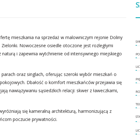
S
ertę mieszkania na sprzedaż w malowniczym rejonie Doliny
SY
ą Zielonki. Nowoczesne osiedle otoczone jest rozległymi
z naturą i zapewnia wytchnienie od intensywnego miejskiego
PO
LI
 parach oraz singlach, oferując szeroki wybór mieszkań o
PI
 4-pokojowych. Dbałość o komfort mieszkańców przejawia się
jają nawiązywaniu sąsiedzkich relacji: skwer z ławeczkami,
RO
TE
wyróżniają się kameralną architekturą, harmonizującą z
ST
ańcom poczucie prywatności.
LI