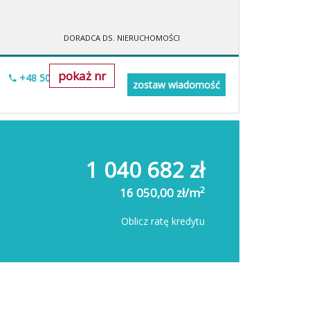
DORADCA DS. NIERUCHOMOŚCI
pokaż nr
+48 505-236-943
zostaw wiadomość
1 040 682 zł
2
16 050,00 zł/m
Oblicz ratę kredytu