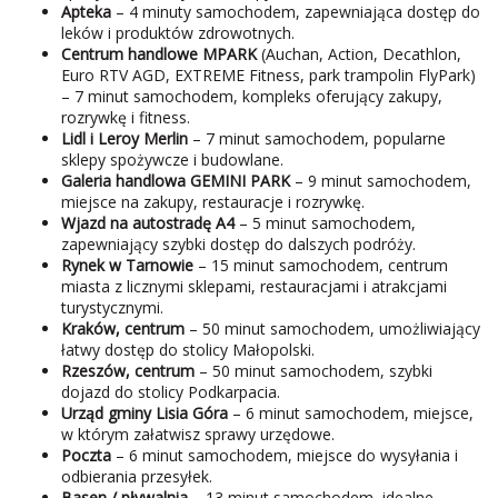
Apteka
– 4 minuty samochodem, zapewniająca dostęp do
leków i produktów zdrowotnych.
Centrum handlowe MPARK
(Auchan, Action, Decathlon,
Euro RTV AGD, EXTREME Fitness, park trampolin FlyPark)
– 7 minut samochodem, kompleks oferujący zakupy,
rozrywkę i fitness.
Lidl i Leroy Merlin
– 7 minut samochodem, popularne
sklepy spożywcze i budowlane.
Galeria handlowa GEMINI PARK
– 9 minut samochodem,
miejsce na zakupy, restauracje i rozrywkę.
Wjazd na autostradę A4
– 5 minut samochodem,
zapewniający szybki dostęp do dalszych podróży.
Rynek w Tarnowie
– 15 minut samochodem, centrum
miasta z licznymi sklepami, restauracjami i atrakcjami
turystycznymi.
Kraków, centrum
– 50 minut samochodem, umożliwiający
łatwy dostęp do stolicy Małopolski.
Rzeszów, centrum
– 50 minut samochodem, szybki
dojazd do stolicy Podkarpacia.
Urząd gminy Lisia Góra
– 6 minut samochodem, miejsce,
w którym załatwisz sprawy urzędowe.
Poczta
– 6 minut samochodem, miejsce do wysyłania i
odbierania przesyłek.
Basen / pływalnia
– 13 minut samochodem, idealne