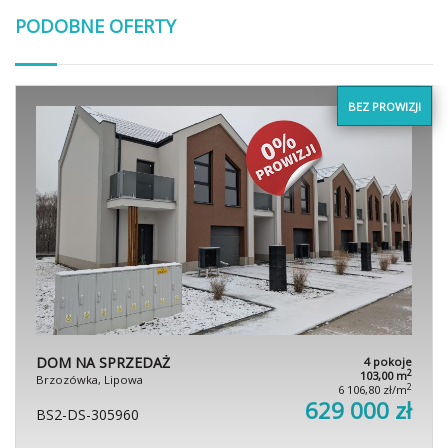
PODOBNE OFERTY
BEZ PROWIZJI
DOM NA SPRZEDAŻ
4 pokoje
2
103,00 m
Brzozówka, Lipowa
2
6 106,80 zł/m
629 000 zł
BS2-DS-305960