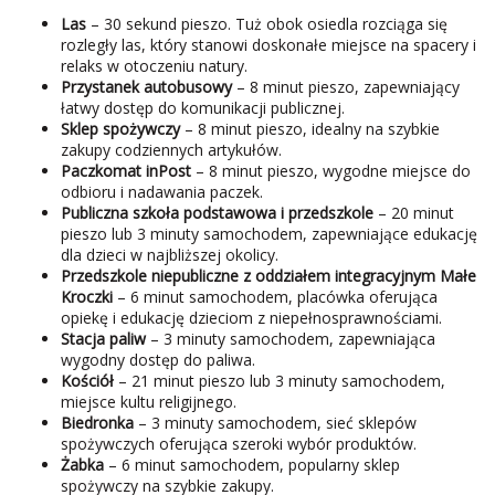
Las
– 30 sekund pieszo. Tuż obok osiedla rozciąga się
rozległy las, który stanowi doskonałe miejsce na spacery i
relaks w otoczeniu natury.
Przystanek autobusowy
– 8 minut pieszo, zapewniający
łatwy dostęp do komunikacji publicznej.
Sklep spożywczy
– 8 minut pieszo, idealny na szybkie
zakupy codziennych artykułów.
Paczkomat inPost
– 8 minut pieszo, wygodne miejsce do
odbioru i nadawania paczek.
Publiczna szkoła podstawowa i przedszkole
– 20 minut
pieszo lub 3 minuty samochodem, zapewniające edukację
dla dzieci w najbliższej okolicy.
Przedszkole niepubliczne z oddziałem integracyjnym Małe
Kroczki
– 6 minut samochodem, placówka oferująca
opiekę i edukację dzieciom z niepełnosprawnościami.
Stacja paliw
– 3 minuty samochodem, zapewniająca
wygodny dostęp do paliwa.
Kościół
– 21 minut pieszo lub 3 minuty samochodem,
miejsce kultu religijnego.
Biedronka
– 3 minuty samochodem, sieć sklepów
spożywczych oferująca szeroki wybór produktów.
Żabka
– 6 minut samochodem, popularny sklep
spożywczy na szybkie zakupy.