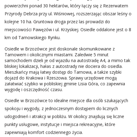
powierzchni ponad 30 hektarów, który łączy się z Rezerwatem
Przyrody Debrza przy ul. Wiśniowej, rozszerzając obszar leśny o
kolejne 10 ha. Gruntowa droga przez las prowadzi do
miejscowości Pawęzów i ul. Krzyskiej. Osiedle oddalone jest o 8
km od Tarnowskiego Rynku.
Osiedle w Brzozówce jest doskonale skomunikowane z
Tarnowem i okolicznymi miastami. Zaledwie 5 minut
samochodem dzieli je od wjazdu na autostradę A4, a mimo tak
bliskiej lokalizacji, hałas z autostrady nie dociera do osiedla.
Mieszkańcy mają łatwy dostęp do Tarnowa, a także szybki
dojazd do Krakowa i Rzeszowa. Sprawy urzędowe mogą
załatwiać szybko w pobliskiej gminie Lisia Góra, co zapewnia
wygodę i oszczędność czasu.
Osiedle w Brzozówce to idealne miejsce dla osób szukających
spokoju i wygody, z jednoczesnym dostępem do licznych
udogodnień i atrakcji w pobliżu. W okolicy znajdują się liczne
punkty usługowe, instytucje i miejsca rekreacyjne, które
zapewniają komfort codziennego życia.