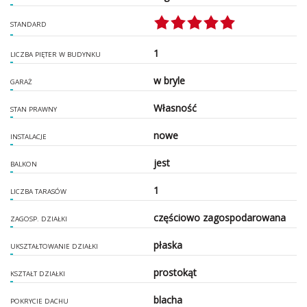
STANDARD
1
LICZBA PIĘTER W BUDYNKU
w bryle
GARAŻ
Własność
STAN PRAWNY
nowe
INSTALACJE
jest
BALKON
1
LICZBA TARASÓW
częściowo zagospodarowana
ZAGOSP. DZIAŁKI
płaska
UKSZTAŁTOWANIE DZIAŁKI
prostokąt
KSZTAŁT DZIAŁKI
blacha
POKRYCIE DACHU