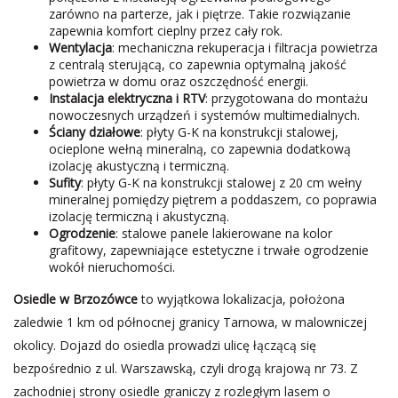
zarówno na parterze, jak i piętrze. Takie rozwiązanie
zapewnia komfort cieplny przez cały rok.
Wentylacja
: mechaniczna rekuperacja i filtracja powietrza
z centralą sterującą, co zapewnia optymalną jakość
powietrza w domu oraz oszczędność energii.
Instalacja elektryczna i RTV
: przygotowana do montażu
nowoczesnych urządzeń i systemów multimedialnych.
Ściany działowe
: płyty G-K na konstrukcji stalowej,
ocieplone wełną mineralną, co zapewnia dodatkową
izolację akustyczną i termiczną.
Sufity
: płyty G-K na konstrukcji stalowej z 20 cm wełny
mineralnej pomiędzy piętrem a poddaszem, co poprawia
izolację termiczną i akustyczną.
Ogrodzenie
: stalowe panele lakierowane na kolor
grafitowy, zapewniające estetyczne i trwałe ogrodzenie
wokół nieruchomości.
Osiedle w Brzozówce
to wyjątkowa lokalizacja, położona
zaledwie 1 km od północnej granicy Tarnowa, w malowniczej
okolicy. Dojazd do osiedla prowadzi ulicę łączącą się
bezpośrednio z ul. Warszawską, czyli drogą krajową nr 73. Z
zachodniej strony osiedle graniczy z rozległym lasem o