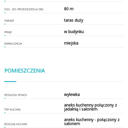
80 m
ODL. DO PRZEDSZKOLA [M]
taras duży
TARASY
w budynku
PRĄD
miejska
KANALIZACJA
POMIESZCZENIA
wylewka
PODŁOGI POKOI
aneks kuchenny połączony z
jadalnią i salonem
TYP KUCHNI
aneks kuchenny - połączony z
salonem
RODZAJ KUCHNI