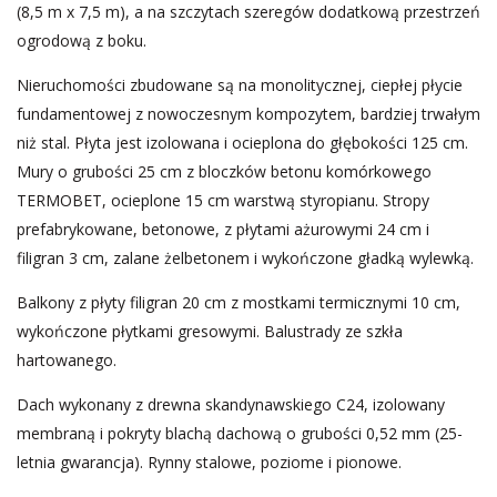
(8,5 m x 7,5 m), a na szczytach szeregów dodatkową przestrzeń
ogrodową z boku.
Nieruchomości zbudowane są na monolitycznej, ciepłej płycie
fundamentowej z nowoczesnym kompozytem, bardziej trwałym
niż stal. Płyta jest izolowana i ocieplona do głębokości 125 cm.
Mury o grubości 25 cm z bloczków betonu komórkowego
TERMOBET, ocieplone 15 cm warstwą styropianu. Stropy
prefabrykowane, betonowe, z płytami ażurowymi 24 cm i
filigran 3 cm, zalane żelbetonem i wykończone gładką wylewką.
Balkony z płyty filigran 20 cm z mostkami termicznymi 10 cm,
wykończone płytkami gresowymi. Balustrady ze szkła
hartowanego.
Dach wykonany z drewna skandynawskiego C24, izolowany
membraną i pokryty blachą dachową o grubości 0,52 mm (25-
letnia gwarancja). Rynny stalowe, poziome i pionowe.