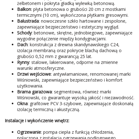
żelbetonem i pokryta gładką wylewką betonową.
Balkon
: płyta betonowa o grubości 20 cm z mostkami
termicznymi (10 cm), wykończona płytkami gresowymi.
Balustrada
: nowoczesne szkło hartowane i zespolone,
zapewniające bezpieczeństwo i estetyczny wygląd.
Schody
: betonowe, skrętne, jednobiegowe, zapewniające
wygodne połączenie między kondygnacjami.
Dach
: konstrukcja z drewna skandynawskiego C24,
izolacja membraną oraz pokrycie blachą dachową o
grubości 0,52 mm z gwarancją 25 lat.
Rynny
: stalowe, lakierowane, odporne na zmienne
warunki atmosferyczne.
Drzwi wejściowe
: antywłamaniowe, renomowanej marki
Wiśniowski, zapewniające bezpieczeństwo i komfort
użytkowania.
Brama garażowa
: segmentowa, również marki
Wiśniowski, co gwarantuje wysoką jakość i niezawodność.
Okna
: grafitowe PCV 3-szybowe, zapewniające doskonałą
izolację termiczną i akustyczną.
Instalacje i wykończenie wnętrz:
Ogrzewanie
: pompa ciepła z funkcją chłodzenia,
połączona z instalacją ogrzewania podłogowego