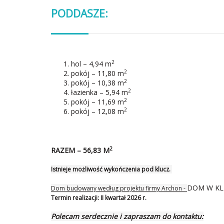
PODDASZE:
2
hol – 4,94 m
2
pokój – 11,80 m
2
pokój – 10,38 m
2
łazienka – 5,94 m
2
pokój – 11,69 m
2
pokój – 12,08 m
2
RAZEM
– 56,83 M
Istnieje możliwość wykończenia pod klucz.
DOM W KL
Dom budowany według projektu firmy Archon -
Termin realizacji:
II kwartał 2026 r.
Polecam serdecznie i zapraszam do kontaktu: