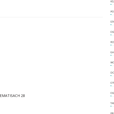
KS
PO
ST
OG
RO
GA
W
DO
OT
OG
EMATISACH 28
TA
PR