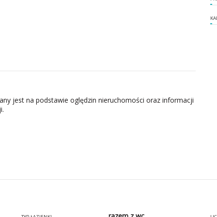
KA
zany jest na podstawie oględzin nieruchomości oraz informacji
i.
razem z wc
TYP ŁAZIENKI
LI