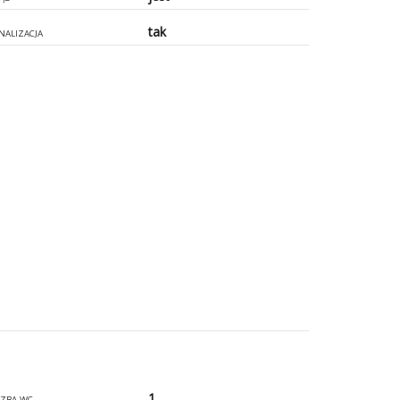
tak
NALIZACJA
1
CZBA WC