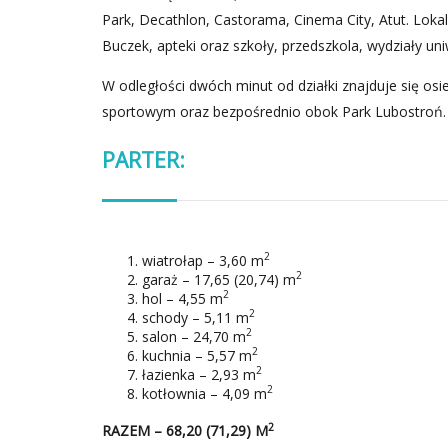
Park, Decathlon, Castorama, Cinema City, Atut. Lokalni
Buczek, apteki oraz szkoły, przedszkola, wydziały uni
W odległości dwóch minut od działki znajduje się os
sportowym oraz bezpośrednio obok Park Lubostroń.
PARTER:
2
wiatrołap – 3,60 m
2
garaż – 17,65 (20,74) m
2
hol – 4,55 m
2
schody – 5,11 m
2
salon – 24,70 m
2
kuchnia – 5,57 m
2
łazienka – 2,93 m
2
kotłownia – 4,09 m
2
RAZEM
– 68,20 (71,29) M