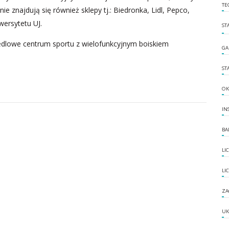
TE
e znajdują się również sklepy tj.: Biedronka, Lidl, Pepco,
wersytetu UJ.
ST
iedlowe centrum sportu z wielofunkcyjnym boiskiem
GA
ST
OK
IN
BA
LI
LI
ZA
UK