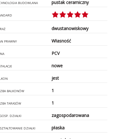
pustak ceramiczny
CHNOLOGIA BUDOWLANA
ANDARD
dwustanowiskowy
RAŻ
Własność
AN PRAWNY
PCV
NA
nowe
STALACJE
jest
LKON
1
CZBA BALKONÓW
1
CZBA TARASÓW
zagospodarowana
GOSP. DZIAŁKI
płaska
SZTAŁTOWANIE DZIAŁKI