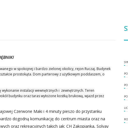
S
ĘBNIKI
SY
anego w spokojnej i bardzo zielonej okolicy, rejon Ruczaj. Budynek
 kształcie prostokąta. Dom parterowy z użytkowym poddaszem, o
PO
PO
 wykonanie instalacji wewnętrznych i zewnętrznych. Teren
okół budynku oraz taras wyłożone kostką brukową, wjazd przez
PO
LI
wajowej Czerwone Maki i 4 minuty pieszo do przystanku
bardzo dogodną komunikację do centrum miasta oraz na
RO
wych oraz rekreacyjnych takich jak: CH Zakopianka, Solvay