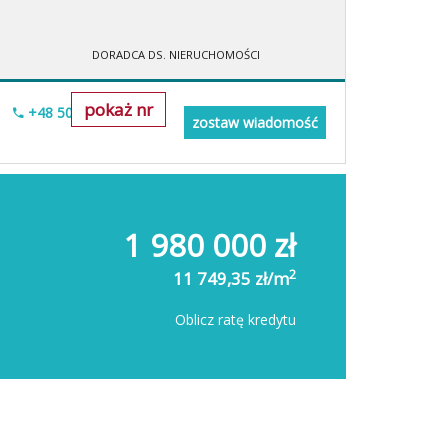
DORADCA DS. NIERUCHOMOŚCI
pokaż nr
+48 500-673-615
zostaw wiadomość
1 980 000 zł
2
11 749,35 zł/m
Oblicz ratę kredytu