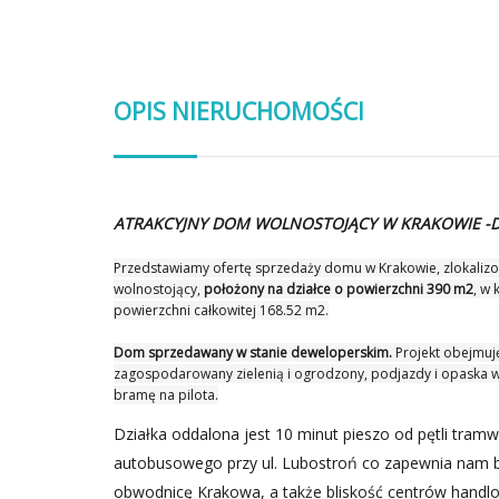
OPIS NIERUCHOMOŚCI
ATRAKCYJNY DOM WOLNOSTOJĄCY W KRAKOWIE -D
Przedstawiamy ofertę sprzedaży domu w Krakowie, zlokalizow
wolnostojący,
położony na działce o powierzchni 390 m2
, w
powierzchni całkowitej 168.52 m2.
Dom sprzedawany w stanie deweloperskim.
Projekt obejmuję
zagospodarowany zielenią i ogrodzony, podjazdy i opaska w
bramę na pilota.
Działka oddalona jest 10 minut pieszo od pętli tram
autobusowego przy ul. Lubostroń co zapewnia nam 
obwodnicę Krakowa, a także bliskość centrów handlo