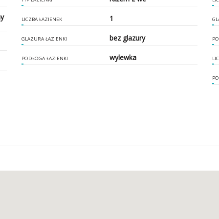
ny
1
LICZBA ŁAZIENEK
GL
bez glazury
GLAZURA ŁAZIENKI
PO
wylewka
PODŁOGA ŁAZIENKI
LI
PO