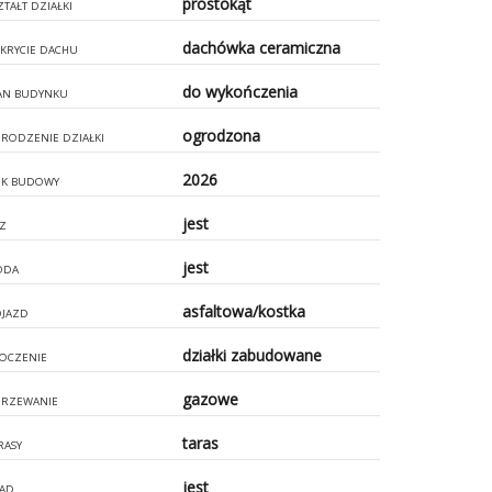
prostokąt
ZTAŁT DZIAŁKI
dachówka ceramiczna
KRYCIE DACHU
do wykończenia
AN BUDYNKU
ogrodzona
RODZENIE DZIAŁKI
2026
K BUDOWY
jest
Z
jest
ODA
asfaltowa/kostka
JAZD
działki zabudowane
OCZENIE
gazowe
RZEWANIE
taras
RASY
jest
ĄD