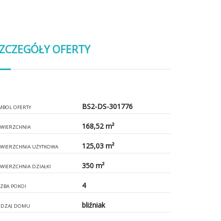
ZCZEGÓŁY OFERTY
BS2-DS-301776
MBOL OFERTY
168,52 m²
WIERZCHNIA
125,03 m²
WIERZCHNIA UŻYTKOWA
350 m²
WIERZCHNIA DZIAŁKI
4
CZBA POKOI
bliźniak
DZAJ DOMU