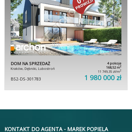
DOM NA SPRZEDAŻ
4 pokoje
2
168,52 m
Kraków, Dębniki, Lubostroń
2
11 749,35 zł/m
1 980 000 zł
BS2-DS-301783
KONTAKT DO AGENTA - MAREK POPIELA