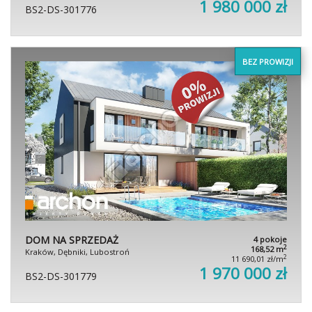
1 980 000 zł
BS2-DS-301776
BEZ PROWIZJI
DOM NA SPRZEDAŻ
4 pokoje
2
168,52 m
Kraków, Dębniki, Lubostroń
2
11 690,01 zł/m
1 970 000 zł
BS2-DS-301779