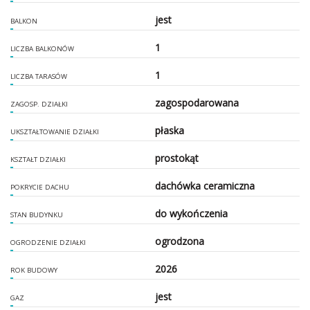
jest
BALKON
1
LICZBA BALKONÓW
1
LICZBA TARASÓW
zagospodarowana
ZAGOSP. DZIAŁKI
płaska
UKSZTAŁTOWANIE DZIAŁKI
prostokąt
KSZTAŁT DZIAŁKI
dachówka ceramiczna
POKRYCIE DACHU
do wykończenia
STAN BUDYNKU
ogrodzona
OGRODZENIE DZIAŁKI
2026
ROK BUDOWY
jest
GAZ