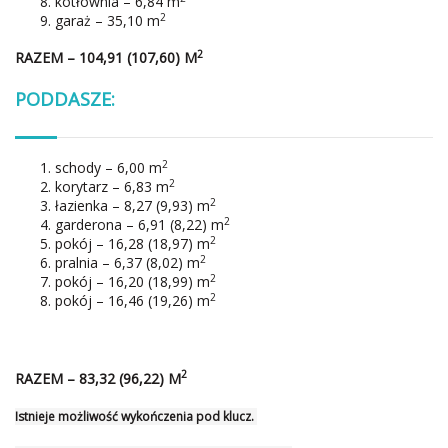
kotłownia – 6,84 m
2
garaż – 35,10 m
2
RAZEM
– 104,91 (107,60) M
PODDASZE:
2
schody – 6,00 m
2
korytarz – 6,83 m
2
łazienka – 8,27 (9,93) m
2
garderona – 6,91 (8,22) m
2
pokój – 16,28 (18,97) m
2
pralnia – 6,37 (8,02) m
2
pokój – 16,20 (18,99) m
2
pokój – 16,46 (19,26) m
2
RAZEM
– 83,32 (96,22) M
Istnieje możliwość wykończenia pod klucz.