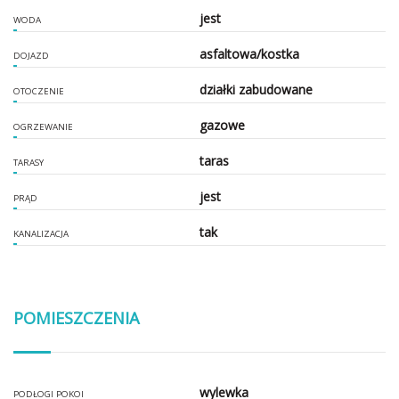
jest
WODA
asfaltowa/kostka
DOJAZD
działki zabudowane
OTOCZENIE
gazowe
OGRZEWANIE
taras
TARASY
jest
PRĄD
tak
KANALIZACJA
POMIESZCZENIA
wylewka
PODŁOGI POKOI