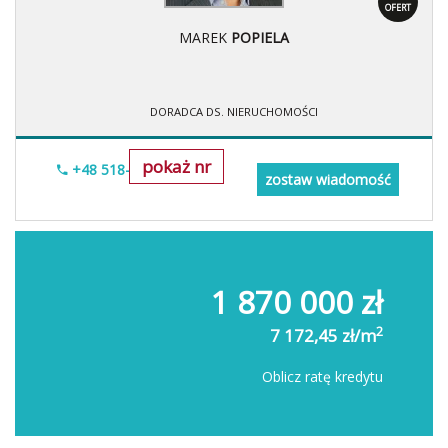
OFERT
MAREK
POPIELA
DORADCA DS. NIERUCHOMOŚCI
pokaż nr
+48 518-967-677
zostaw wiadomość
1 870 000 zł
2
7 172,45 zł/m
Oblicz ratę kredytu