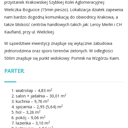
przystanek Krakowskiej Szybkiej Kolei Aglomeracyjnej:
Wieliczka-Bogucice (15min pieszo). Lokalizacja działek zapewnia
nam bardzo dogodną komunikację do obwodnicy Krakowa, a
także bliskość centrów handlowych takich jak: Leroy Merlin i CH
Kaufland, przy ul. Wielickiej.
W sąsiedztwie inwestycji znajduje się wyłącznie zabudowa
jednorodzinna oraz sporo terenów zielonych. W odległości
500m znajduje się punkt widokowy: Pomnik na Wzgórzu Kaim.
PARTER:
2
wiatrołap – 4,83 m
2
salon + jadalnia – 30,01 m
2
kuchnia – 9,76 m
2
spiżarnia – 2,95 (5,64) m
2
hol – 3,26 m
2
pokój – 9,06 m
2
łazienka – 3,10 m
2