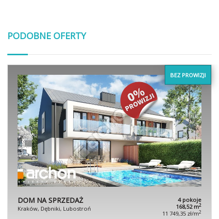
PODOBNE OFERTY
BEZ PROWIZJI
DOM NA SPRZEDAŻ
4 pokoje
2
168,52 m
Kraków, Dębniki, Lubostroń
2
11 749,35 zł/m