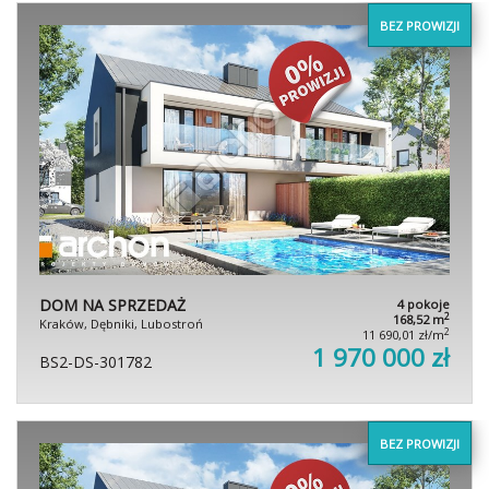
BEZ PROWIZJI
DOM NA SPRZEDAŻ
4 pokoje
2
168,52 m
Kraków, Dębniki, Lubostroń
2
11 690,01 zł/m
1 970 000 zł
BS2-DS-301782
BEZ PROWIZJI