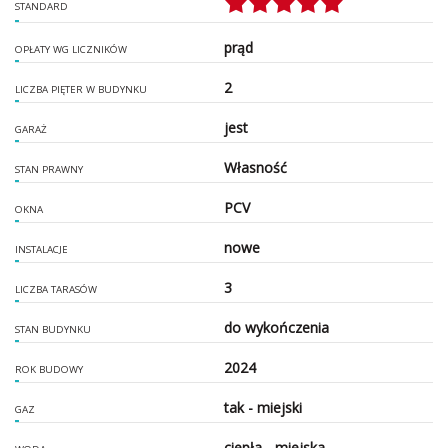
STANDARD
prąd
OPŁATY WG LICZNIKÓW
2
LICZBA PIĘTER W BUDYNKU
jest
GARAŻ
Własność
STAN PRAWNY
PCV
OKNA
nowe
INSTALACJE
3
LICZBA TARASÓW
do wykończenia
STAN BUDYNKU
2024
ROK BUDOWY
tak - miejski
GAZ
ciepła - miejska