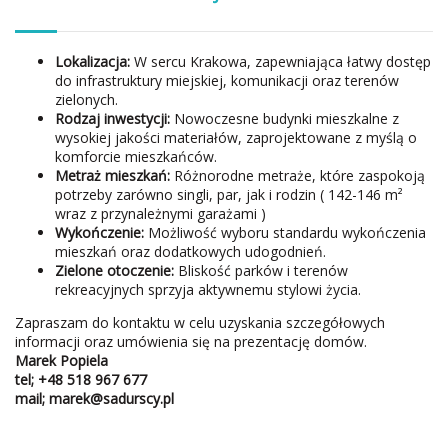
Lokalizacja:
W sercu Krakowa, zapewniająca łatwy dostęp
do infrastruktury miejskiej, komunikacji oraz terenów
zielonych.
Rodzaj inwestycji:
Nowoczesne budynki mieszkalne z
wysokiej jakości materiałów, zaprojektowane z myślą o
komforcie mieszkańców.
Metraż mieszkań:
Różnorodne metraże, które zaspokoją
potrzeby zarówno singli, par, jak i rodzin ( 142-146 m²
wraz z przynależnymi garażami )
Wykończenie:
Możliwość wyboru standardu wykończenia
mieszkań oraz dodatkowych udogodnień.
Zielone otoczenie:
Bliskość parków i terenów
rekreacyjnych sprzyja aktywnemu stylowi życia.
Zapraszam do kontaktu w celu uzyskania szczegółowych
informacji oraz umówienia się na prezentację domów.
Marek Popiela
tel; +48
518 967 677
mail; marek@sadurscy.pl