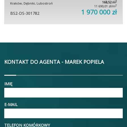
2
168,52 m
Kraków, Dębniki, Lubostroń
2
11 690,01 zł/m
1 970 000 zł
BS2-DS-301782
KONTAKT DO AGENTA - MAREK POPIELA
IMIĘ
E-MAIL
TELEFON KOMÓRKOWY