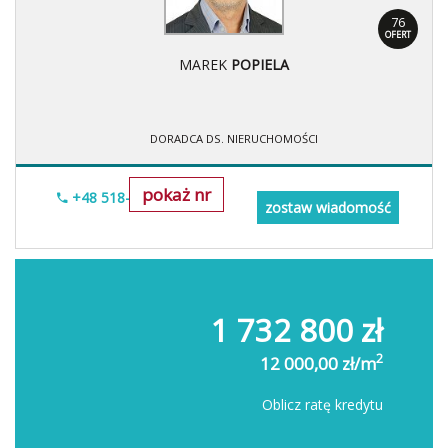
76
OFERT
MAREK
POPIELA
DORADCA DS. NIERUCHOMOŚCI
pokaż nr
+48 518-967-677
zostaw wiadomość
1 732 800 zł
2
12 000,00 zł/m
Oblicz ratę kredytu