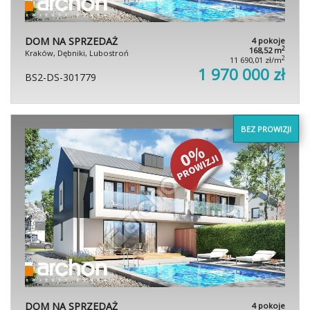
DOM NA SPRZEDAŻ
4 pokoje
2
168,52 m
Kraków, Dębniki, Lubostroń
2
11 690,01 zł/m
1 970 000 zł
BS2-DS-301779
BEZ PROWIZJI
DOM NA SPRZEDAŻ
4 pokoje