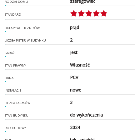
szeregowiec
RODZAJ DOMU
STANDARD
prąd
OPŁATY WG LICZNIKÓW
2
LICZBA PIĘTER W BUDYNKU
jest
GARAŻ
Własność
STAN PRAWNY
PCV
OKNA
nowe
INSTALACJE
3
LICZBA TARASÓW
do wykończenia
STAN BUDYNKU
2024
ROK BUDOWY
tak - miejski