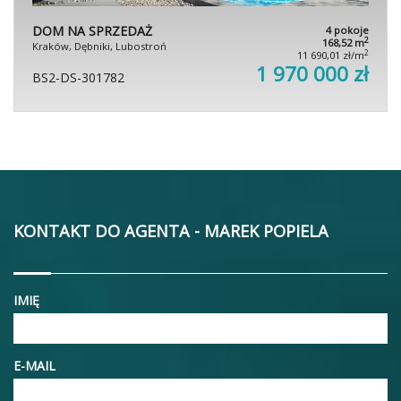
DOM NA SPRZEDAŻ
4 pokoje
2
168,52 m
Kraków, Dębniki, Lubostroń
2
11 690,01 zł/m
1 970 000 zł
BS2-DS-301782
KONTAKT DO AGENTA - MAREK POPIELA
IMIĘ
E-MAIL