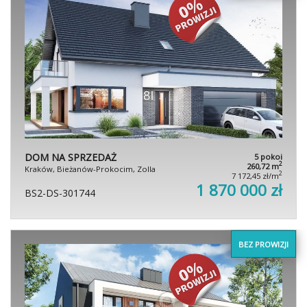
DOM NA SPRZEDAŻ
5 pokoi
2
260,72 m
Kraków, Bieżanów-Prokocim, Zolla
2
7 172,45 zł/m
1 870 000 zł
BS2-DS-301744
BEZ PROWIZJI