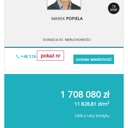
76
OFERT
MAREK
POPIELA
DORADCA DS. NIERUCHOMOŚCI
pokaż nr
+48 518-967-677
zostaw wiadomość
1 708 080 zł
2
11 828,81 zł/m
Oblicz ratę kredytu