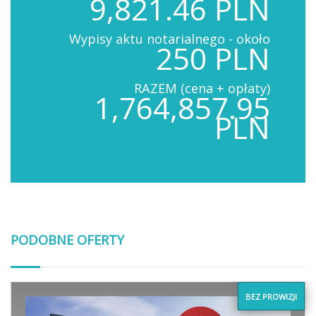
9,821.46 PLN
Wypisy aktu notarialnego - około
250 PLN
RAZEM (cena + opłaty)
1,764,857.95
PLN
PODOBNE OFERTY
BEZ PROWIZJI