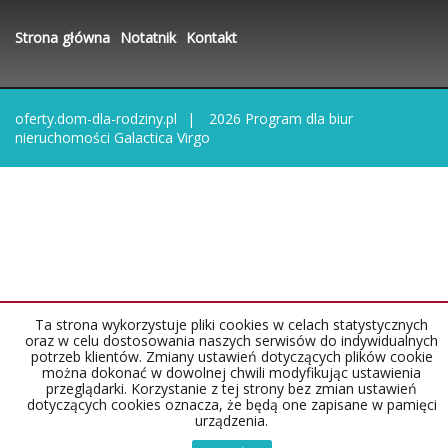
Strona główna
Notatnik
Kontakt
oferty.dom-dla-rodziny.pl
2026
Program dla biur
nieruchomości
Galactica Virgo
Ta strona wykorzystuje pliki cookies w celach statystycznych
oraz w celu dostosowania naszych serwisów do indywidualnych
potrzeb klientów. Zmiany ustawień dotyczących plików cookie
można dokonać w dowolnej chwili modyfikując ustawienia
przeglądarki. Korzystanie z tej strony bez zmian ustawień
dotyczących cookies oznacza, że będą one zapisane w pamięci
urządzenia.