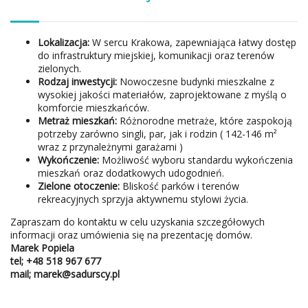
Lokalizacja:
W sercu Krakowa, zapewniająca łatwy dostęp
do infrastruktury miejskiej, komunikacji oraz terenów
zielonych.
Rodzaj inwestycji:
Nowoczesne budynki mieszkalne z
wysokiej jakości materiałów, zaprojektowane z myślą o
komforcie mieszkańców.
Metraż mieszkań:
Różnorodne metraże, które zaspokoją
potrzeby zarówno singli, par, jak i rodzin ( 142-146 m²
wraz z przynależnymi garażami )
Wykończenie:
Możliwość wyboru standardu wykończenia
mieszkań oraz dodatkowych udogodnień.
Zielone otoczenie:
Bliskość parków i terenów
rekreacyjnych sprzyja aktywnemu stylowi życia.
Zapraszam do kontaktu w celu uzyskania szczegółowych
informacji oraz umówienia się na prezentację domów.
Marek Popiela
tel; +48
518 967 677
mail; marek@sadurscy.pl