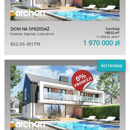
DOM NA SPRZEDAŻ
4 pokoje
2
168,52 m
Kraków, Dębniki, Lubostroń
2
11 690,01 zł/m
1 970 000 zł
BS2-DS-301779
BEZ PROWIZJI