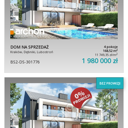
DOM NA SPRZEDAŻ
4 pokoje
2
168,52 m
Kraków, Dębniki, Lubostroń
2
11 749,35 zł/m
1 980 000 zł
BS2-DS-301776
BEZ PROWIZJI