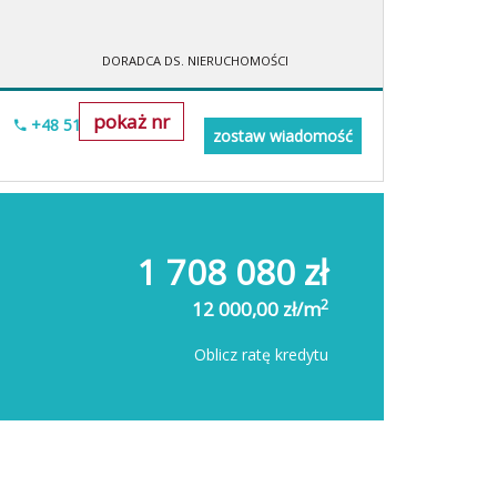
DORADCA DS. NIERUCHOMOŚCI
pokaż nr
+48 518-967-677
zostaw wiadomość
1 708 080 zł
2
12 000,00 zł/m
Oblicz ratę kredytu