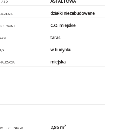
ASFALTOWA
JAZD
działki niezabudowane
OCZENIE
C.O. miejskie
RZEWANIE
taras
RASY
w budynku
ĄD
miejska
NALIZACJA
2
2,86 m
WIERZCHNIA WC