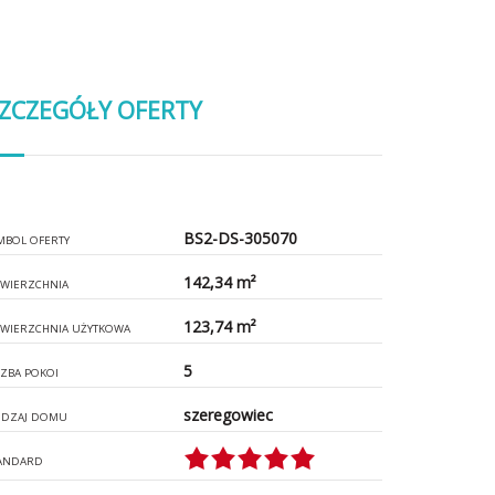
ZCZEGÓŁY OFERTY
BS2-DS-305070
MBOL OFERTY
142,34 m²
WIERZCHNIA
123,74 m²
WIERZCHNIA UŻYTKOWA
5
CZBA POKOI
szeregowiec
DZAJ DOMU
ANDARD