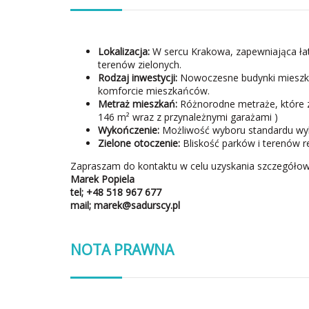
Lokalizacja:
W sercu Krakowa, zapewniająca łatw
terenów zielonych.
Rodzaj inwestycji:
Nowoczesne budynki mieszkal
komforcie mieszkańców.
Metraż mieszkań:
Różnorodne metraże, które za
146 m² wraz z przynależnymi garażami )
Wykończenie:
Możliwość wyboru standardu wy
Zielone otoczenie:
Bliskość parków i terenów r
Zapraszam do kontaktu w celu uzyskania szczegółow
Marek Popiela
tel; +48
518 967 677
mail; marek@sadurscy.pl
NOTA PRAWNA