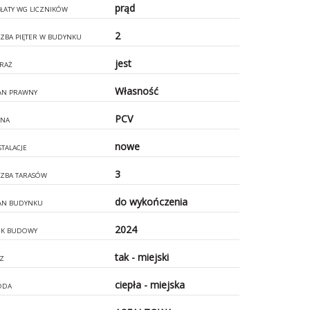
prąd
ŁATY WG LICZNIKÓW
2
CZBA PIĘTER W BUDYNKU
jest
RAŻ
Własność
AN PRAWNY
PCV
NA
nowe
STALACJE
3
CZBA TARASÓW
do wykończenia
AN BUDYNKU
2024
K BUDOWY
tak - miejski
Z
ciepła - miejska
ODA