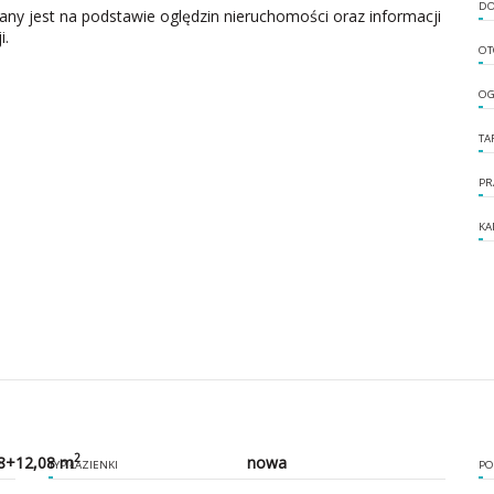
DO
zany jest na podstawie oględzin nieruchomości oraz informacji
i.
OT
OG
TA
PR
KA
2
8+12,08 m
nowa
TYP ŁAZIENKI
PO