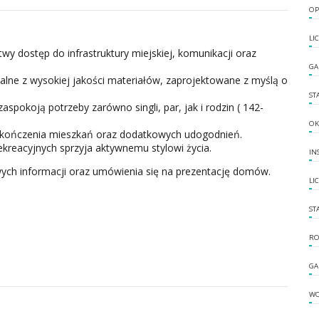
OP
LI
y dostęp do infrastruktury miejskiej, komunikacji oraz
GA
ne z wysokiej jakości materiałów, zaprojektowane z myślą o
ST
spokoją potrzeby zarówno singli, par, jak i rodzin ( 142-
OK
kończenia mieszkań oraz dodatkowych udogodnień.
ekreacyjnych sprzyja aktywnemu stylowi życia.
IN
ych informacji oraz umówienia się na prezentację domów.
LI
ST
RO
GA
W