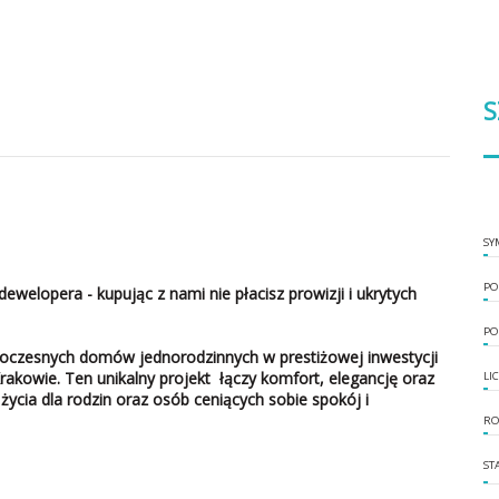
S
SY
PO
dewelopera - kupując z nami nie płacisz prowizji i ukrytych
PO
oczesnych domów jednorodzinnych w prestiżowej inwestycji
rakowie. Ten unikalny projekt łączy komfort, elegancję oraz
LI
życia dla rodzin oraz osób ceniących sobie spokój i
RO
ST