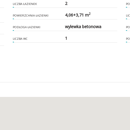
2
LICZBA ŁAZIENEK
PO
2
4,06+3,71 m
POWIERZCHNIA ŁAZIENKI
LI
wylewka betonowa
PODŁOGA ŁAZIENKI
PO
1
LICZBA WC
PO