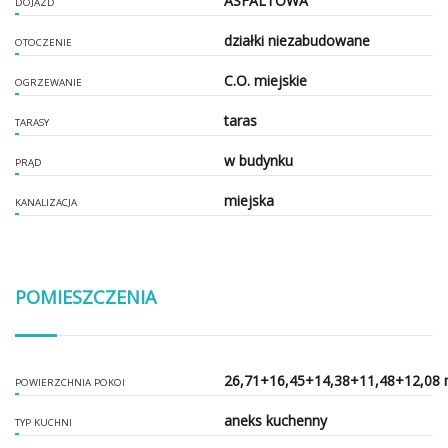
ASFALTOWA
DOJAZD
działki niezabudowane
OTOCZENIE
C.O. miejskie
OGRZEWANIE
taras
TARASY
w budynku
PRĄD
miejska
KANALIZACJA
POMIESZCZENIA
26,71+16,45+14,38+11,48+12,08
POWIERZCHNIA POKOI
aneks kuchenny
TYP KUCHNI