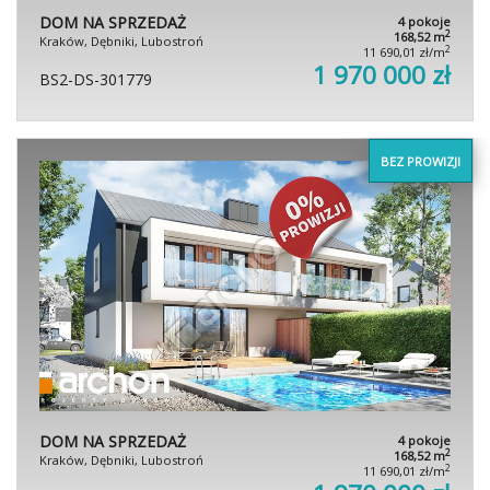
DOM NA SPRZEDAŻ
4 pokoje
2
168,52 m
Kraków, Dębniki, Lubostroń
2
11 690,01 zł/m
1 970 000 zł
BS2-DS-301779
BEZ PROWIZJI
DOM NA SPRZEDAŻ
4 pokoje
2
168,52 m
Kraków, Dębniki, Lubostroń
2
11 690,01 zł/m