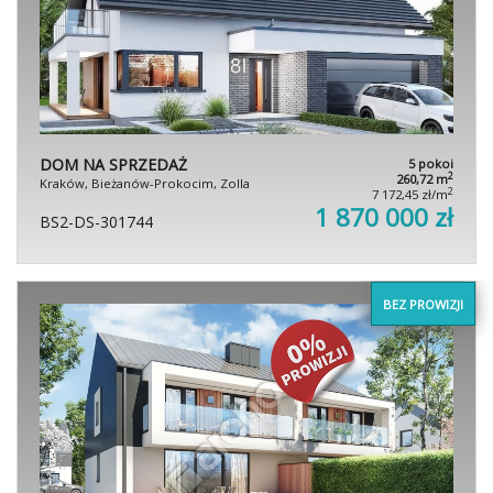
DOM NA SPRZEDAŻ
5 pokoi
2
260,72 m
Kraków, Bieżanów-Prokocim, Zolla
2
7 172,45 zł/m
1 870 000 zł
BS2-DS-301744
BEZ PROWIZJI