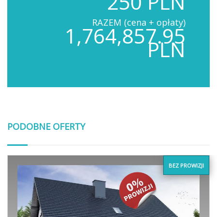
250 PLN
RAZEM (cena + opłaty)
1,764,857.95
PLN
PODOBNE OFERTY
BEZ PROWIZJI