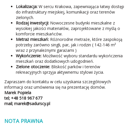
Lokalizacja:
W sercu Krakowa, zapewniająca łatwy dostęp
do infrastruktury miejskiej, komunikacji oraz terenów
zielonych.
Rodzaj inwestycji:
Nowoczesne budynki mieszkalne z
wysokiej jakości materiałów, zaprojektowane z myślą o
komforcie mieszkańców.
Metraż mieszkań:
Różnorodne metraże, które zaspokoją
potrzeby zarówno singli, par, jak i rodzin ( 142-146 m²
wraz z przynależnymi garażami )
Wykończenie:
Możliwość wyboru standardu wykończenia
mieszkań oraz dodatkowych udogodnień.
Zielone otoczenie:
Bliskość parków i terenów
rekreacyjnych sprzyja aktywnemu stylowi życia.
Zapraszam do kontaktu w celu uzyskania szczegółowych
informacji oraz umówienia się na prezentację domów.
Marek Popiela
tel; +48
518 967 677
mail; marek@sadurscy.pl
NOTA PRAWNA