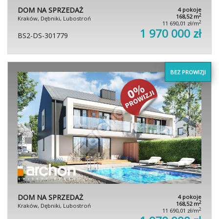
DOM NA SPRZEDAŻ
4 pokoje
2
168,52 m
Kraków, Dębniki, Lubostroń
2
11 690,01 zł/m
1 970 000 zł
BS2-DS-301779
BEZ PROWIZJI
DOM NA SPRZEDAŻ
4 pokoje
2
168,52 m
Kraków, Dębniki, Lubostroń
2
11 690,01 zł/m