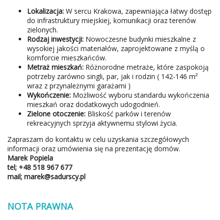
Lokalizacja:
W sercu Krakowa, zapewniająca łatwy dostęp
do infrastruktury miejskiej, komunikacji oraz terenów
zielonych.
Rodzaj inwestycji:
Nowoczesne budynki mieszkalne z
wysokiej jakości materiałów, zaprojektowane z myślą o
komforcie mieszkańców.
Metraż mieszkań:
Różnorodne metraże, które zaspokoją
potrzeby zarówno singli, par, jak i rodzin ( 142-146 m²
wraz z przynależnymi garażami )
Wykończenie:
Możliwość wyboru standardu wykończenia
mieszkań oraz dodatkowych udogodnień.
Zielone otoczenie:
Bliskość parków i terenów
rekreacyjnych sprzyja aktywnemu stylowi życia.
Zapraszam do kontaktu w celu uzyskania szczegółowych
informacji oraz umówienia się na prezentację domów.
Marek Popiela
tel; +48
518 967 677
mail; marek@sadurscy.pl
NOTA PRAWNA