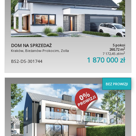
DOM NA SPRZEDAŻ
5 pokoi
2
260,72 m
Kraków, Bieżanów-Prokocim, Zolla
2
7 172,45 zł/m
1 870 000 zł
BS2-DS-301744
BEZ PROWIZJI