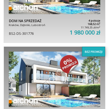
DOM NA SPRZEDAŻ
4 pokoje
2
168,52 m
Kraków, Dębniki, Lubostroń
2
11 749,35 zł/m
1 980 000 zł
BS2-DS-301776
BEZ PROWIZJI