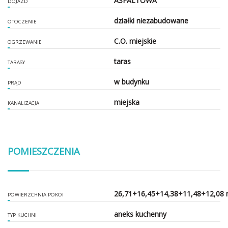
ASFALTOWA
DOJAZD
działki niezabudowane
OTOCZENIE
C.O. miejskie
OGRZEWANIE
taras
TARASY
w budynku
PRĄD
miejska
KANALIZACJA
POMIESZCZENIA
26,71+16,45+14,38+11,48+12,08
POWIERZCHNIA POKOI
aneks kuchenny
TYP KUCHNI