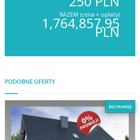
250 PLN
RAZEM (cena + opłaty)
1,764,857.95
PLN
PODOBNE OFERTY
BEZ PROWIZJI